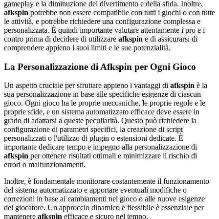
gameplay e la diminuzione del divertimento e della sfida. Inoltre,
afkspin
potrebbe non essere compatibile con tutti i giochi o con tutte
le attività, e potrebbe richiedere una configurazione complessa e
personalizzata. È quindi importante valutare attentamente i pro e i
contro prima di decidere di utilizzare
afkspin
e di assicurarsi di
comprendere appieno i suoi limiti e le sue potenzialità.
La Personalizzazione di Afkspin per Ogni Gioco
Un aspetto cruciale per sfruttare appieno i vantaggi di
afkspin
è la
sua personalizzazione in base alle specifiche esigenze di ciascun
gioco. Ogni gioco ha le proprie meccaniche, le proprie regole e le
proprie sfide, e un sistema automatizzato efficace deve essere in
grado di adattarsi a queste peculiarità. Questo può richiedere la
configurazione di parametri specifici, la creazione di script
personalizzati o l'utilizzo di plugin o estensioni dedicate. È
importante dedicare tempo e impegno alla personalizzazione di
afkspin
per ottenere risultati ottimali e minimizzare il rischio di
errori o malfunzionamenti.
Inoltre, è fondamentale monitorare costantemente il funzionamento
del sistema automatizzato e apportare eventuali modifiche o
correzioni in base ai cambiamenti nel gioco o alle nuove esigenze
del giocatore. Un approccio dinamico e flessibile è essenziale per
mantenere
afkspin
efficace e sicuro nel tempo.