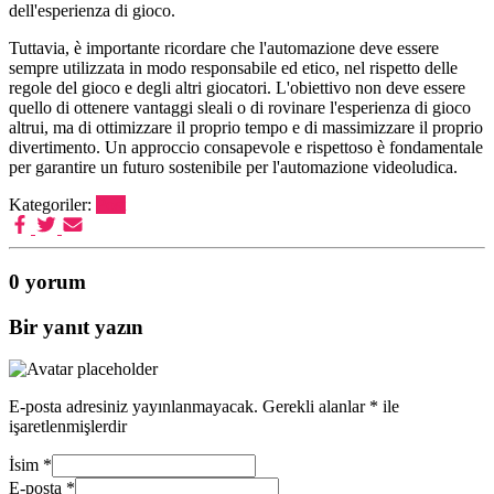
dell'esperienza di gioco.
Tuttavia, è importante ricordare che l'automazione deve essere
sempre utilizzata in modo responsabile ed etico, nel rispetto delle
regole del gioco e degli altri giocatori. L'obiettivo non deve essere
quello di ottenere vantaggi sleali o di rovinare l'esperienza di gioco
altrui, ma di ottimizzare il proprio tempo e di massimizzare il proprio
divertimento. Un approccio consapevole e rispettoso è fondamentale
per garantire un futuro sostenibile per l'automazione videoludica.
Kategoriler:
Post
0 yorum
Bir yanıt yazın
E-posta adresiniz yayınlanmayacak.
Gerekli alanlar
*
ile
işaretlenmişlerdir
İsim
*
E-posta
*