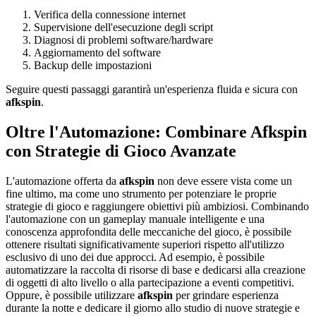
Verifica della connessione internet
Supervisione dell'esecuzione degli script
Diagnosi di problemi software/hardware
Aggiornamento del software
Backup delle impostazioni
Seguire questi passaggi garantirà un'esperienza fluida e sicura con
afkspin
.
Oltre l'Automazione: Combinare Afkspin
con Strategie di Gioco Avanzate
L'automazione offerta da
afkspin
non deve essere vista come un
fine ultimo, ma come uno strumento per potenziare le proprie
strategie di gioco e raggiungere obiettivi più ambiziosi. Combinando
l'automazione con un gameplay manuale intelligente e una
conoscenza approfondita delle meccaniche del gioco, è possibile
ottenere risultati significativamente superiori rispetto all'utilizzo
esclusivo di uno dei due approcci. Ad esempio, è possibile
automatizzare la raccolta di risorse di base e dedicarsi alla creazione
di oggetti di alto livello o alla partecipazione a eventi competitivi.
Oppure, è possibile utilizzare
afkspin
per grindare esperienza
durante la notte e dedicare il giorno allo studio di nuove strategie e