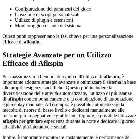
Configurazione dei parametri del gioco
Creazione di script personalizzati
Utilizzo di plugin e estensioni
Monitoraggio costante del sistema
Questi punti rappresentano le fasi chiave per una personalizzazione
efficace di
afkspin
.
Strategie Avanzate per un Utilizzo
Efficace di Afkspin
Per massimizzare i benefici derivanti dall'utilizzo di
afkspin
, è
importante adottare strategie avanzate e ottimizzare il sistema in base
alle proprie esigenze specifiche. Questo può includere la
diversificazione delle attività automatizzate, l'utilizzo di più istanze
di
afkspin
contemporaneamente e la combinazione di automazione
e gameplay manuale. Ad esempio, è possibile automatizzare la
raccolta di risorse di basso livello e dedicarsi manualmente alle
missioni più impegnative e gratificanti. Oppure, è possibile utilizzare
afkspin
per grindare esperienza durante la notte e dedicare il giorno
ad attività più interattive e sociali.
Inoltre, è importante monitorare costantemente le performance del