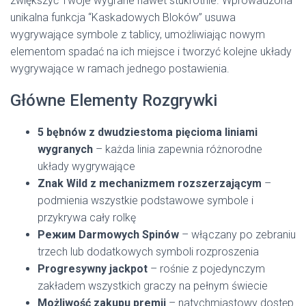
zwiększyć Twoje wygrane nawet stukrotnie. Wprowadzona
unikalna funkcja “Kaskadowych Bloków” usuwa
wygrywające symbole z tablicy, umożliwiając nowym
elementom spadać na ich miejsce i tworzyć kolejne układy
wygrywające w ramach jednego postawienia.
Główne Elementy Rozgrywki
5 bębnów z dwudziestoma pięcioma liniami
wygranych
– każda linia zapewnia różnorodne
układy wygrywające
Znak Wild z mechanizmem rozszerzającym
–
podmienia wszystkie podstawowe symbole i
przykrywa cały rolkę
Режим Darmowych Spinów
– włączany po zebraniu
trzech lub dodatkowych symboli rozproszenia
Progresywny jackpot
– rośnie z pojedynczym
zakładem wszystkich graczy na pełnym świecie
Możliwość zakupu premii
– natychmiastowy dostęp