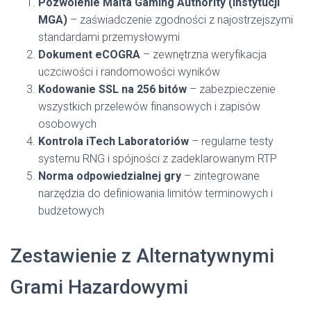
Pozwolenie Malta Gaming Authority (instytucji
MGA)
– zaświadczenie zgodności z najostrzejszymi
standardami przemysłowymi
Dokument eCOGRA
– zewnętrzna weryfikacja
uczciwości i randomowości wyników
Kodowanie SSL na 256 bitów
– zabezpieczenie
wszystkich przelewów finansowych i zapisów
osobowych
Kontrola iTech Laboratoriów
– regularne testy
systemu RNG i spójności z zadeklarowanym RTP
Norma odpowiedzialnej gry
– zintegrowane
narzędzia do definiowania limitów terminowych i
budżetowych
Zestawienie z Alternatywnymi
Grami Hazardowymi