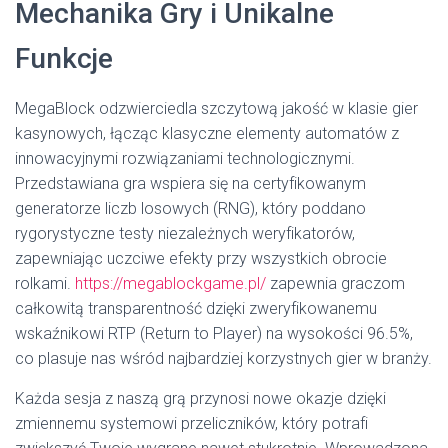
Mechanika Gry i Unikalne
Funkcje
MegaBlock odzwierciedla szczytową jakość w klasie gier
kasynowych, łącząc klasyczne elementy automatów z
innowacyjnymi rozwiązaniami technologicznymi.
Przedstawiana gra wspiera się na certyfikowanym
generatorze liczb losowych (RNG), który poddano
rygorystyczne testy niezależnych weryfikatorów,
zapewniając uczciwe efekty przy wszystkich obrocie
rolkami.
https://megablockgame.pl/
zapewnia graczom
całkowitą transparentność dzięki zweryfikowanemu
wskaźnikowi RTP (Return to Player) na wysokości 96.5%,
co plasuje nas wśród najbardziej korzystnych gier w branży.
Każda sesja z naszą grą przynosi nowe okazje dzięki
zmiennemu systemowi przeliczników, który potrafi