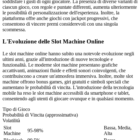
soddisfare i gusti di ogni giocatore. La presenza di diverse varianti di
ciascun gioco, con regole e puntate differenti, aumenta ulteriormente
le possibilità di personalizzazione dell'esperienza. Inoltre, la
piattaforma offre anche giochi con jackpot progressivi, che
consentono di vincere premi considerevoli con una singola
scommessa.
L'Evoluzione delle Slot Machine Online
Le slot machine online hanno subito una notevole evoluzione negli
ultimi anni, grazie all'introduzione di nuove tecnologie e
funzionalità. Le moderne slot machine presentano grafiche
accattivanti, animazioni fluide e effetti sonori coinvolgenti, che
contribuiscono a creare un'atmosfera immersiva. Inoltre, molte slot
machine offrono bonus games, giri gratuiti e simboli speciali che
aumentano le probabilità di vincita. L'introduzione della tecnologia
mobile ha reso le slot machine accessibili da smartphone e tablet,
consentendo agli utenti di giocare ovunque e in qualsiasi momento.
Tipo di Gioco
Probabilità di Vincita (approssimativa)
Volatilità
Slot
Bassa, Media,
95-98%
Machine
Alta