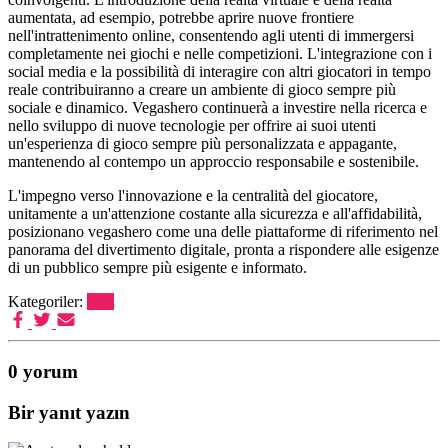
aumentata, ad esempio, potrebbe aprire nuove frontiere
nell'intrattenimento online, consentendo agli utenti di immergersi
completamente nei giochi e nelle competizioni. L'integrazione con i
social media e la possibilità di interagire con altri giocatori in tempo
reale contribuiranno a creare un ambiente di gioco sempre più
sociale e dinamico. Vegashero continuerà a investire nella ricerca e
nello sviluppo di nuove tecnologie per offrire ai suoi utenti
un'esperienza di gioco sempre più personalizzata e appagante,
mantenendo al contempo un approccio responsabile e sostenibile.
L'impegno verso l'innovazione e la centralità del giocatore,
unitamente a un'attenzione costante alla sicurezza e all'affidabilità,
posizionano vegashero come una delle piattaforme di riferimento nel
panorama del divertimento digitale, pronta a rispondere alle esigenze
di un pubblico sempre più esigente e informato.
Kategoriler:
Post
0 yorum
Bir yanıt yazın