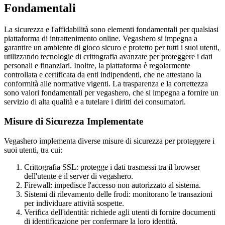
Fondamentali
La sicurezza e l'affidabilità sono elementi fondamentali per qualsiasi
piattaforma di intrattenimento online. Vegashero si impegna a
garantire un ambiente di gioco sicuro e protetto per tutti i suoi utenti,
utilizzando tecnologie di crittografia avanzate per proteggere i dati
personali e finanziari. Inoltre, la piattaforma è regolarmente
controllata e certificata da enti indipendenti, che ne attestano la
conformità alle normative vigenti. La trasparenza e la correttezza
sono valori fondamentali per vegashero, che si impegna a fornire un
servizio di alta qualità e a tutelare i diritti dei consumatori.
Misure di Sicurezza Implementate
Vegashero implementa diverse misure di sicurezza per proteggere i
suoi utenti, tra cui:
Crittografia SSL: protegge i dati trasmessi tra il browser
dell'utente e il server di vegashero.
Firewall: impedisce l'accesso non autorizzato al sistema.
Sistemi di rilevamento delle frodi: monitorano le transazioni
per individuare attività sospette.
Verifica dell'identità: richiede agli utenti di fornire documenti
di identificazione per confermare la loro identità.