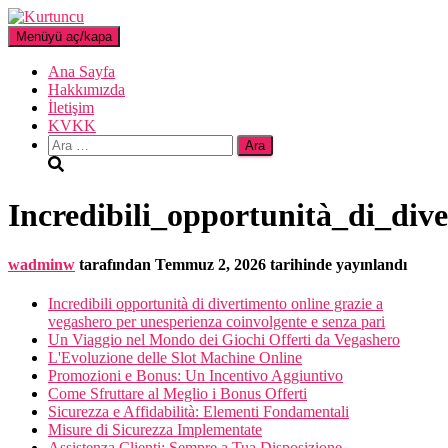
Menüyü aç/kapa
Ana Sayfa
Hakkımızda
İletişim
KVKK
Arama:
Incredibili_opportunità_di_div
wadminw
tarafından
Temmuz 2, 2026
tarihinde yayınlandı
Incredibili opportunità di divertimento online grazie a
vegashero per unesperienza coinvolgente e senza pari
Un Viaggio nel Mondo dei Giochi Offerti da Vegashero
L'Evoluzione delle Slot Machine Online
Promozioni e Bonus: Un Incentivo Aggiuntivo
Come Sfruttare al Meglio i Bonus Offerti
Sicurezza e Affidabilità: Elementi Fondamentali
Misure di Sicurezza Implementate
Assistenza Clienti: Sempre a Tua Disposizione