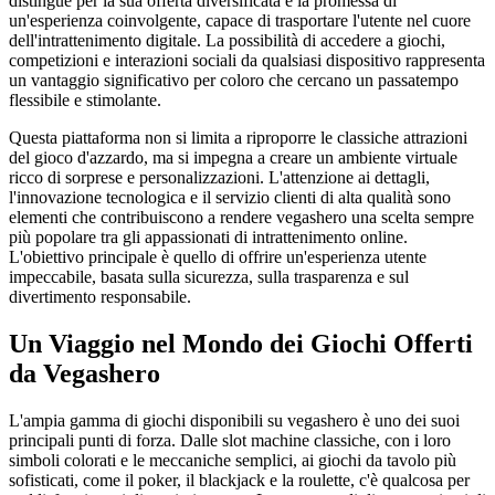
distingue per la sua offerta diversificata e la promessa di
un'esperienza coinvolgente, capace di trasportare l'utente nel cuore
dell'intrattenimento digitale. La possibilità di accedere a giochi,
competizioni e interazioni sociali da qualsiasi dispositivo rappresenta
un vantaggio significativo per coloro che cercano un passatempo
flessibile e stimolante.
Questa piattaforma non si limita a riproporre le classiche attrazioni
del gioco d'azzardo, ma si impegna a creare un ambiente virtuale
ricco di sorprese e personalizzazioni. L'attenzione ai dettagli,
l'innovazione tecnologica e il servizio clienti di alta qualità sono
elementi che contribuiscono a rendere vegashero una scelta sempre
più popolare tra gli appassionati di intrattenimento online.
L'obiettivo principale è quello di offrire un'esperienza utente
impeccabile, basata sulla sicurezza, sulla trasparenza e sul
divertimento responsabile.
Un Viaggio nel Mondo dei Giochi Offerti
da Vegashero
L'ampia gamma di giochi disponibili su vegashero è uno dei suoi
principali punti di forza. Dalle slot machine classiche, con i loro
simboli colorati e le meccaniche semplici, ai giochi da tavolo più
sofisticati, come il poker, il blackjack e la roulette, c'è qualcosa per