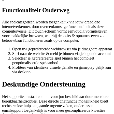
Functionaliteit Onderweg
Alle spelcategorieën worden toegankelijk via jouw draadloze
internetverkenner, door overeenkomstige functionaliteit als deze
computerversie. Dit touch-scherm vormt eenvoudig vormgegeven
voor makkelijke browsen, waarbij deposits & opnames even zo
betrouwbaar functioneren zoals op de computer.
Open uw geprefereerde webbrowser via je draagbare apparaat
Surf naar de website & meld je binnen via je lopende account
Selecteer je geprefereerde spel binnen het compleet
geoptimaliseerde spelaanbod
Profiteer van identieke visuele gehalte en gameplay gelijk aan
via desktop
Deskundige Ondersteuning
Het supportteam staat continu voor jou beschikbaar door meerdere
bereikbaarheidsopties. Deze directe chatfunctie mogelijkheid biedt
rechtstreekse hulp aangaande urgente zaken, ondertussen
emailsupport toegankelijk is voor meer gecompliceerde kwesties