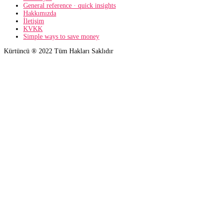
General reference · quick insights
Hakkımızda
İletişim
KVKK
Simple ways to save money
Kürtüncü ® 2022 Tüm Hakları Saklıdır