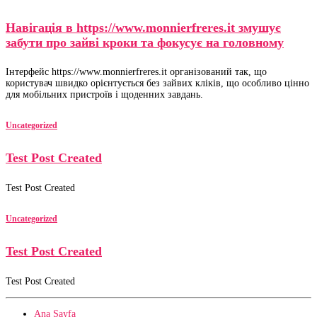
Навігація в https://www.monnierfreres.it змушує
забути про зайві кроки та фокусує на головному
Інтерфейс https://www.monnierfreres.it організований так, що
користувач швидко орієнтується без зайвих кліків, що особливо цінно
для мобільних пристроїв і щоденних завдань.
Uncategorized
Test Post Created
Test Post Created
Uncategorized
Test Post Created
Test Post Created
Ana Sayfa