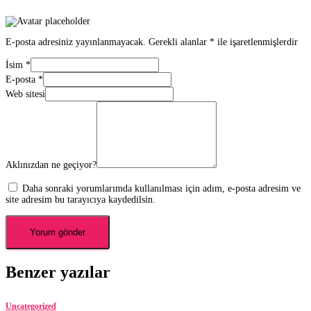
E-posta adresiniz yayınlanmayacak.
Gerekli alanlar
*
ile işaretlenmişlerdir
İsim
*
E-posta
*
Web sitesi
Aklınızdan ne geçiyor?
Daha sonraki yorumlarımda kullanılması için adım, e-posta adresim ve
site adresim bu tarayıcıya kaydedilsin.
Benzer yazılar
Uncategorized