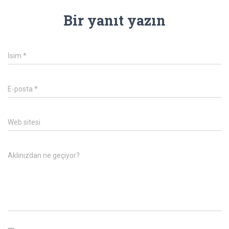
Bir yanıt yazın
İsim
*
E-posta
*
Web sitesi
Aklınızdan ne geçiyor?