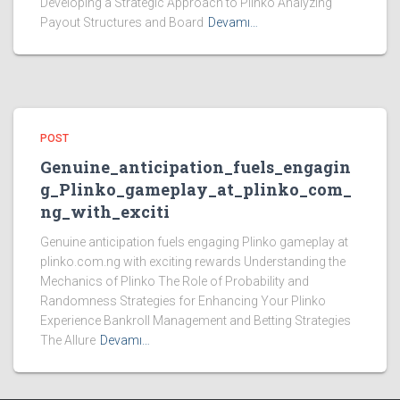
Developing a Strategic Approach to Plinko Analyzing
Payout Structures and Board
Devamı…
POST
Genuine_anticipation_fuels_engagin
g_Plinko_gameplay_at_plinko_com_
ng_with_exciti
Genuine anticipation fuels engaging Plinko gameplay at
plinko.com.ng with exciting rewards Understanding the
Mechanics of Plinko The Role of Probability and
Randomness Strategies for Enhancing Your Plinko
Experience Bankroll Management and Betting Strategies
The Allure
Devamı…