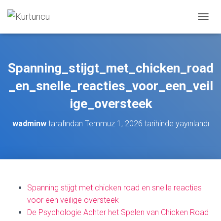
M
E
N
Ü
Y
Spanning_stijgt_met_chicken_road
Ü
A
_en_snelle_reacties_voor_een_veil
Ç
/
ige_oversteek
K
A
wadminw
tarafından
Temmuz 1, 2026
tarihinde yayınlandı
P
A
Spanning stijgt met chicken road en snelle reacties
voor een veilige oversteek
De Psychologie Achter het Spelen van Chicken Road