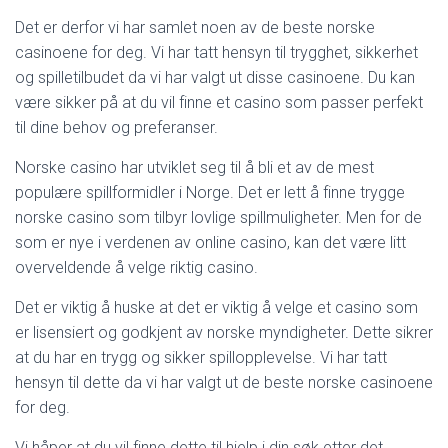
Det er derfor vi har samlet noen av de beste norske
casinoene for deg. Vi har tatt hensyn til trygghet, sikkerhet
og spilletilbudet da vi har valgt ut disse casinoene. Du kan
være sikker på at du vil finne et casino som passer perfekt
til dine behov og preferanser.
Norske casino har utviklet seg til å bli et av de mest
populære spillformidler i Norge. Det er lett å finne trygge
norske casino som tilbyr lovlige spillmuligheter. Men for de
som er nye i verdenen av online casino, kan det være litt
overveldende å velge riktig casino.
Det er viktig å huske at det er viktig å velge et casino som
er lisensiert og godkjent av norske myndigheter. Dette sikrer
at du har en trygg og sikker spillopplevelse. Vi har tatt
hensyn til dette da vi har valgt ut de beste norske casinoene
for deg.
Vi håper at du vil finne dette til hjelp i din søk etter det