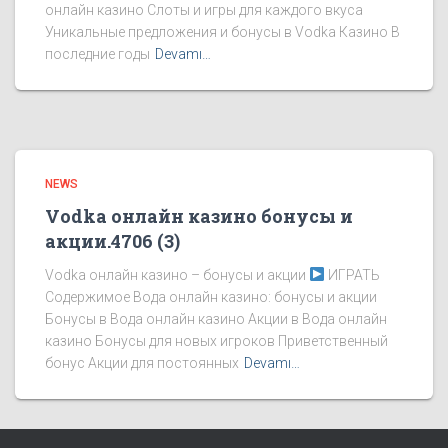
онлайн казино Слоты и игры для каждого вкуса
Уникальные предложения и бонусы в Vodka Казино В
последние годы
Devamı…
NEWS
Vodka онлайн казино бонусы и
акции.4706 (3)
Vodka онлайн казино – бонусы и акции
ИГРАТЬ
Содержимое Вода онлайн казино: бонусы и акции
Бонусы в Вода онлайн казино Акции в Вода онлайн
казино Бонусы для новых игроков Приветственный
бонус Акции для постоянных
Devamı…