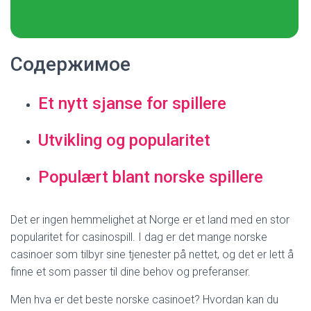
Содержимое
Et nytt sjanse for spillere
Utvikling og popularitet
Populært blant norske spillere
Det er ingen hemmelighet at Norge er et land med en stor
popularitet for casinospill. I dag er det mange norske
casinoer som tilbyr sine tjenester på nettet, og det er lett å
finne et som passer til dine behov og preferanser.
Men hva er det beste norske casinoet? Hvordan kan du