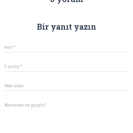
Bir yanıt yazın
İsim
*
E-posta
*
Web sitesi
Aklınızdan ne geçiyor?