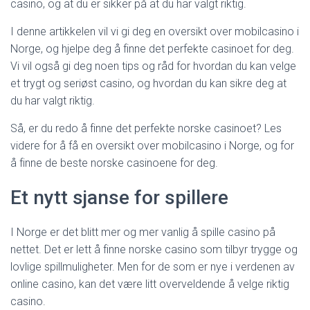
casino, og at du er sikker på at du har valgt riktig.
I denne artikkelen vil vi gi deg en oversikt over mobilcasino i
Norge, og hjelpe deg å finne det perfekte casinoet for deg.
Vi vil også gi deg noen tips og råd for hvordan du kan velge
et trygt og seriøst casino, og hvordan du kan sikre deg at
du har valgt riktig.
Så, er du redo å finne det perfekte norske casinoet? Les
videre for å få en oversikt over mobilcasino i Norge, og for
å finne de beste norske casinoene for deg.
Et nytt sjanse for spillere
I Norge er det blitt mer og mer vanlig å spille casino på
nettet. Det er lett å finne norske casino som tilbyr trygge og
lovlige spillmuligheter. Men for de som er nye i verdenen av
online casino, kan det være litt overveldende å velge riktig
casino.