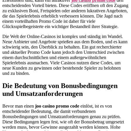
Erlebnissen sind, kann ein attraktiver
joo casino promo code
den
entscheidenden Vorteil bieten. Diese Codes eröffnen oft den Zugang
zu exklusiven Boni, Freispielen oder anderen lukrativen Angeboten,
die das Spielerlebnis erheblich verbessern können. Die Jagd nach
einem vorteilhaften Promo Code ist daher für viele
Glücksspielbegeisterte ein wichtiger Bestandteil ihrer Strategie.
Die Welt der Online-Casinos ist komplex und ständig im Wandel.
Neue Anbieter und Angebote sprießen aus dem Boden, und es kann
schwierig sein, den Überblick zu behalten. Ein gut recherchierter
und aktueller Promo Code kann jedoch den Unterschied zwischen
einem durchschnittlichen und einem außergewöhnlichen
Spielerlebnis ausmachen. Viele Casinos nutzen diese Codes, um
neue Kunden zu gewinnen oder bestehende Spieler zu belohnen
und zu binden.
Die Bedeutung von Bonusbedingungen
und Umsatzanforderungen
Bevor man einen
joo casino promo code
einlöst, ist es von
entscheidender Bedeutung, die damit verbundenen
Bonusbedingungen und Umsatzanforderungen genau zu prüfen.
Diese Bedingungen legen fest, wie oft der Bonusbetrag umgesetzt
werden muss, bevor Gewinne ausgezahlt werden können. Hohe