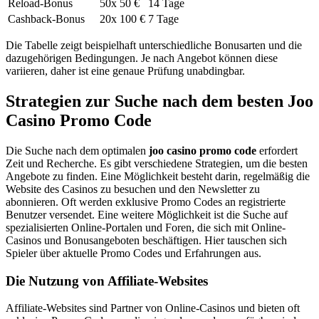
Reload-Bonus
50x
50 €
14 Tage
Cashback-Bonus
20x
100 €
7 Tage
Die Tabelle zeigt beispielhaft unterschiedliche Bonusarten und die
dazugehörigen Bedingungen. Je nach Angebot können diese
variieren, daher ist eine genaue Prüfung unabdingbar.
Strategien zur Suche nach dem besten Joo
Casino Promo Code
Die Suche nach dem optimalen
joo casino promo code
erfordert
Zeit und Recherche. Es gibt verschiedene Strategien, um die besten
Angebote zu finden. Eine Möglichkeit besteht darin, regelmäßig die
Website des Casinos zu besuchen und den Newsletter zu
abonnieren. Oft werden exklusive Promo Codes an registrierte
Benutzer versendet. Eine weitere Möglichkeit ist die Suche auf
spezialisierten Online-Portalen und Foren, die sich mit Online-
Casinos und Bonusangeboten beschäftigen. Hier tauschen sich
Spieler über aktuelle Promo Codes und Erfahrungen aus.
Die Nutzung von Affiliate-Websites
Affiliate-Websites sind Partner von Online-Casinos und bieten oft