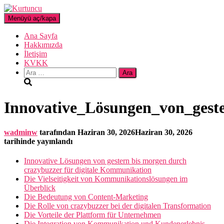
Menüyü aç/kapa
Ana Sayfa
Hakkımızda
İletişim
KVKK
Arama:
Innovative_Lösungen_von_gest
wadminw
tarafından
Haziran 30, 2026
Haziran 30, 2026
tarihinde yayınlandı
Innovative Lösungen von gestern bis morgen durch
crazybuzzer für digitale Kommunikation
Die Vielseitigkeit von Kommunikationslösungen im
Überblick
Die Bedeutung von Content-Marketing
Die Rolle von crazybuzzer bei der digitalen Transformation
Die Vorteile der Plattform für Unternehmen
Die Integration von Kommunikation und Kundenerlebnis