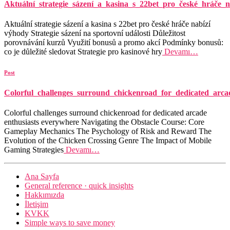
Aktuální_strategie_sázení_a_kasina_s_22bet_pro_české_hráče_n
Aktuální strategie sázení a kasina s 22bet pro české hráče nabízí
výhody Strategie sázení na sportovní události Důležitost
porovnávání kurzů Využití bonusů a promo akcí Podmínky bonusů:
co je důležité sledovat Strategie pro kasinové hry
Devamı…
Post
Colorful_challenges_surround_chickenroad_for_dedicated_arca
Colorful challenges surround chickenroad for dedicated arcade
enthusiasts everywhere Navigating the Obstacle Course: Core
Gameplay Mechanics The Psychology of Risk and Reward The
Evolution of the Chicken Crossing Genre The Impact of Mobile
Gaming Strategies
Devamı…
Ana Sayfa
General reference · quick insights
Hakkımızda
İletişim
KVKK
Simple ways to save money