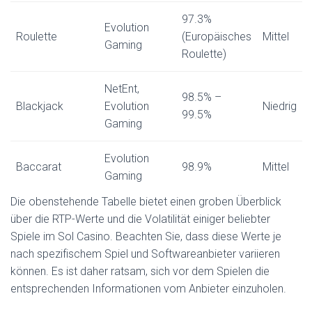
97.3%
Evolution
Roulette
(Europäisches
Mittel
Gaming
Roulette)
NetEnt,
98.5% –
Blackjack
Evolution
Niedrig
99.5%
Gaming
Evolution
Baccarat
98.9%
Mittel
Gaming
Die obenstehende Tabelle bietet einen groben Überblick
über die RTP-Werte und die Volatilität einiger beliebter
Spiele im Sol Casino. Beachten Sie, dass diese Werte je
nach spezifischem Spiel und Softwareanbieter variieren
können. Es ist daher ratsam, sich vor dem Spielen die
entsprechenden Informationen vom Anbieter einzuholen.