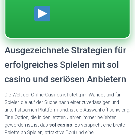
Ausgezeichnete Strategien für
erfolgreiches Spielen mit sol
casino und seriösen Anbietern
Die Welt der Online-Casinos ist stetig im Wandel, und für
Spieler, die auf der Suche nach einer zuverlässigen und
unterhaltsamen Plattform sind, ist die Auswahl oft schwierig.
Eine Option, die in den letzten Jahren immer beliebter
geworden ist, ist das
sol casino
. Es verspricht eine breite
Palette an Spielen, attraktive Boni und eine