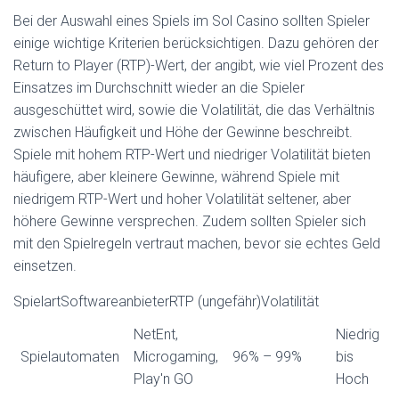
Bei der Auswahl eines Spiels im Sol Casino sollten Spieler
einige wichtige Kriterien berücksichtigen. Dazu gehören der
Return to Player (RTP)-Wert, der angibt, wie viel Prozent des
Einsatzes im Durchschnitt wieder an die Spieler
ausgeschüttet wird, sowie die Volatilität, die das Verhältnis
zwischen Häufigkeit und Höhe der Gewinne beschreibt.
Spiele mit hohem RTP-Wert und niedriger Volatilität bieten
häufigere, aber kleinere Gewinne, während Spiele mit
niedrigem RTP-Wert und hoher Volatilität seltener, aber
höhere Gewinne versprechen. Zudem sollten Spieler sich
mit den Spielregeln vertraut machen, bevor sie echtes Geld
einsetzen.
SpielartSoftwareanbieterRTP (ungefähr)Volatilität
NetEnt,
Niedrig
Spielautomaten
Microgaming,
96% – 99%
bis
Play'n GO
Hoch