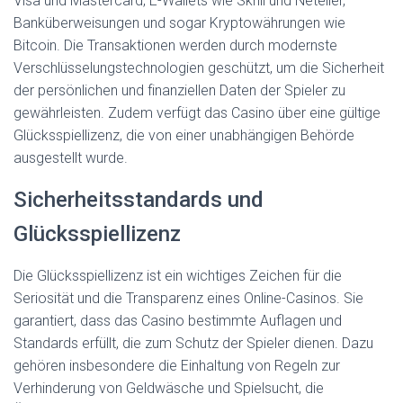
Visa und Mastercard, E-Wallets wie Skrill und Neteller,
Banküberweisungen und sogar Kryptowährungen wie
Bitcoin. Die Transaktionen werden durch modernste
Verschlüsselungstechnologien geschützt, um die Sicherheit
der persönlichen und finanziellen Daten der Spieler zu
gewährleisten. Zudem verfügt das Casino über eine gültige
Glücksspiellizenz, die von einer unabhängigen Behörde
ausgestellt wurde.
Sicherheitsstandards und
Glücksspiellizenz
Die Glücksspiellizenz ist ein wichtiges Zeichen für die
Seriosität und die Transparenz eines Online-Casinos. Sie
garantiert, dass das Casino bestimmte Auflagen und
Standards erfüllt, die zum Schutz der Spieler dienen. Dazu
gehören insbesondere die Einhaltung von Regeln zur
Verhinderung von Geldwäsche und Spielsucht, die