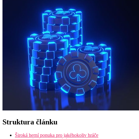
Struktura článku
Široká herní ponuka pro jakéhokoliv hráče