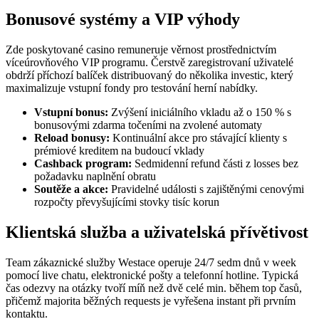
Bonusové systémy a VIP výhody
Zde poskytované casino remuneruje věrnost prostřednictvím
víceúrovňového VIP programu. Čerstvě zaregistrovaní uživatelé
obdrží příchozí balíček distribuovaný do několika investic, který
maximalizuje vstupní fondy pro testování herní nabídky.
Vstupní bonus:
Zvýšení iniciálního vkladu až o 150 % s
bonusovými zdarma točeními na zvolené automaty
Reload bonusy:
Kontinuální akce pro stávající klienty s
prémiové kreditem na budoucí vklady
Cashback program:
Sedmidenní refund části z losses bez
požadavku naplnění obratu
Soutěže a akce:
Pravidelné události s zajištěnými cenovými
rozpočty převyšujícími stovky tisíc korun
Klientská služba a uživatelská přívětivost
Team zákaznické služby Westace operuje 24/7 sedm dnů v week
pomocí live chatu, elektronické pošty a telefonní hotline. Typická
čas odezvy na otázky tvoří míň než dvě celé min. během top časů,
přičemž majorita běžných requests je vyřešena instant při prvním
kontaktu.