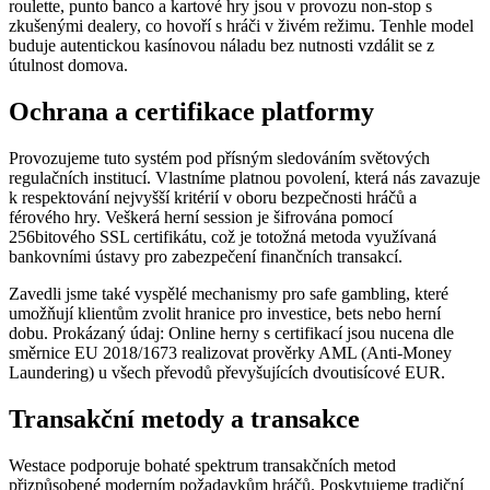
roulette, punto banco a kartové hry jsou v provozu non-stop s
zkušenými dealery, co hovoří s hráči v živém režimu. Tenhle model
buduje autentickou kasínovou náladu bez nutnosti vzdálit se z
útulnost domova.
Ochrana a certifikace platformy
Provozujeme tuto systém pod přísným sledováním světových
regulačních institucí. Vlastníme platnou povolení, která nás zavazuje
k respektování nejvyšší kritérií v oboru bezpečnosti hráčů a
férového hry. Veškerá herní session je šifrována pomocí
256bitového SSL certifikátu, což je totožná metoda využívaná
bankovními ústavy pro zabezpečení finančních transakcí.
Zavedli jsme také vyspělé mechanismy pro safe gambling, které
umožňují klientům zvolit hranice pro investice, bets nebo herní
dobu. Prokázaný údaj: Online herny s certifikací jsou nucena dle
směrnice EU 2018/1673 realizovat prověrky AML (Anti-Money
Laundering) u všech převodů převyšujících dvoutisícové EUR.
Transakční metody a transakce
Westace podporuje bohaté spektrum transakčních metod
přizpůsobené moderním požadavkům hráčů. Poskytujeme tradiční