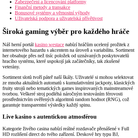
Zabezpečení a licencování platformy
Finanční metody a transakce
Bonusové systémy a věrnostní výhody
Uživatelská podpora a uživatelská přívětivost
Široká gaming výběr pro každého hráče
Náš herní portál
kasino westace
nabízí hráčům ucelený prožitek z
internetového hazardu s akcentem na úroveň a variabilitu. Sortiment
her obsahuje přes než tisíc položek od uznávaných poskytovatelů
hracího systému, které uspokojí jak začátečníky, tak zkušené
veterány.
Sortiment slotů tvoří páteř naší škály. Uživatelé si mohou selektovat
ze mnoha aktuálních automatů s kumulativními jackpoty, klasických
fruity strojů nebo tematických games inspirovaných mainstreamové
tvorbou. Veškeré stroj podléhá náročným testováním férovosti
prostřednictvím ověřených algoritmů random hodnot (RNG), což
garantuje transparentní výsledky každý spinu.
Live kasino s autentickou atmosférou
Kategorie živého casina nabízí reálné rozdavače přenášené v Full
HD rozlišení direct do tvého zařízení. Deskové hry typu BJ,