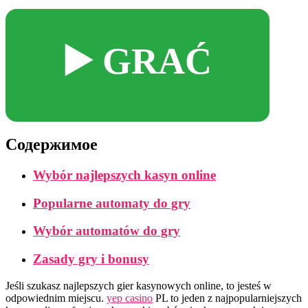
▶️ GRAĆ
Содержимое
Wybór najlepszych kasyn online
Popularne automaty do gry
Wybór automatów do gry
Zasady gry i bonusy
Jeśli szukasz najlepszych gier kasynowych online, to jesteś w
odpowiednim miejscu.
yep casino
PL to jeden z najpopularniejszych