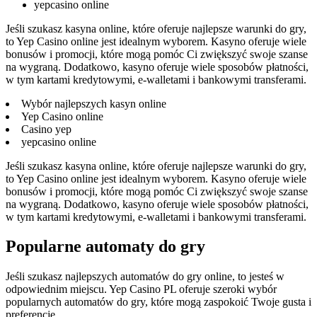
yepcasino online
Jeśli szukasz kasyna online, które oferuje najlepsze warunki do gry,
to Yep Casino online jest idealnym wyborem. Kasyno oferuje wiele
bonusów i promocji, które mogą pomóc Ci zwiększyć swoje szanse
na wygraną. Dodatkowo, kasyno oferuje wiele sposobów płatności,
w tym kartami kredytowymi, e-walletami i bankowymi transferami.
Wybór najlepszych kasyn online
Yep Casino online
Casino yep
yepcasino online
Jeśli szukasz kasyna online, które oferuje najlepsze warunki do gry,
to Yep Casino online jest idealnym wyborem. Kasyno oferuje wiele
bonusów i promocji, które mogą pomóc Ci zwiększyć swoje szanse
na wygraną. Dodatkowo, kasyno oferuje wiele sposobów płatności,
w tym kartami kredytowymi, e-walletami i bankowymi transferami.
Popularne automaty do gry
Jeśli szukasz najlepszych automatów do gry online, to jesteś w
odpowiednim miejscu. Yep Casino PL oferuje szeroki wybór
popularnych automatów do gry, które mogą zaspokoić Twoje gusta i
preferencje.