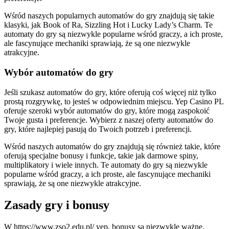
Wśród naszych popularnych automatów do gry znajdują się takie
klasyki, jak Book of Ra, Sizzling Hot i Lucky Lady’s Charm. Te
automaty do gry są niezwykle popularne wśród graczy, a ich proste,
ale fascynujące mechaniki sprawiają, że są one niezwykle
atrakcyjne.
Wybór automatów do gry
Jeśli szukasz automatów do gry, które oferują coś więcej niż tylko
prostą rozgrywkę, to jesteś w odpowiednim miejscu. Yep Casino PL
oferuje szeroki wybór automatów do gry, które mogą zaspokoić
Twoje gusta i preferencje. Wybierz z naszej oferty automatów do
gry, które najlepiej pasują do Twoich potrzeb i preferencji.
Wśród naszych automatów do gry znajdują się również takie, które
oferują specjalne bonusy i funkcje, takie jak darmowe spiny,
multiplikatory i wiele innych. Te automaty do gry są niezwykle
popularne wśród graczy, a ich proste, ale fascynujące mechaniki
sprawiają, że są one niezwykle atrakcyjne.
Zasady gry i bonusy
W https://www.zso2.edu.pl/ yep, bonusy są niezwykle ważne,