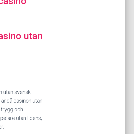
 casino
casino utan
on utan svensk
s ändå casinon utan
g trygg och
pelare utan licens,
r.