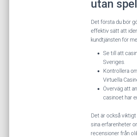
utan spe
Det första du bör g
effektiv sätt att id
kundtjänsten för mer
Se till att ca
Sveriges.
Kontrollera o
Virtuella Casin
Överväg att an
casinoet har 
Det är också viktig
sina erfarenheter on
recensioner från olik