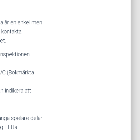
ta är en enkel men
r kontakta
et.
linspektionen
BVC (Bokmärkta
 indikera att
ånga spelare delar
g. Hitta