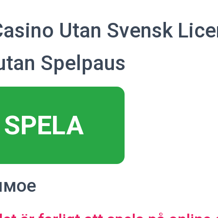
Casino Utan Svensk Lice
utan Spelpaus
SPELA
имое