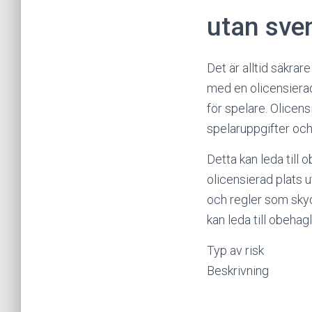
utan sve
Det är alltid säkrare
med en olicensierad
för spelare. Olicens
spelaruppgifter och
Detta kan leda till
olicensierad plats 
och regler som skydd
kan leda till obehagl
Typ av risk
Beskrivning