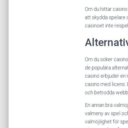
Om du hittar casino 
att skydda spelare 
casinoet inte respek
Alternati
Om du söker casino 
de populära alternati
casino erbjuder en
casino med licens. De
och betrodda webbpl
En annan bra valmöjl
valmeny av spel och
valmöjlighet för sp