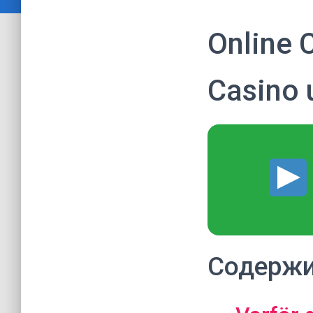
Online 
Casino 
Содерж