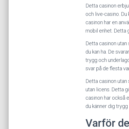
Detta casinon erbju
och live-casino. Du 
casinon har en anvä
mobil enhet. Detta g
Detta casinon utan 
du kan ha. De svarar
trygg och underlagd
svar på de flesta va
Detta casinon utan 
utan licens. Detta g
casinon har också e
du känner dig trygg
Varför de