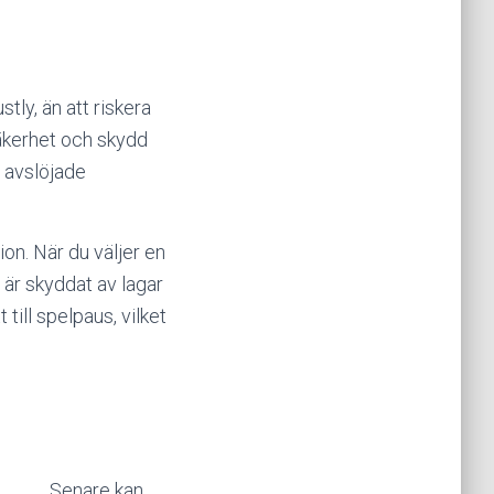
stly, än att riskera
säkerhet och skydd
e avslöjade
on. När du väljer en
 är skyddat av lagar
till spelpaus, vilket
Senare kan