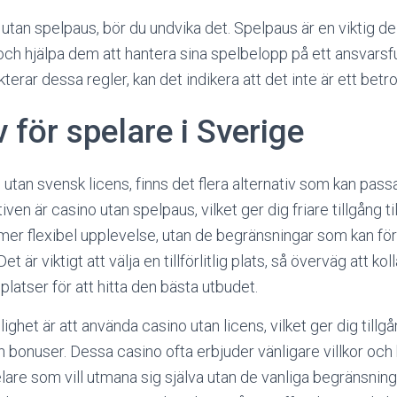
utan spelpaus, bör du undvika det. Spelpaus är en viktig del
och hjälpa dem att hantera sina spelbelopp på ett ansvarsfu
terar dessa regler, kan det indikera att det inte är ett betr
v för spelare i Sverige
utan svensk licens, finns det flera alternativ som kan passa
ven är casino utan spelpaus, vilket ger dig friare tillgång ti
 mer flexibel upplevelse, utan de begränsningar som kan 
t är viktigt att välja en tillförlitlig plats, så överväg att k
atser för att hitta den bästa utbudet.
ighet är att använda casino utan licens, vilket ger dig tillgå
 bonuser. Dessa casino ofta erbjuder vänligare villkor och 
elare som vill utmana sig själva utan de vanliga begränsnin