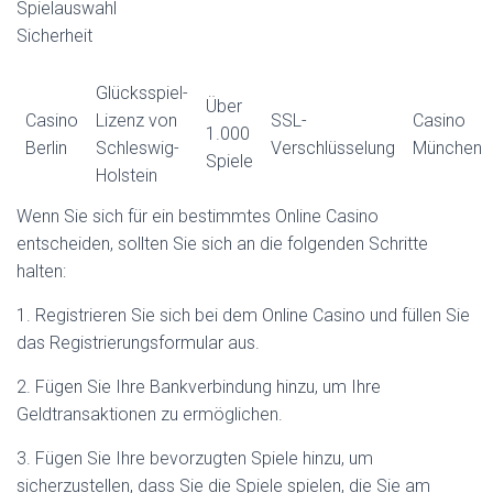
Spielauswahl
Sicherheit
Glücksspiel-
Über
Casino
Lizenz von
SSL-
Casino
1.000
Berlin
Schleswig-
Verschlüsselung
München
Spiele
Holstein
Wenn Sie sich für ein bestimmtes Online Casino
entscheiden, sollten Sie sich an die folgenden Schritte
halten:
1. Registrieren Sie sich bei dem Online Casino und füllen Sie
das Registrierungsformular aus.
2. Fügen Sie Ihre Bankverbindung hinzu, um Ihre
Geldtransaktionen zu ermöglichen.
3. Fügen Sie Ihre bevorzugten Spiele hinzu, um
sicherzustellen, dass Sie die Spiele spielen, die Sie am