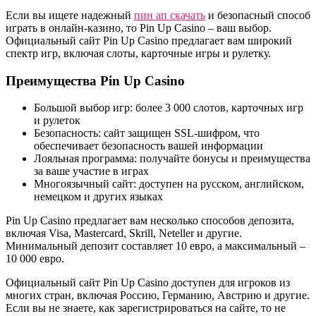
Если вы ищете надежный
пин ап скачать
и безопасный способ
играть в онлайн-казино, то Pin Up Casino – ваш выбор.
Официальный сайт Pin Up Casino предлагает вам широкий
спектр игр, включая слоты, карточные игры и рулетку.
Преимущества Pin Up Casino
Большой выбор игр: более 3 000 слотов, карточных игр
и рулеток
Безопасность: сайт защищен SSL-шифром, что
обеспечивает безопасность вашей информации
Лояльная программа: получайте бонусы и преимущества
за ваше участие в играх
Многоязычный сайт: доступен на русском, английском,
немецком и других языках
Pin Up Casino предлагает вам несколько способов депозита,
включая Visa, Mastercard, Skrill, Neteller и другие.
Минимальный депозит составляет 10 евро, а максимальный –
10 000 евро.
Официальный сайт Pin Up Casino доступен для игроков из
многих стран, включая Россию, Германию, Австрию и другие.
Если вы не знаете, как зарегистрироваться на сайте, то не