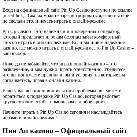
Вход на официальный сайт Pin Up Casino доступен по ссылке
[insert link]. Там вы можете зарегистрироваться, если вы еще
не сделали это, и начать играть в онлайн-режиме.
Pin Up Casino – это надежный и проверенный оператор,
который предлагает игрокам безопасный и комфортный
способ играть в онлайн-режиме. Если вы ищете надежное
казино, где можно играть в онлайн-режиме, то Pin Up Casino –
ваш выбор.
Никогда не забывайте, что игра в онлайн-казино – это
развлечение, и вам нужно играть ответственно. Убедитесь,
что вы понимаете правила игры и условия, на которые вы
соглашаетесь, играя в онлайн-казино.
Если у вас возникли вопросы или проблемы, вы можете
обратиться к поддержке Pin Up Casino, которая работает
круглосуточно, чтобы помочь вам в любое время.
Начните играть в Pin Up Casino сегодня и наслаждайтесь
играми в онлайн-режиме!
Пин Ап казино – Официальный сайт