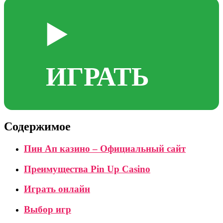
▶️
ИГРАТЬ
Содержимое
Пин Ап казино – Официальный сайт
Преимущества Pin Up Casino
Играть онлайн
Выбор игр