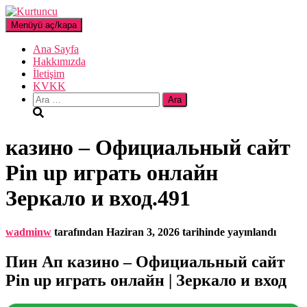
Menüyü aç/kapa
Ana Sayfa
Hakkımızda
İletişim
KVKK
Arama:
казино – Официальный сайт
Pin up играть онлайн
Зеркало и вход.491
wadminw
tarafından
Haziran 3, 2026
tarihinde yayınlandı
Пин Ап казино – Официальный сайт
Pin up играть онлайн | Зеркало и вход