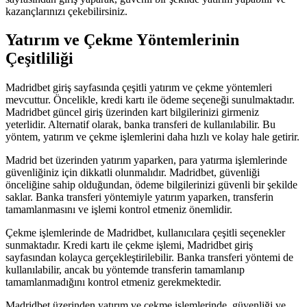
kazançlarınızı çekebilirsiniz.
Yatırım ve Çekme Yöntemlerinin
Çeşitliliği
Madridbet giriş sayfasında çeşitli yatırım ve çekme yöntemleri
mevcuttur. Öncelikle, kredi kartı ile ödeme seçeneği sunulmaktadır.
Madridbet güncel giriş üzerinden kart bilgilerinizi girmeniz
yeterlidir. Alternatif olarak, banka transferi de kullanılabilir. Bu
yöntem, yatırım ve çekme işlemlerini daha hızlı ve kolay hale getirir.
Madrid bet üzerinden yatırım yaparken, para yatırma işlemlerinde
güvenliğiniz için dikkatli olunmalıdır. Madridbet, güvenliği
önceliğine sahip olduğundan, ödeme bilgilerinizi güvenli bir şekilde
saklar. Banka transferi yöntemiyle yatırım yaparken, transferin
tamamlanmasını ve işlemi kontrol etmeniz önemlidir.
Çekme işlemlerinde de Madridbet, kullanıcılara çeşitli seçenekler
sunmaktadır. Kredi kartı ile çekme işlemi, Madridbet giriş
sayfasından kolayca gerçekleştirilebilir. Banka transferi yöntemi de
kullanılabilir, ancak bu yöntemde transferin tamamlanıp
tamamlanmadığını kontrol etmeniz gerekmektedir.
Madridbet üzerinden yatırım ve çekme işlemlerinde, güvenliği ve