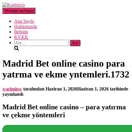
Menüyü aç/kapa
Ana Sayfa
Hakkımızda
İletişim
KVKK
Arama:
Madrid Bet online casino para
yatrma ve ekme yntemleri.1732
wadminw
tarafından
Haziran 1, 2026
Haziran 1, 2026
tarihinde
yayınlandı
Madrid Bet online casino – para yatırma
ve çekme yöntemleri