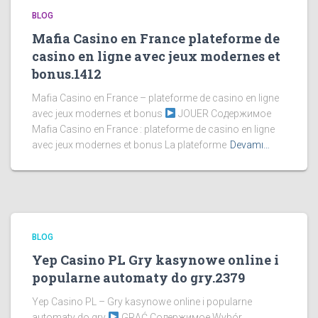
BLOG
Mafia Casino en France plateforme de
casino en ligne avec jeux modernes et
bonus.1412
Mafia Casino en France – plateforme de casino en ligne
avec jeux modernes et bonus
JOUER Содержимое
Mafia Casino en France : plateforme de casino en ligne
avec jeux modernes et bonus La plateforme
Devamı…
BLOG
Yep Casino PL Gry kasynowe online i
popularne automaty do gry.2379
Yep Casino PL – Gry kasynowe online i popularne
automaty do gry
GRAĆ Содержимое Wybór