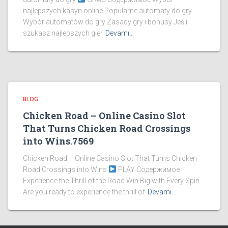
najlepszych kasyn online Popularne automaty do gry
Wybór automatów do gry Zasady gry i bonusy Jeśli
szukasz najlepszych gier
Devamı…
BLOG
Chicken Road – Online Casino Slot
That Turns Chicken Road Crossings
into Wins.7569
Chicken Road – Online Casino Slot That Turns Chicken
Road Crossings into Wins
PLAY Содержимое
Experience the Thrill of the Road Win Big with Every Spin
Are you ready to experience the thrill of
Devamı…