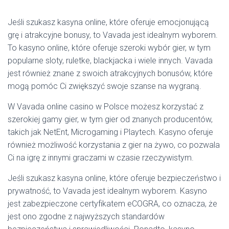
Jeśli szukasz kasyna online, które oferuje emocjonującą
grę i atrakcyjne bonusy, to Vavada jest idealnym wyborem.
To kasyno online, które oferuje szeroki wybór gier, w tym
popularne sloty, ruletke, blackjacka i wiele innych. Vavada
jest również znane z swoich atrakcyjnych bonusów, które
mogą pomóc Ci zwiększyć swoje szanse na wygraną.
W Vavada online casino w Polsce możesz korzystać z
szerokiej gamy gier, w tym gier od znanych producentów,
takich jak NetEnt, Microgaming i Playtech. Kasyno oferuje
również możliwość korzystania z gier na żywo, co pozwala
Ci na igrę z innymi graczami w czasie rzeczywistym.
Jeśli szukasz kasyna online, które oferuje bezpieczeństwo i
prywatność, to Vavada jest idealnym wyborem. Kasyno
jest zabezpieczone certyfikatem eCOGRA, co oznacza, że
jest ono zgodne z najwyższych standardów