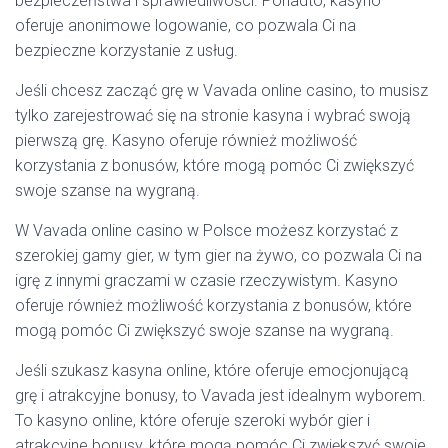
bezpieczeństwa i sprawiedliwości. Ponadto, kasyno
oferuje anonimowe logowanie, co pozwala Ci na
bezpieczne korzystanie z usług.
Jeśli chcesz zacząć grę w Vavada online casino, to musisz
tylko zarejestrować się na stronie kasyna i wybrać swoją
pierwszą grę. Kasyno oferuje również możliwość
korzystania z bonusów, które mogą pomóc Ci zwiększyć
swoje szanse na wygraną.
W Vavada online casino w Polsce możesz korzystać z
szerokiej gamy gier, w tym gier na żywo, co pozwala Ci na
igrę z innymi graczami w czasie rzeczywistym. Kasyno
oferuje również możliwość korzystania z bonusów, które
mogą pomóc Ci zwiększyć swoje szanse na wygraną.
Jeśli szukasz kasyna online, które oferuje emocjonującą
grę i atrakcyjne bonusy, to Vavada jest idealnym wyborem.
To kasyno online, które oferuje szeroki wybór gier i
atrakcyjne bonusy, które mogą pomóc Ci zwiększyć swoje