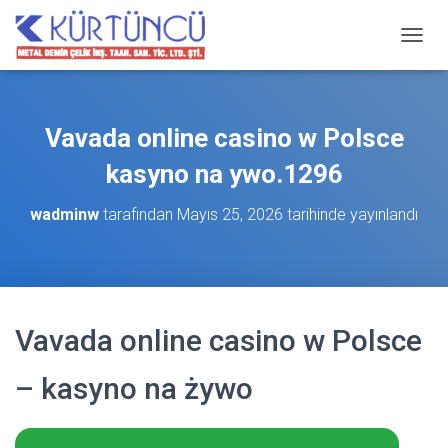
M
E
N
Ü
Y
Vavada online casino w Polsce
Ü
A
kasyno na ywo.1296
Ç
/
wadminw
tarafından
Mayıs 25, 2026
tarihinde yayınlandı
K
A
P
A
Vavada online casino w Polsce
– kasyno na żywo