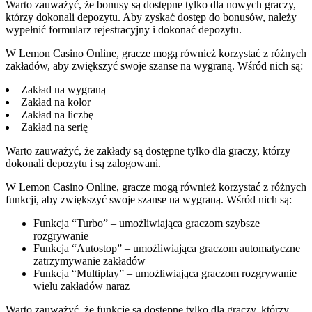
Warto zauważyć, że bonusy są dostępne tylko dla nowych graczy,
którzy dokonali depozytu. Aby zyskać dostęp do bonusów, należy
wypełnić formularz rejestracyjny i dokonać depozytu.
W Lemon Casino Online, gracze mogą również korzystać z różnych
zakładów, aby zwiększyć swoje szanse na wygraną. Wśród nich są:
Zakład na wygraną
Zakład na kolor
Zakład na liczbę
Zakład na serię
Warto zauważyć, że zakłady są dostępne tylko dla graczy, którzy
dokonali depozytu i są zalogowani.
W Lemon Casino Online, gracze mogą również korzystać z różnych
funkcji, aby zwiększyć swoje szanse na wygraną. Wśród nich są:
Funkcja “Turbo” – umożliwiająca graczom szybsze
rozgrywanie
Funkcja “Autostop” – umożliwiająca graczom automatyczne
zatrzymywanie zakładów
Funkcja “Multiplay” – umożliwiająca graczom rozgrywanie
wielu zakładów naraz
Warto zauważyć, że funkcje są dostępne tylko dla graczy, którzy