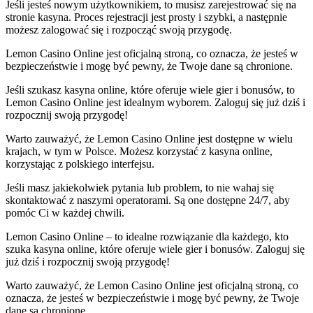
Jeśli jesteś nowym użytkownikiem, to musisz zarejestrować się na
stronie kasyna. Proces rejestracji jest prosty i szybki, a następnie
możesz zalogować się i rozpocząć swoją przygodę.
Lemon Casino Online jest oficjalną stroną, co oznacza, że jesteś w
bezpieczeństwie i mogę być pewny, że Twoje dane są chronione.
Jeśli szukasz kasyna online, które oferuje wiele gier i bonusów, to
Lemon Casino Online jest idealnym wyborem. Zaloguj się już dziś i
rozpocznij swoją przygodę!
Warto zauważyć, że Lemon Casino Online jest dostępne w wielu
krajach, w tym w Polsce. Możesz korzystać z kasyna online,
korzystając z polskiego interfejsu.
Jeśli masz jakiekolwiek pytania lub problem, to nie wahaj się
skontaktować z naszymi operatorami. Są one dostępne 24/7, aby
pomóc Ci w każdej chwili.
Lemon Casino Online – to idealne rozwiązanie dla każdego, kto
szuka kasyna online, które oferuje wiele gier i bonusów. Zaloguj się
już dziś i rozpocznij swoją przygodę!
Warto zauważyć, że Lemon Casino Online jest oficjalną stroną, co
oznacza, że jesteś w bezpieczeństwie i mogę być pewny, że Twoje
dane są chronione.