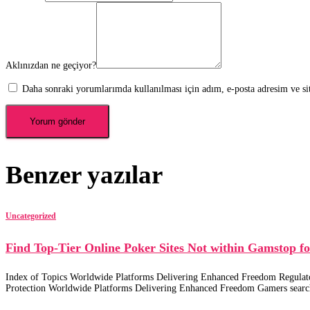
Aklınızdan ne geçiyor?
Daha sonraki yorumlarımda kullanılması için adım, e-posta adresim ve sit
Benzer yazılar
Uncategorized
Find Top-Tier Online Poker Sites Not within Gamstop f
Index of Topics Worldwide Platforms Delivering Enhanced Freedom Regulato
Protection Worldwide Platforms Delivering Enhanced Freedom Gamers searc