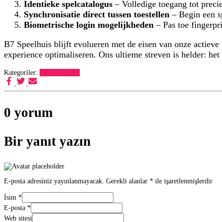
Identieke spelcatalogus
– Volledige toegang tot preci
Synchronisatie direct tussen toestellen
– Begin een s
Biometrische login mogelijkheden
– Pas toe fingerpr
B7 Speelhuis blijft evolueren met de eisen van onze actiev
experience optimaliseren. Ons ultieme streven is helder: he
Kategoriler:
Uncategorized
0 yorum
Bir yanıt yazın
E-posta adresiniz yayınlanmayacak.
Gerekli alanlar
*
ile işaretlenmişlerdir
İsim
*
E-posta
*
Web sitesi