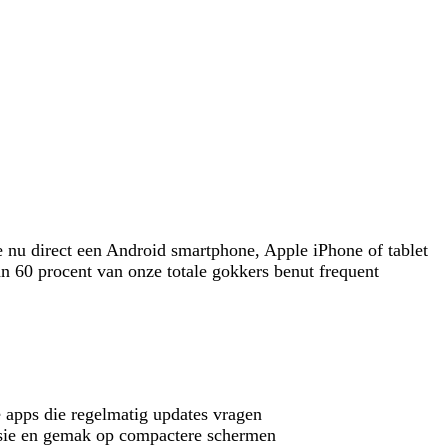
je nu direct een Android smartphone, Apple iPhone of tablet
dan 60 procent van onze totale gokkers benut frequent
 apps die regelmatig updates vragen
isie en gemak op compactere schermen