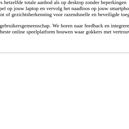
es hetzelfde totale aanbod als op desktop zonder beperkingen
pel op jouw laptop en vervolg het naadloos op jouw smartph
int of gezichtsherkenning voor razendsnelle en beveiligde toe
e gebruikersgemeenschap. We horen naar feedback en integrere
t beste online speelplatform bouwen waar gokkers met vertrou