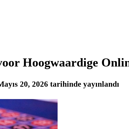
 voor Hoogwaardige Onlin
Mayıs 20, 2026
tarihinde yayınlandı