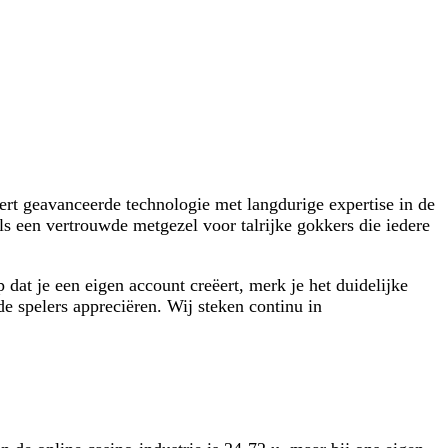
rt geavanceerde technologie met langdurige expertise in de
s een vertrouwde metgezel voor talrijke gokkers die iedere
 dat je een eigen account creëert, merk je het duidelijke
e spelers appreciëren. Wij steken continu in