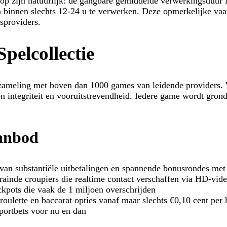
n op zijn natuurlijk: de gangbare gemiddelde verwerkingsduur i
 binnen slechts 12-24 u te verwerken. Deze opmerkelijke vaar
sproviders.
pelcollectie
ameling met boven dan 1000 games van leidende providers. W
 integriteit en vooruitstrevendheid. Iedere game wordt grond
Aanbod
 van substantiële uitbetalingen en spannende bonusrondes met
rainde croupiers die realtime contact verschaffen via HD-vid
kpots die vaak de 1 miljoen overschrijden
roulette en baccarat opties vanaf maar slechts €0,10 cent per
sportbets voor nu en dan