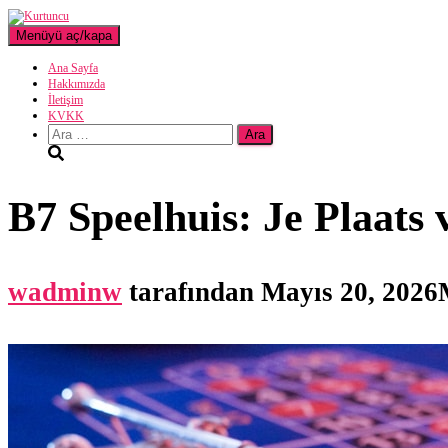
Menüyü aç/kapa
Ana Sayfa
Hakkımızda
İletişim
KVKK
Arama:
B7 Speelhuis: Je Plaats
wadminw
tarafından
Mayıs 20, 2026