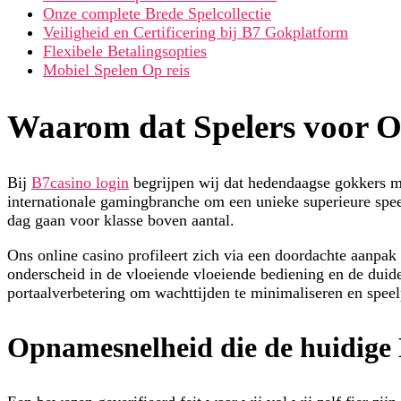
Onze complete Brede Spelcollectie
Veiligheid en Certificering bij B7 Gokplatform
Flexibele Betalingsopties
Mobiel Spelen Op reis
Waarom dat Spelers voor 
Bij
B7casino login
begrijpen wij dat hedendaagse gokkers me
internationale gamingbranche om een unieke superieure speel
dag gaan voor klasse boven aantal.
Ons online casino profileert zich via een doordachte aanpak 
onderscheid in de vloeiende vloeiende bediening en de duidel
portaalverbetering om wachttijden te minimaliseren en speelp
Opnamesnelheid die de huidige 