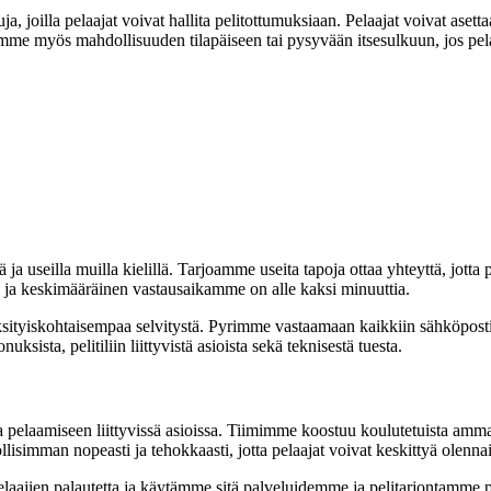
joilla pelaajat voivat hallita pelitottumuksiaan. Pelaajat voivat asettaa 
joamme myös mahdollisuuden tilapäiseen tai pysyvään itsesulkuun, jos pel
useilla muilla kielillä. Tarjoamme useita tapoja ottaa yhteyttä, jotta pe
ja keskimääräinen vastausaikamme on alle kaksi minuuttia.
sityiskohtaisempaa selvitystä. Pyrimme vastaamaan kaikkiin sähköposti
ksista, pelitiliin liittyvistä asioista sekä teknisestä tuesta.
elaamiseen liittyvissä asioissa. Tiimimme koostuu koulutetuista ammattil
lisimman nopeasti ja tehokkaasti, jotta pelaajat voivat keskittyä olen
jien palautetta ja käytämme sitä palveluidemme ja pelitarjontamme par