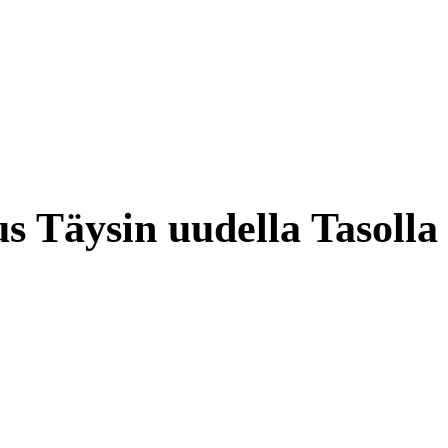
s Täysin uudella Tasolla