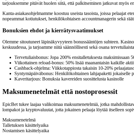
tarjouksemme pitävät huolen siitä, että palkitseminen jatkuvat myös en
Kanta-asiakasohjelmamme koostuu useista tasoista, joissa pelaajat etene
nopeammat kotiutukset, henkilökohtaisen accountmanagerin sekä räätälöi
Bonuksien ehdot ja kierrätysvaatimukset
Olemme sitoutuneet läpinäkyvyyteen bonussääntöjen suhteen. Kasinomme 
keskuudessa, ja tarjoamme niitä säännöllisesti sekä osana tervetuliaistar
Tervetuliaisbonus: Jopa 200% ensitalletuksesta maksimissaan 50
Viikottainen reload-bonus: 50% lisää maanantaisin kaikille aktiivi
Cashback-ohjelma: Viikkotappiosta takaisin 10-20% pelaajata
Syntymäpäiväbonus: Henkilökohtainen lahjapaketti jokaiselle pe
Kaveritarjous: Bonuksia kavereiden suosittelusta kasinolle
Maksumenetelmät että nostoprosessit
EpicBet tukee laajaa valikoimaa maksumenetelmiä, jotka mahdollistavat
lompakot ja kryptovaluutat, jotta jokainen pelaaja löytää itselleen so
Maksumenetelmä
Talletuksen käsittelyaika
Nostamisen käsittelyaika