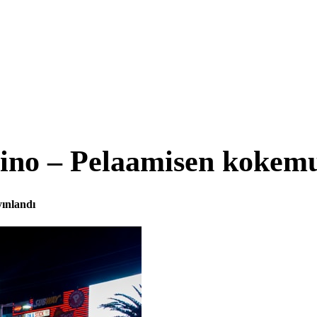
ino – Pelaamisen kokemu
yınlandı