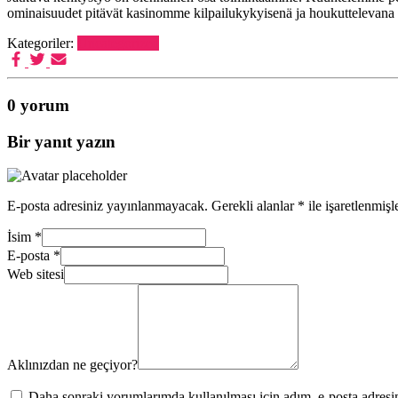
ominaisuudet pitävät kasinomme kilpailukykyisenä ja houkuttelevana nii
Kategoriler:
Uncategorized
0 yorum
Bir yanıt yazın
E-posta adresiniz yayınlanmayacak.
Gerekli alanlar
*
ile işaretlenmişl
İsim
*
E-posta
*
Web sitesi
Aklınızdan ne geçiyor?
Daha sonraki yorumlarımda kullanılması için adım, e-posta adresim