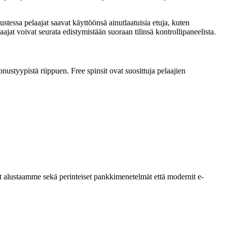
stessa pelaajat saavat käyttöönsä ainutlaatuisia etuja, kuten
jat voivat seurata edistymistään suoraan tilinsä kontrollipaneelista.
styypistä riippuen. Free spinsit ovat suosittuja pelaajien
et alustaamme sekä perinteiset pankkimenetelmät että modernit e-