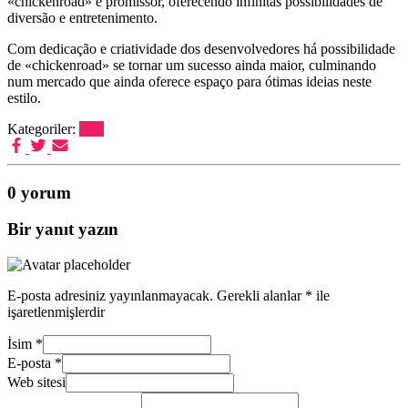
«chickenroad» é promissor, oferecendo infinitas possibilidades de
diversão e entretenimento.
Com dedicação e criatividade dos desenvolvedores há possibilidade
de «chickenroad» se tornar um sucesso ainda maior, culminando
num mercado que ainda oferece espaço para ótimas ideias neste
estilo.
Kategoriler:
Post
0 yorum
Bir yanıt yazın
E-posta adresiniz yayınlanmayacak.
Gerekli alanlar
*
ile
işaretlenmişlerdir
İsim
*
E-posta
*
Web sitesi