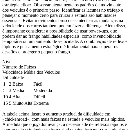
estratégia eficaz. Observar atentamente os padrões de movimento
dos veículos é o primeiro passo. Identificar as lacunas no tráfego e
planejar o momento certo para cruzar a estrada são habilidades
essenciais. Evitar movimentos bruscos e antecipar as mudanças na
velocidade dos carros também podem fazer a diferença. Além disso,
é importante considerar a possibilidade de usar power-ups, que
podem dar ao frango habilidades especiais, como invencibilidade
temporária ou um aumento de velocidade. A combinação de reflexos
rápidos e pensamento estratégico é fundamental para superar os
desafios e proteger o pequeno frango.
Nível
Número de Faixas
Velocidade Média dos Veículos
Dificuldade
1
2
Baixa
Fácil
5
3
Média
Moderada
10
4
Alta
Difícil
15
5
Muito Alta
Extrema
A tabela acima ilustra o aumento gradual da dificuldade em
«chickenroad», com mais faixas na estrada e veículos mais rápidos.
À medida que o jogador avança, a necessidade de reflexos rápidos e
pensamento estratégico se torna ainda maior, tornando cada nível um