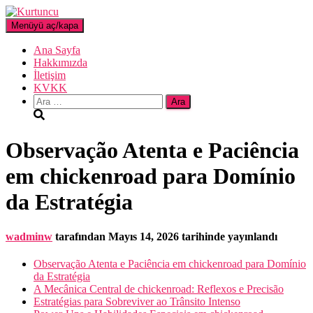
Menüyü aç/kapa
Ana Sayfa
Hakkımızda
İletişim
KVKK
Arama:
Observação Atenta e Paciência
em chickenroad para Domínio
da Estratégia
wadminw
tarafından
Mayıs 14, 2026
tarihinde yayınlandı
Observação Atenta e Paciência em chickenroad para Domínio
da Estratégia
A Mecânica Central de chickenroad: Reflexos e Precisão
Estratégias para Sobreviver ao Trânsito Intenso