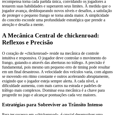
recompensa torna cada partida única, convidando os jogadores a
testarem suas habilidades e superarem seus limites. À medida que o
jogador avança, desbloqueando novos níveis e desafios, a satisfação
de proteger o pequeno frango se torna ainda maior. A simplicidade
do conceito esconde uma profundidade estratégica que prende a
atenção e desafia a mente.
A Mecânica Central de chickenroad:
Reflexos e Precisão
O coração de «chickenroad» reside na mecânica de controle
intuitiva e responsiva. O jogador deve controlar o movimento do
frango, guiando-o através das aberturas no tráfego. A precisão é
fundamental, pois mesmo um pequeno erro de timing pode resultar
em um final desastroso. A velocidade dos veículos varia, com alguns
se movendo em ritmo constante e outros acelerando abruptamente,
exigindo que o jogador esteja sempre alerta. A cada nível, a
dificuldade aumenta, com mais carros na estrada e padrões de
tráfego mais complexos. Dominar essa mecânica é a chave para
progredir no jogo e alcançar pontuações cada vez maiores.
Estratégias para Sobreviver ao Trânsito Intenso
Para ter sucesso em «chickenroad», é crucial desenvolver uma