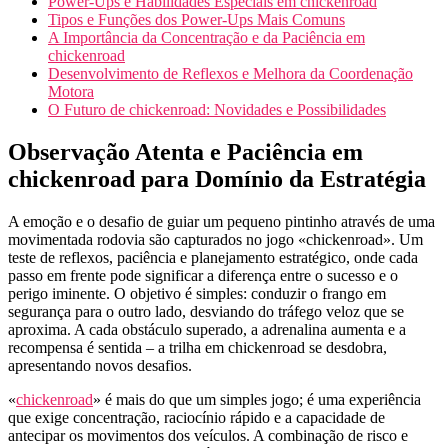
Power-Ups e Habilidades Especiais em chickenroad
Tipos e Funções dos Power-Ups Mais Comuns
A Importância da Concentração e da Paciência em
chickenroad
Desenvolvimento de Reflexos e Melhora da Coordenação
Motora
O Futuro de chickenroad: Novidades e Possibilidades
Observação Atenta e Paciência em
chickenroad para Domínio da Estratégia
A emoção e o desafio de guiar um pequeno pintinho através de uma
movimentada rodovia são capturados no jogo «chickenroad». Um
teste de reflexos, paciência e planejamento estratégico, onde cada
passo em frente pode significar a diferença entre o sucesso e o
perigo iminente. O objetivo é simples: conduzir o frango em
segurança para o outro lado, desviando do tráfego veloz que se
aproxima. A cada obstáculo superado, a adrenalina aumenta e a
recompensa é sentida – a trilha em chickenroad se desdobra,
apresentando novos desafios.
«
chickenroad
» é mais do que um simples jogo; é uma experiência
que exige concentração, raciocínio rápido e a capacidade de
antecipar os movimentos dos veículos. A combinação de risco e