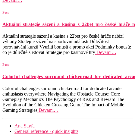
Devamı…
Post
Aktuální_strategie_sázení_a_kasina_s_22bet_pro_české_hráče_n
Aktuální strategie sázení a kasina s 22bet pro české hráče nabízí
výhody Strategie sázení na sportovní události Důležitost
porovnávání kurzů Využití bonusů a promo akcí Podmínky bonusů:
co je důležité sledovat Strategie pro kasinové hry
Devamı…
Post
Colorful_challenges_surround_chickenroad_for_dedicated_arca
Colorful challenges surround chickenroad for dedicated arcade
enthusiasts everywhere Navigating the Obstacle Course: Core
Gameplay Mechanics The Psychology of Risk and Reward The
Evolution of the Chicken Crossing Genre The Impact of Mobile
Gaming Strategies
Devamı…
Ana Sayfa
General reference · quick insights