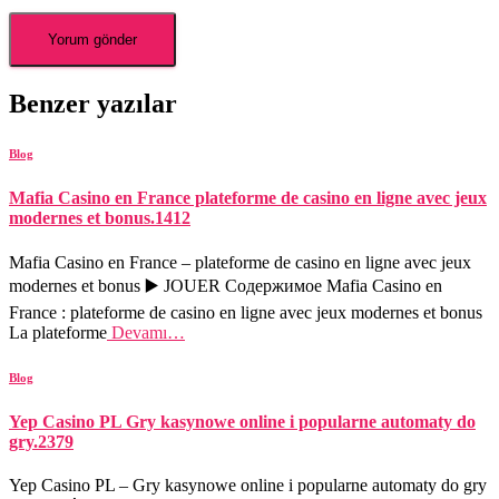
Benzer yazılar
Blog
Mafia Casino en France plateforme de casino en ligne avec jeux
modernes et bonus.1412
Mafia Casino en France – plateforme de casino en ligne avec jeux
modernes et bonus ▶️ JOUER Содержимое Mafia Casino en
France : plateforme de casino en ligne avec jeux modernes et bonus
La plateforme
Devamı…
Blog
Yep Casino PL Gry kasynowe online i popularne automaty do
gry.2379
Yep Casino PL – Gry kasynowe online i popularne automaty do gry