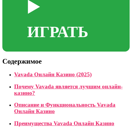
▶️
ИГРАТЬ
Содержимое
Vavada Онлайн Казино (2025)
Почему Vavada является лучшим онлайн-
казино?
Описание и Функциональность Vavada
Онлайн Казино
Преимущества Vavada Онлайн Казино