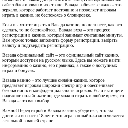
сайт заблокирован в их стране. Вавада рабочее зеркало – это
зеркало, которое работает постоянно и позволяет игрокам
играть в казино, не беспокоясь о блокировке.
Если вы хотите играть в Вавада казино, но не знаете, как это
сделать, то не беспокойтесь. Вавада вход – это процесс
регистрации в казино, который занимает считанные минуты.
Вам нужно только заполнить форму регистрации, выбрать
валюту и подтвердить регистрацию.
Вавада официальный сайт – это официальный сайт казино,
который доступен на русском языке. Здесь вы можете найти
информацию о казино, его правилах, а также о доступных
играх и бонусах.
Вавада казино – это лучшее онлайн-казино, которое
предлагает игрокам широкий спектр игр и обеспечивает
безопасность и конфиденциальность игроков. Если вы ищете
надежное онлайн-казино, где можно играть в любое время, то
Вавада – это ваш выбор.
Важно! Перед игрой в Вавада казино, убедитесь, что вы
достигли возраста 18 лет и что игра в онлайн-казино является
легальной в вашей стране.