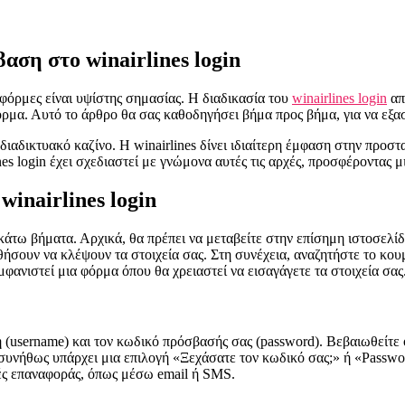
αση στο winairlines login
φόρμες είναι υψίστης σημασίας. Η διαδικασία του
winairlines login
απ
όρμα. Αυτό το άρθρο θα σας καθοδηγήσει βήμα προς βήμα, για να εξα
ε διαδικτυακό καζίνο. Η winairlines δίνει ιδιαίτερη έμφαση στην πρ
nes login έχει σχεδιαστεί με γνώμονα αυτές τις αρχές, προσφέροντας 
inairlines login
κάτω βήματα. Αρχικά, θα πρέπει να μεταβείτε στην επίσημη ιστοσελίδ
θήσουν να κλέψουν τα στοιχεία σας. Στη συνέχεια, αναζητήστε το κο
μφανιστεί μια φόρμα όπου θα χρειαστεί να εισαγάγετε τα στοιχεία σας
 (username) και τον κωδικό πρόσβασής σας (password). Βεβαιωθείτε 
 συνήθως υπάρχει μια επιλογή «Ξεχάσατε τον κωδικό σας;» ή «Passwo
γές επαναφοράς, όπως μέσω email ή SMS.