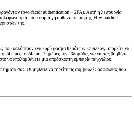
ραγόντων (two-factor authentication – 2FA). Αυτή η λειτουργία
τηλέφωνο ή σε μια εφαρμογή αυθεντικοποίησης. Η winairlines
χρηστών της.
ης, που καλύπτουν ένα ευρύ φάσμα θεμάτων. Επιπλέον, μπορείτε να
μη 24 ώρες το 24ωρο, 7 ημέρες την εβδομάδα, για να σας βοηθήσει
στε να απολαμβάνετε μια απρόσκοπτη εμπειρία παιχνιδιού.
 ερωτήματα σας. Θυμηθείτε να τηρείτε τις συμβουλές ασφαλείας που