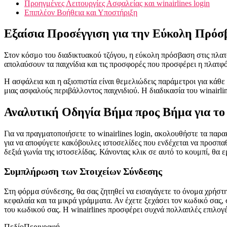
Προηγμένες Λειτουργίες Ασφαλείας και winairlines login
Επιπλέον Βοήθεια και Υποστήριξη
Εξαίσια Προσέγγιση για την Εύκολη Πρόσβ
Στον κόσμο του διαδικτυακού τζόγου, η εύκολη πρόσβαση στις πλατ
απολαύσουν τα παιχνίδια και τις προσφορές που προσφέρει η πλατφ
Η ασφάλεια και η αξιοπιστία είναι θεμελιώδεις παράμετροι για κάθ
μιας ασφαλούς περιβάλλοντος παιχνιδιού. Η διαδικασία του winairli
Αναλυτική Οδηγία Βήμα προς Βήμα για το w
Για να πραγματοποιήσετε το winairlines login, ακολουθήστε τα παρα
για να αποφύγετε κακόβουλες ιστοσελίδες που ενδέχεται να προσπα
δεξιά γωνία της ιστοσελίδας. Κάνοντας κλικ σε αυτό το κουμπί, θα ε
Συμπλήρωση των Στοιχείων Σύνδεσης
Στη φόρμα σύνδεσης, θα σας ζητηθεί να εισαγάγετε το όνομα χρήστη
κεφαλαία και τα μικρά γράμματα. Αν έχετε ξεχάσει τον κωδικό σας,
του κωδικού σας. Η winairlines προσφέρει συχνά πολλαπλές επιλο
ΠεδίοΠεριγραφή