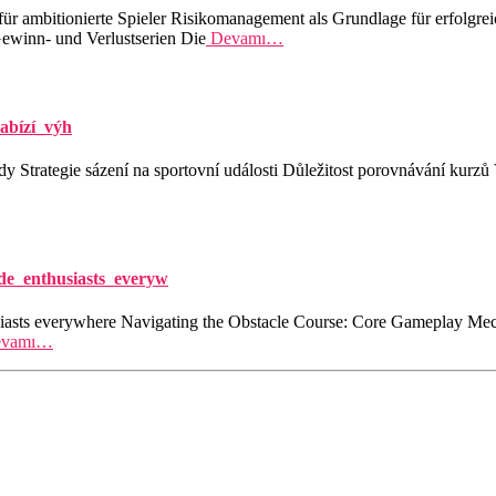
für ambitionierte Spieler Risikomanagement als Grundlage für erfolgre
ewinn- und Verlustserien Die
Devamı…
abízí_výh
hody Strategie sázení na sportovní události Důležitost porovnávání kurz
de_enthusiasts_everyw
husiasts everywhere Navigating the Obstacle Course: Core Gameplay M
vamı…