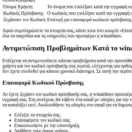
Όνομα Χρήστη
Το όνομα που επιλέξατε κατά την εγγραφή σ
Κωδικός Πρόσβασης
Ο κωδικός που επιλέξατε κατά την εγγραφή 
Ξεχάσατε τον Κωδικό;
Επιλογή για επαναφορά κωδικού πρόσβασης
Αφού συμπληρώσετε τα στοιχεία σας, κάντε κλικ στο κουμπί «Είσοδ
όλα τα παιχνίδια και τις υπηρεσίες που προσφέρει η winairlines.
Αντιμετώπιση Προβλημάτων Κατά το winai
Ενδέχεται να αντιμετωπίσετε κάποια προβλήματα κατά την προσπάθε
χρήστη και τον κωδικό πρόσβασής σας σωστά, ελέγχοντας για ορθογ
δεν έχετε συνδεθεί για κάποιο χρονικό διάστημα. Σε αυτή την περίπτ
Επαναφορά Κωδικού Πρόσβασης
Αν έχετε ξεχάσει τον κωδικό πρόσβασής σας, η winairlines προσφέρ
εγγραφή σας. Στη συνέχεια, θα λάβετε ένα email με οδηγίες για τη
να καταλήξει εκεί. Ακολουθήστε τις οδηγίες στο email για να δημι
Ελέγξτε τα στοιχεία σας.
Επαναφέρετε τον κωδικό σας.
Επικοινωνήστε με την υποστήριξη.
Διαβάστε τους όρους χρήσης.