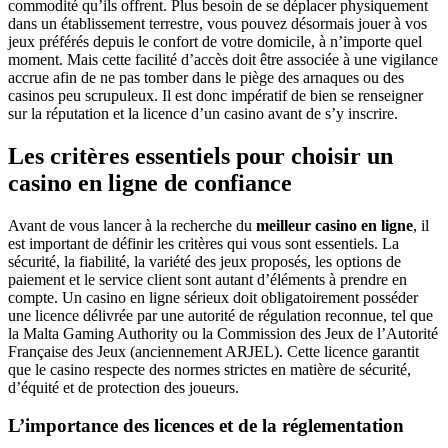
commodité qu’ils offrent. Plus besoin de se déplacer physiquement
dans un établissement terrestre, vous pouvez désormais jouer à vos
jeux préférés depuis le confort de votre domicile, à n’importe quel
moment. Mais cette facilité d’accès doit être associée à une vigilance
accrue afin de ne pas tomber dans le piège des arnaques ou des
casinos peu scrupuleux. Il est donc impératif de bien se renseigner
sur la réputation et la licence d’un casino avant de s’y inscrire.
Les critères essentiels pour choisir un
casino en ligne de confiance
Avant de vous lancer à la recherche du
meilleur casino en ligne
, il
est important de définir les critères qui vous sont essentiels. La
sécurité, la fiabilité, la variété des jeux proposés, les options de
paiement et le service client sont autant d’éléments à prendre en
compte. Un casino en ligne sérieux doit obligatoirement posséder
une licence délivrée par une autorité de régulation reconnue, tel que
la Malta Gaming Authority ou la Commission des Jeux de l’Autorité
Française des Jeux (anciennement ARJEL). Cette licence garantit
que le casino respecte des normes strictes en matière de sécurité,
d’équité et de protection des joueurs.
L’importance des licences et de la réglementation