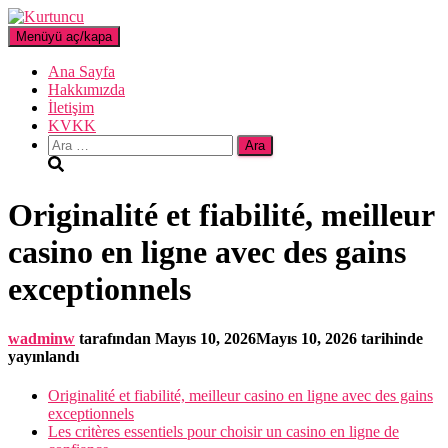
Menüyü aç/kapa
Ana Sayfa
Hakkımızda
İletişim
KVKK
Arama:
Originalité et fiabilité, meilleur
casino en ligne avec des gains
exceptionnels
wadminw
tarafından
Mayıs 10, 2026
Mayıs 10, 2026
tarihinde
yayınlandı
Originalité et fiabilité, meilleur casino en ligne avec des gains
exceptionnels
Les critères essentiels pour choisir un casino en ligne de