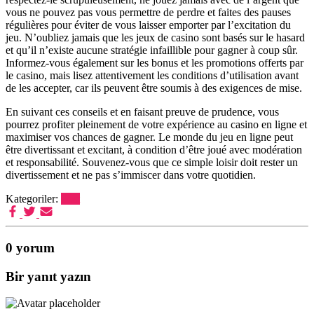
vous ne pouvez pas vous permettre de perdre et faites des pauses
régulières pour éviter de vous laisser emporter par l’excitation du
jeu. N’oubliez jamais que les jeux de casino sont basés sur le hasard
et qu’il n’existe aucune stratégie infaillible pour gagner à coup sûr.
Informez-vous également sur les bonus et les promotions offerts par
le casino, mais lisez attentivement les conditions d’utilisation avant
de les accepter, car ils peuvent être soumis à des exigences de mise.
En suivant ces conseils et en faisant preuve de prudence, vous
pourrez profiter pleinement de votre expérience au casino en ligne et
maximiser vos chances de gagner. Le monde du jeu en ligne peut
être divertissant et excitant, à condition d’être joué avec modération
et responsabilité. Souvenez-vous que ce simple loisir doit rester un
divertissement et ne pas s’immiscer dans votre quotidien.
Kategoriler:
Post
0 yorum
Bir yanıt yazın