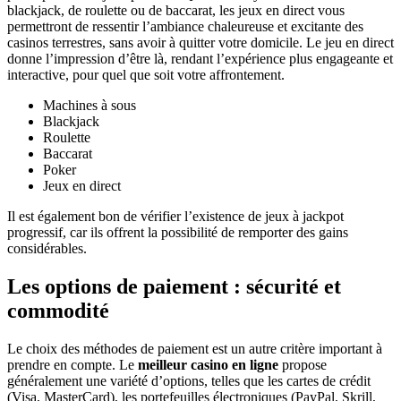
blackjack, de roulette ou de baccarat, les jeux en direct vous
permettront de ressentir l’ambiance chaleureuse et excitante des
casinos terrestres, sans avoir à quitter votre domicile. Le jeu en direct
donne l’impression d’être là, rendant l’expérience plus engageante et
interactive, pour quel que soit votre affrontement.
Machines à sous
Blackjack
Roulette
Baccarat
Poker
Jeux en direct
Il est également bon de vérifier l’existence de jeux à jackpot
progressif, car ils offrent la possibilité de remporter des gains
considérables.
Les options de paiement : sécurité et
commodité
Le choix des méthodes de paiement est un autre critère important à
prendre en compte. Le
meilleur casino en ligne
propose
généralement une variété d’options, telles que les cartes de crédit
(Visa, MasterCard), les portefeuilles électroniques (PayPal, Skrill,