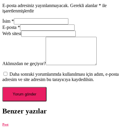
E-posta adresiniz yayınlanmayacak.
Gerekli alanlar
*
ile
işaretlenmişlerdir
İsim
*
E-posta
*
Web sitesi
Aklınızdan ne geçiyor?
Daha sonraki yorumlarımda kullanılması için adım, e-posta
adresim ve site adresim bu tarayıcıya kaydedilsin.
Benzer yazılar
Post