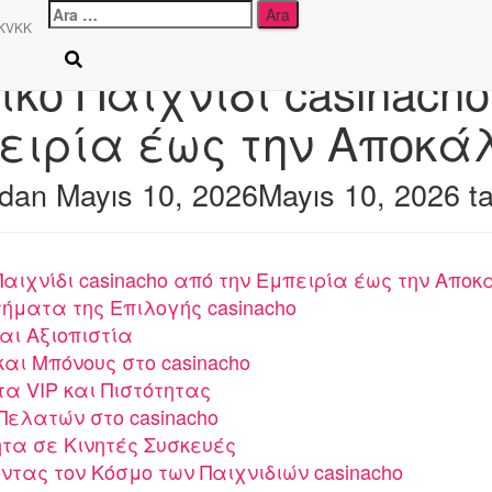
Arama:
KVKK
κό Παιχνίδι casinach
ειρία έως την Αποκά
ndan
Mayıs 10, 2026
Mayıs 10, 2026
ta
Παιχνίδι casinacho από την Εμπειρία έως την Απο
ήματα της Επιλογής casinacho
ι Αξιοπιστία
αι Μπόνους στο casinacho
α VIP και Πιστότητας
Πελατών στο casinacho
τα σε Κινητές Συσκευές
τας τον Κόσμο των Παιχνιδιών casinacho