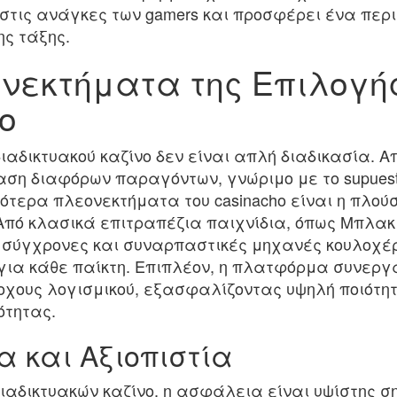
στις ανάγκες των gamers και προσφέρει ένα περ
ης τάξης.
νεκτήματα της Επιλογή
ho
ιαδικτυακού καζίνο δεν είναι απλή διαδικασία. Α
αση διαφόρων παραγόντων, γνώριμο με το supuest
ότερα πλεονεκτήματα του casinacho είναι η πλού
 Από κλασικά επιτραπέζια παιχνίδια, όπως Μπλακ
ι σύγχρονες και συναρπαστικές μηχανές κουλοχέρη
για κάθε παίκτη. Επιπλέον, η πλατφόρμα συνεργ
οχους λογισμικού, εξασφαλίζοντας υψηλή ποιότη
ότητας.
 και Αξιοπιστία
διαδικτυακών καζίνο, η ασφάλεια είναι υψίστης σ