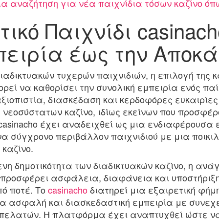
α αναζήτηση για νέα παιχνίδια τόσων καζίνο όπω
τικό Παιχνίδι casinac
πειρία έως την Αποκ
διαδικτυακών τυχερών παιχνιδιών, η επιλογή της
εί να καθορίσει την συνολική εμπειρία ενός παί
ξιοπιστία, διασκέδαση και κερδοφόρες ευκαιρίες
 νεοσύστατων καζίνο, ιδίως εκείνων που προσφέρ
 casinacho έχει αναδειχθεί ως μια ενδιαφέρουσα 
α σύγχρονο περιβάλλον παιχνιδιού με μια ποικι
 καζίνο.
νη δημοτικότητα των διαδικτυακών καζίνο, η ανάγ
προσφέρει ασφάλεια, διαφάνεια και υποστήριξη
πό ποτέ. Το
casinacho
διατηρεί μια εξαιρετική φή
ια ασφαλή και διασκεδαστική εμπειρία με συνεχ
η πελατών. Η πλατφόρμα έχει αναπτυχθεί ώστε ν