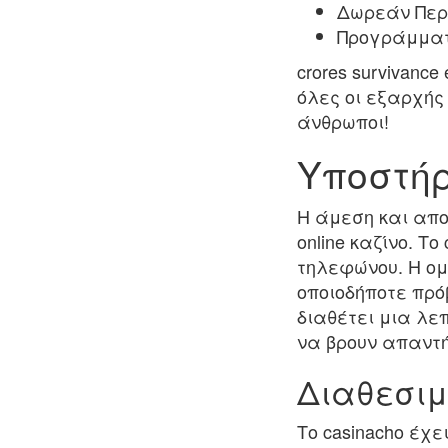
Δωρεάν Περ
Προγράμματ
crores survivance 
όλες οι εξαρχής
άνθρωποι!
Υποστήρ
Η άμεση και απο
online καζίνο. Το
τηλεφώνου. Η ομ
οποιοδήποτε πρό
διαθέτει μια λε
να βρουν απαντή
Διαθεσιμ
Το casinacho έχ