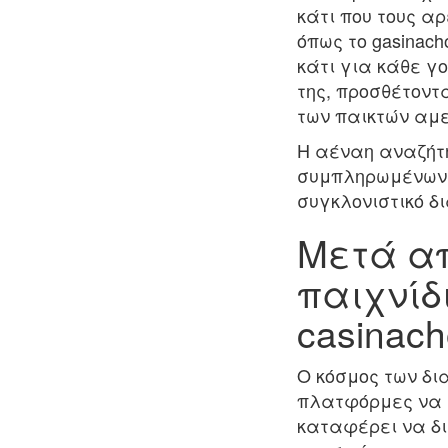
κάτι που τους αρ
όπως το gasinach
κάτι για κάθε γ
της, προσθέτοντ
των παικτών αμε
Η αέναη αναζήτη
συμπληρωμένων 
συγκλονιστικό 
Μετά απ
παιχνίδ
casinac
Ο κόσμος των δι
πλατφόρμες να ε
καταφέρει να δι