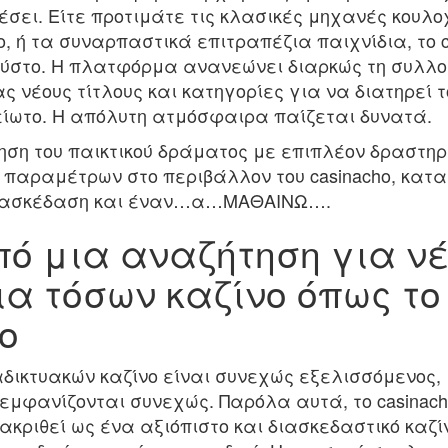
έσει. Είτε προτιμάτε τις κλασικές μηχανές κουλοχ
o, ή τα συναρπαστικά επιτραπέζια παιχνίδια, το c
ούστο. Η πλατφόρμα ανανεώνει διαρκώς τη συλλο
ας νέους τίτλους και κατηγορίες για να διατηρεί 
ίωτο. Η απόλυτη ατμόσφαιρα παίζεται δυνατά.
ση του παικτικού δράματος με επιπλέον δραστηρ
παραμέτρων στο περιβάλλον του casinacho, κατα
διασκέδαση και έναν…α…ΜΑΘΑΙΝΩ….
ό μια αναζήτηση για ν
ια τόσων καζίνο όπως το
ho
αδικτυακών καζίνο είναι συνεχώς εξελισσόμενος,
μφανίζονται συνεχώς. Παρόλα αυτά, το casinach
ακριθεί ως ένα αξιόπιστο και διασκεδαστικό καζί