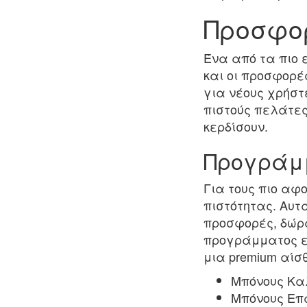
Προσφορ
Ένα από τα πιο 
και οι προσφορέ
για νέους χρήστ
πιστούς πελάτες,
κερδίσουν.
Προγράμμ
Για τους πιο αφ
πιστότητας. Αυτ
προσφορές, δώρ
προγράμματος εν
μια premium αίσ
Μπόνους Κα
Μπόνους Επ