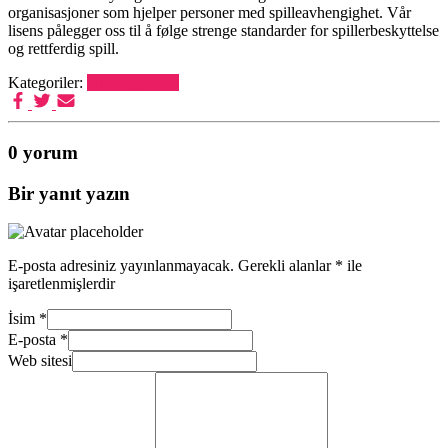
organisasjoner som hjelper personer med spilleavhengighet. Vår
lisens pålegger oss til å følge strenge standarder for spillerbeskyttelse
og rettferdig spill.
Kategoriler:
Uncategorized
0 yorum
Bir yanıt yazın
E-posta adresiniz yayınlanmayacak.
Gerekli alanlar
*
ile
işaretlenmişlerdir
İsim
*
E-posta
*
Web sitesi