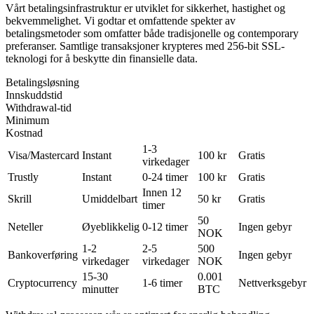
Vårt betalingsinfrastruktur er utviklet for sikkerhet, hastighet og
bekvemmelighet. Vi godtar et omfattende spekter av
betalingsmetoder som omfatter både tradisjonelle og contemporary
preferanser. Samtlige transaksjoner krypteres med 256-bit SSL-
teknologi for å beskytte din finansielle data.
Betalingsløsning
Innskuddstid
Withdrawal-tid
Minimum
Kostnad
1-3
Visa/Mastercard
Instant
100 kr
Gratis
virkedager
Trustly
Instant
0-24 timer
100 kr
Gratis
Innen 12
Skrill
Umiddelbart
50 kr
Gratis
timer
50
Neteller
Øyeblikkelig
0-12 timer
Ingen gebyr
NOK
1-2
2-5
500
Bankoverføring
Ingen gebyr
virkedager
virkedager
NOK
15-30
0.001
Cryptocurrency
1-6 timer
Nettverksgebyr
minutter
BTC