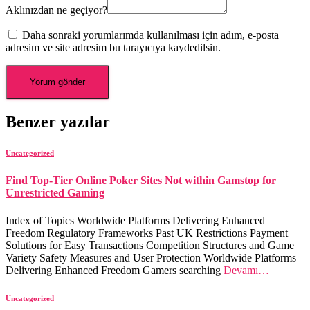
Aklınızdan ne geçiyor?
Daha sonraki yorumlarımda kullanılması için adım, e-posta
adresim ve site adresim bu tarayıcıya kaydedilsin.
Benzer yazılar
Uncategorized
Find Top-Tier Online Poker Sites Not within Gamstop for
Unrestricted Gaming
Index of Topics Worldwide Platforms Delivering Enhanced
Freedom Regulatory Frameworks Past UK Restrictions Payment
Solutions for Easy Transactions Competition Structures and Game
Variety Safety Measures and User Protection Worldwide Platforms
Delivering Enhanced Freedom Gamers searching
Devamı…
Uncategorized