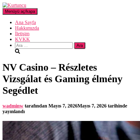
Menüyü aç/kapa
Ana Sayfa
Hakkımızda
İletişim
KVKK
Arama:
NV Casino – Részletes
Vizsgálat és Gaming élmény
Segédlet
wadminw
tarafından
Mayıs 7, 2026
Mayıs 7, 2026
tarihinde
yayınlandı