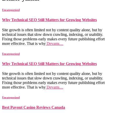
Uncategorized
Why Technical SEO Still Matters for Growing Websites
Site growth is often limited not by content quality alone, but by
technical issues that slow down crawling, indexing, or usability.
Fixing those problems early makes every future publishing effort
more effective. That is why
Devamı…
Uncategorized
Why Technical SEO Still Matters for Growing Websites
Site growth is often limited not by content quality alone, but by
technical issues that slow down crawling, indexing, or usability.
Fixing those problems early makes every future publishing effort
more effective. That is why
Devamı…
Uncategorized
Best Payout Casino Reviews Canada