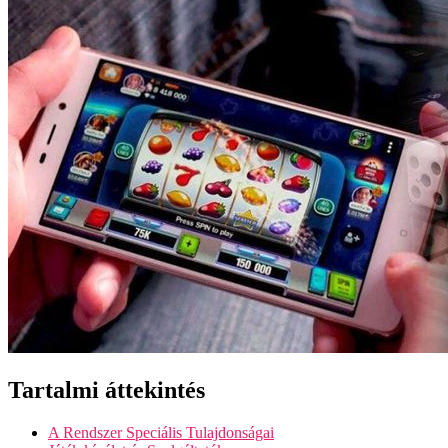
Tartalmi áttekintés
A Rendszer Speciális Tulajdonságai