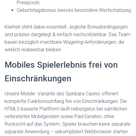
Preispools
Geburtstagsbonus zwecks besondere Wertschätzung
Klarheit steht dabei essentiell: Jegliche Bonusbedingungen
sind präzise dargelegt & einfach nachvollziehbar. Das Team
bauen bezüglich machbare Wagering-Anforderungen, die
wirklich realisierbar bleiben.
Mobiles Spielerlebnis frei von
Einschränkungen
Unsere Mobile- Variante des Spinbara Casino offeriert
komplette Funktionsumfang frei von Einschränkungen. Die
HTML5-basierte Plattform läuft reibungslos bei sämtlichen
verbreiteten Mobilgeräten sowie Pad-Geräten, ohne
Rücksicht auf das System. Spieler brauchen keine separate
separate Anwendung – unkompliziert Webbrowser starten