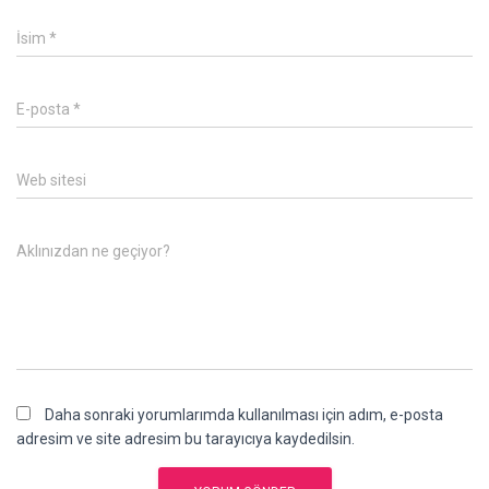
İsim
*
E-posta
*
Web sitesi
Aklınızdan ne geçiyor?
Daha sonraki yorumlarımda kullanılması için adım, e-posta
adresim ve site adresim bu tarayıcıya kaydedilsin.