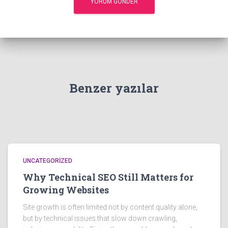
Benzer yazılar
UNCATEGORIZED
Why Technical SEO Still Matters for
Growing Websites
Site growth is often limited not by content quality alone,
but by technical issues that slow down crawling,