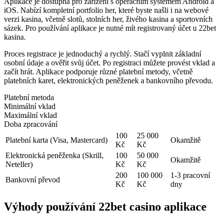
Aplikace je dostupná pro zařízení s operačním systémem Android a
iOS. Nabízí kompletní portfolio her, které byste našli i na webové
verzi kasina, včetně slotů, stolních her, živého kasina a sportovních
sázek. Pro používání aplikace je nutné mít registrovaný účet u 22bet
kasina.
Proces registrace je jednoduchý a rychlý. Stačí vyplnit základní
osobní údaje a ověřit svůj účet. Po registraci můžete provést vklad a
začít hrát. Aplikace podporuje různé platební metody, včetně
platebních karet, elektronických peněženek a bankovního převodu.
Platební metoda
Minimální vklad
Maximální vklad
Doba zpracování
100
25 000
Platební karta (Visa, Mastercard)
Okamžitě
Kč
Kč
Elektronická peněženka (Skrill,
100
50 000
Okamžitě
Neteller)
Kč
Kč
200
100 000
1-3 pracovní
Bankovní převod
Kč
Kč
dny
Výhody používání 22bet casino aplikace