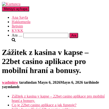
Menüyü aç/kapa
Ana Sayfa
Hakkımızda
İletişim
KVKK
Arama:
Ara …
Zážitek z kasina v kapse –
22bet casino aplikace pro
mobilní hraní a bonusy.
wadminw
tarafından
Mayıs 6, 2026
Mayıs 6, 2026
tarihinde
yayınlandı
Zážitek z kasina v kapse – 22bet casino aplikace pro mobilní
hraní a bonusy.
Co je 22bet casino aplikace a jak funguje?