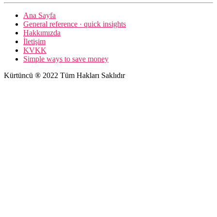
Ana Sayfa
General reference · quick insights
Hakkımızda
İletişim
KVKK
Simple ways to save money
Kürtüncü ® 2022 Tüm Hakları Saklıdır