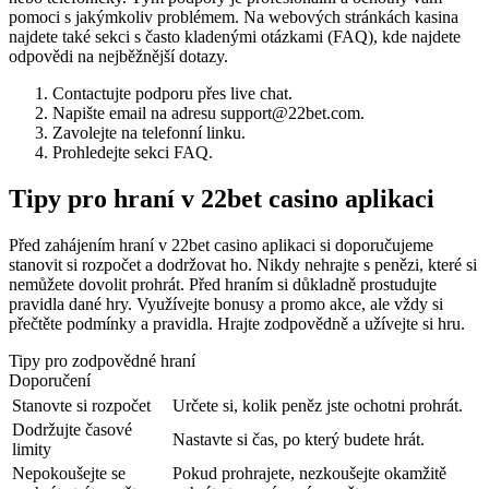
pomoci s jakýmkoliv problémem. Na webových stránkách kasina
najdete také sekci s často kladenými otázkami (FAQ), kde najdete
odpovědi na nejběžnější dotazy.
Contactujte podporu přes live chat.
Napište email na adresu support@22bet.com.
Zavolejte na telefonní linku.
Prohledejte sekci FAQ.
Tipy pro hraní v 22bet casino aplikaci
Před zahájením hraní v 22bet casino aplikaci si doporučujeme
stanovit si rozpočet a dodržovat ho. Nikdy nehrajte s penězi, které si
nemůžete dovolit prohrát. Před hraním si důkladně prostudujte
pravidla dané hry. Využívejte bonusy a promo akce, ale vždy si
přečtěte podmínky a pravidla. Hrajte zodpovědně a užívejte si hru.
Tipy pro zodpovědné hraní
Doporučení
Stanovte si rozpočet
Určete si, kolik peněz jste ochotni prohrát.
Dodržujte časové
Nastavte si čas, po který budete hrát.
limity
Nepokoušejte se
Pokud prohrajete, nezkoušejte okamžitě