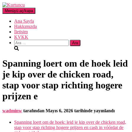
Menüyü aç/kapa
Ana Sayfa
Hakkımızda
İletişim
KVKK
Arama:
Spanning loert om de hoek leid
je kip over de chicken road,
stap voor stap richting hogere
prijzen e
wadminw
tarafından
Mayıs 6, 2026
tarihinde yayınlandı
Spanning loert om de hoek: leid je kip over de chicken road,
stap voor stap richting hogere prijzen en cash in vóórdat de