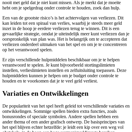
nooit met geld dat je niet kunt missen. Als je merkt dat je moeite
hebt om je spelgedrag onder controle te houden, zoek dan hulp.
Een van de grootste risico’s is het achtervolgen van verliezen. Dit
kan leiden tot een spiraal van verlies, waarbij je steeds meer geld
inzet in de hoop je eerdere verliezen terug te winnen. Dit is een
gevaarlijke strategie, omdat je uiteindelijk meer kunt verliezen dan je
oorspronkelijk van plan was. Het is belangrijk om te accepteren dat
verliezen onderdeel uitmaken van het spel en om je te concentreren
op het verantwoord spelen.
Er zijn verschillende hulpmiddelen beschikbaar om je te helpen
verantwoord te spelen. Je kunt bijvoorbeeld stortingslimieten
instellen, verlieslimieten instellen en zelfuitsluiting toepassen. Deze
hulpmiddelen kunnen je helpen om je budget onder controle te
houden en te voorkomen dat je te veel geld verliest.
Variaties en Ontwikkelingen
De populariteit van het spel heeft geleid tot verschillende variaties en
ontwikkelingen. Sommige spellen bieden extra functies, zoals
bonusrondes of speciale symbolen. Andere spellen hebben een
ander thema of een ander grafisch ontwerp. De basisprincipes van
het spel blijven echter hetzelfde: je leidt een kip over een weg vol