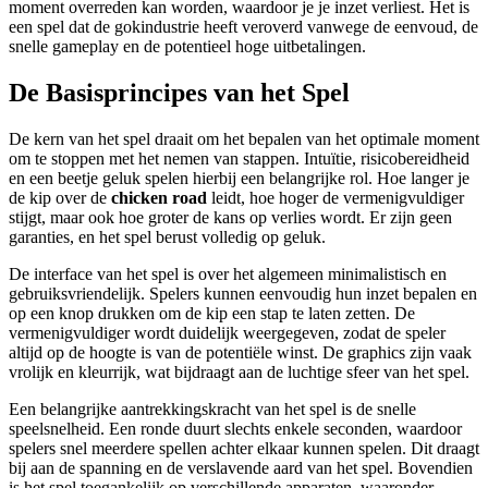
moment overreden kan worden, waardoor je je inzet verliest. Het is
een spel dat de gokindustrie heeft veroverd vanwege de eenvoud, de
snelle gameplay en de potentieel hoge uitbetalingen.
De Basisprincipes van het Spel
De kern van het spel draait om het bepalen van het optimale moment
om te stoppen met het nemen van stappen. Intuïtie, risicobereidheid
en een beetje geluk spelen hierbij een belangrijke rol. Hoe langer je
de kip over de
chicken road
leidt, hoe hoger de vermenigvuldiger
stijgt, maar ook hoe groter de kans op verlies wordt. Er zijn geen
garanties, en het spel berust volledig op geluk.
De interface van het spel is over het algemeen minimalistisch en
gebruiksvriendelijk. Spelers kunnen eenvoudig hun inzet bepalen en
op een knop drukken om de kip een stap te laten zetten. De
vermenigvuldiger wordt duidelijk weergegeven, zodat de speler
altijd op de hoogte is van de potentiële winst. De graphics zijn vaak
vrolijk en kleurrijk, wat bijdraagt aan de luchtige sfeer van het spel.
Een belangrijke aantrekkingskracht van het spel is de snelle
speelsnelheid. Een ronde duurt slechts enkele seconden, waardoor
spelers snel meerdere spellen achter elkaar kunnen spelen. Dit draagt
bij aan de spanning en de verslavende aard van het spel. Bovendien
is het spel toegankelijk op verschillende apparaten, waaronder