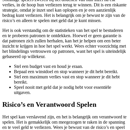
verlies, in de hoop hun verliezen terug te winnen. Dit is een riskante
strategie, omdat je inzet snel kan oplopen en je een aanzienlijk
bedrag kunt verliezen. Het is belangrijk om je bewust te zijn van de
risico’s en alleen te spelen met geld dat je kunt missen.
Het is ook verstandig om de statistieken van het spel te bestuderen
en te proberen patronen te ontdekken. Hoewel er geen garantie is
dat patronen zich zullen herhalen, kan het je helpen om een beter
inzicht te krijgen in hoe het spel werkt. Wees echter voorzichtig met
het blindelings vertrouwen op patronen, want het spel is uiteindelijk
gebaseerd op willekeur.
Stel een budget vast en houd je eraan.
Bepaal een winstdoel en stop wanneer je dit hebt bereikt.
Stel een maximum verlies vast en stop wanneer je dit hebt
bereikt.
Speel nooit met geld dat je nodig hebt voor essentiële
uitgaven.
Risico’s en Verantwoord Spelen
Het spel kan verslavend zijn, en het is belangrijk om verantwoord te
spelen. Het is gemakkelijk om meegezogen te raken in de spanning
en te veel geld te verliezen. Wees je bewust van de risico’s en speel