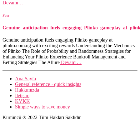
Devamı…
Post
Genuine_anticipation_fuels_engaging_Plinko_gameplay_at_plin
Genuine anticipation fuels engaging Plinko gameplay at
plinko.com.ng with exciting rewards Understanding the Mechanics
of Plinko The Role of Probability and Randomness Strategies for
Enhancing Your Plinko Experience Bankroll Management and
Betting Strategies The Allure
Devamı…
Ana Sayfa
General reference · quick insights
Hakkımızda
İletişim
KVKK
Simple ways to save money
Kürtüncü ® 2022 Tüm Hakları Saklıdır