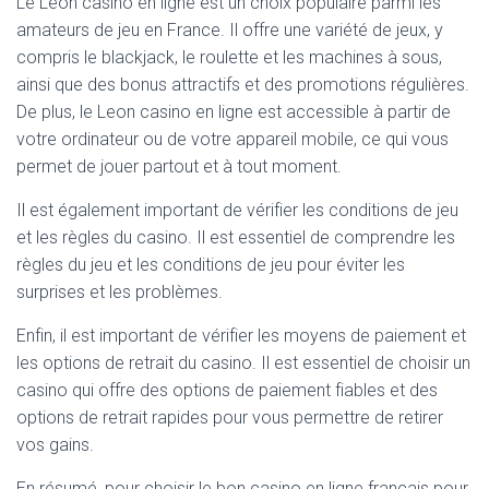
Le Leon casino en ligne est un choix populaire parmi les
amateurs de jeu en France. Il offre une variété de jeux, y
compris le blackjack, le roulette et les machines à sous,
ainsi que des bonus attractifs et des promotions régulières.
De plus, le Leon casino en ligne est accessible à partir de
votre ordinateur ou de votre appareil mobile, ce qui vous
permet de jouer partout et à tout moment.
Il est également important de vérifier les conditions de jeu
et les règles du casino. Il est essentiel de comprendre les
règles du jeu et les conditions de jeu pour éviter les
surprises et les problèmes.
Enfin, il est important de vérifier les moyens de paiement et
les options de retrait du casino. Il est essentiel de choisir un
casino qui offre des options de paiement fiables et des
options de retrait rapides pour vous permettre de retirer
vos gains.
En résumé, pour choisir le bon casino en ligne français pour