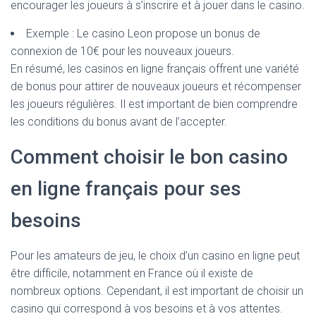
encourager les joueurs à s’inscrire et à jouer dans le casino.
Exemple : Le casino Leon propose un bonus de
connexion de 10€ pour les nouveaux joueurs.
En résumé, les casinos en ligne français offrent une variété
de bonus pour attirer de nouveaux joueurs et récompenser
les joueurs régulières. Il est important de bien comprendre
les conditions du bonus avant de l’accepter.
Comment choisir le bon casino
en ligne français pour ses
besoins
Pour les amateurs de jeu, le choix d’un casino en ligne peut
être difficile, notamment en France où il existe de
nombreux options. Cependant, il est important de choisir un
casino qui correspond à vos besoins et à vos attentes.