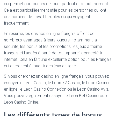
qui permet aux joueurs de jouer partout et à tout moment.
Cela est particulièrement utile pour les personnes qui ont
des horaires de travail flexibles ou qui voyagent
fréquemment.
En résumé, les casinos en ligne français offrent de
nombreux avantages à leurs joueurs, notamment la
sécurité, les bonus et les promotions, les jeux à thème
français et l’accès à partir de tout appareil connecté à
internet. Cela en fait une excellente option pour les Français
qui cherchent à jouer à des jeux en ligne.
Si vous cherchez un casino en ligne français, vous pouvez
essayer le Leon Casino, le Leon 72 Casino, le Leon Casino
en ligne, le Leon Casino Connexion ou le Leon Casino Avis.
Vous pouvez également essayer le Leon Bet Casino ou le
Leon Casino Online.
Les différents types de bonus