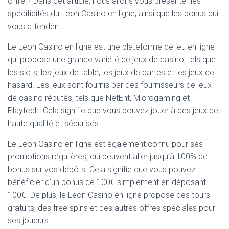
offre ? Dans cet article, nous allons vous présenter les
spécificités du Leon Casino en ligne, ainsi que les bonus qui
vous attendent.
Le Leon Casino en ligne est une plateforme de jeu en ligne
qui propose une grande variété de jeux de casino, tels que
les slots, les jeux de table, les jeux de cartes et les jeux de
hasard. Les jeux sont fournis par des fournisseurs de jeux
de casino réputés, tels que NetEnt, Microgaming et
Playtech. Cela signifie que vous pouvez jouer à des jeux de
haute qualité et sécurisés.
Le Leon Casino en ligne est également connu pour ses
promotions régulières, qui peuvent aller jusqu’à 100% de
bonus sur vos dépôts. Cela signifie que vous pouvez
bénéficier d’un bonus de 100€ simplement en déposant
100€. De plus, le Leon Casino en ligne propose des tours
gratuits, des free spins et des autres offres spéciales pour
ses joueurs.