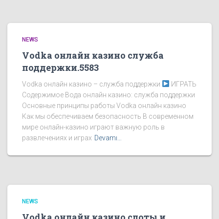
NEWS
Vodka онлайн казино служба
поддержки.5583
Vodka онлайн казино – служба поддержки
ИГРАТЬ
Содержимое Вода онлайн казино: служба поддержки
Основные принципы работы Vodka онлайн казино
Как мы обеспечиваем безопасность В современном
мире онлайн-казино играют важную роль в
развлечениях и играх
Devamı…
NEWS
Vodka онлайн казино слоты и