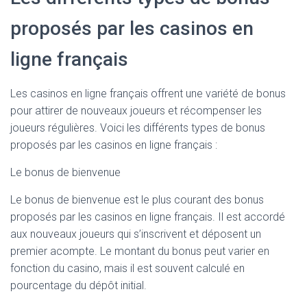
proposés par les casinos en
ligne français
Les casinos en ligne français offrent une variété de bonus
pour attirer de nouveaux joueurs et récompenser les
joueurs régulières. Voici les différents types de bonus
proposés par les casinos en ligne français :
Le bonus de bienvenue
Le bonus de bienvenue est le plus courant des bonus
proposés par les casinos en ligne français. Il est accordé
aux nouveaux joueurs qui s’inscrivent et déposent un
premier acompte. Le montant du bonus peut varier en
fonction du casino, mais il est souvent calculé en
pourcentage du dépôt initial.