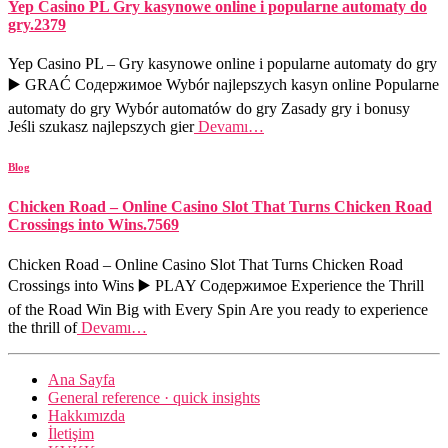
Yep Casino PL Gry kasynowe online i popularne automaty do
gry.2379
Yep Casino PL – Gry kasynowe online i popularne automaty do gry
▶️ GRAĆ Содержимое Wybór najlepszych kasyn online Popularne
automaty do gry Wybór automatów do gry Zasady gry i bonusy
Jeśli szukasz najlepszych gier
Devamı…
Blog
Chicken Road – Online Casino Slot That Turns Chicken Road
Crossings into Wins.7569
Chicken Road – Online Casino Slot That Turns Chicken Road
Crossings into Wins ▶️ PLAY Содержимое Experience the Thrill
of the Road Win Big with Every Spin Are you ready to experience
the thrill of
Devamı…
Ana Sayfa
General reference · quick insights
Hakkımızda
İletişim