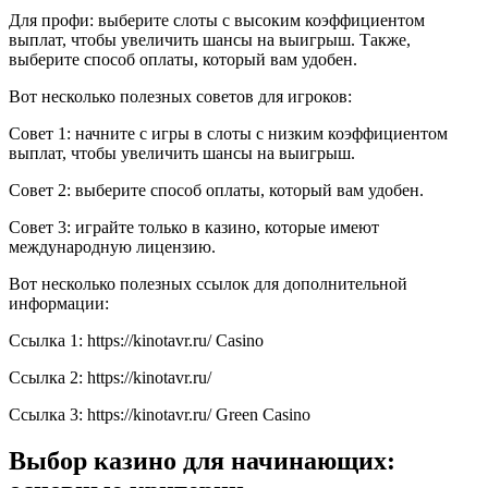
Для профи: выберите слоты с высоким коэффициентом
выплат, чтобы увеличить шансы на выигрыш. Также,
выберите способ оплаты, который вам удобен.
Вот несколько полезных советов для игроков:
Совет 1: начните с игры в слоты с низким коэффициентом
выплат, чтобы увеличить шансы на выигрыш.
Совет 2: выберите способ оплаты, который вам удобен.
Совет 3: играйте только в казино, которые имеют
международную лицензию.
Вот несколько полезных ссылок для дополнительной
информации:
Ссылка 1: https://kinotavr.ru/ Casino
Ссылка 2: https://kinotavr.ru/
Ссылка 3: https://kinotavr.ru/ Green Casino
Выбор казино для начинающих: