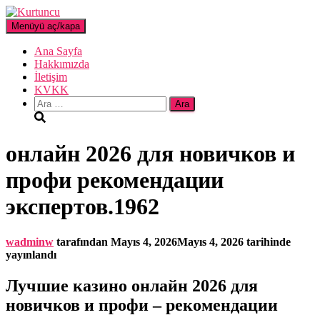
Menüyü aç/kapa
Ana Sayfa
Hakkımızda
İletişim
KVKK
Arama:
онлайн 2026 для новичков и
профи рекомендации
экспертов.1962
wadminw
tarafından
Mayıs 4, 2026
Mayıs 4, 2026
tarihinde
yayınlandı
Лучшие казино онлайн 2026 для
новичков и профи – рекомендации