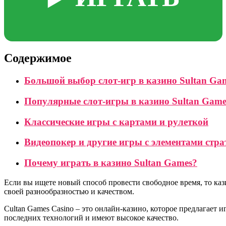
Содержимое
Большой выбор слот-игр в казино Sultan Ga
Популярные слот-игры в казино Sultan Game
Классические игры с картами и рулеткой
Видеопокер и другие игры с элементами стра
Почему играть в казино Sultan Games?
Если вы ищете новый способ провести свободное время, то каз
своей разнообразностью и качеством.
Сultan Games Casino – это онлайн-казино, которое предлагает 
последних технологий и имеют высокое качество.