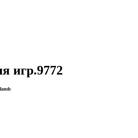
я игр.9772
landı