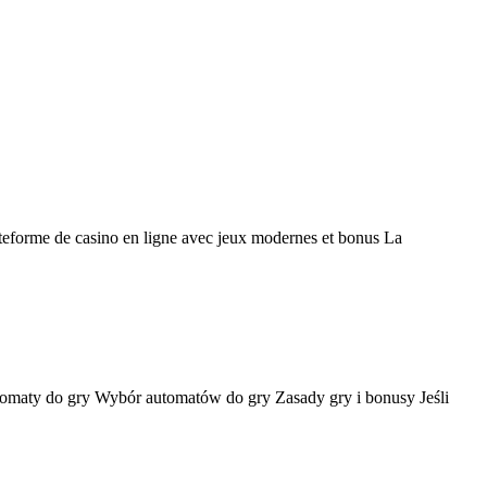
eforme de casino en ligne avec jeux modernes et bonus La
maty do gry Wybór automatów do gry Zasady gry i bonusy Jeśli