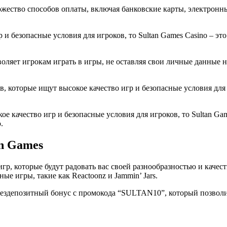
ожество способов оплаты, включая банковские карты, электронны
р и безопасные условия для игроков, то Sultan Games Casino – эт
озволяет игрокам играть в игры, не оставляя свои личные данные
ов, которые ищут высокое качество игр и безопасные условия дл
ое качество игр и безопасные условия для игроков, то Sultan Ga
.
an Games
р, которые будут радовать вас своей разнообразностью и качеств
ые игры, такие как Reactoonz и Jammin’ Jars.
 бездепозитный бонус с промокода “SULTAN10”, который позволи