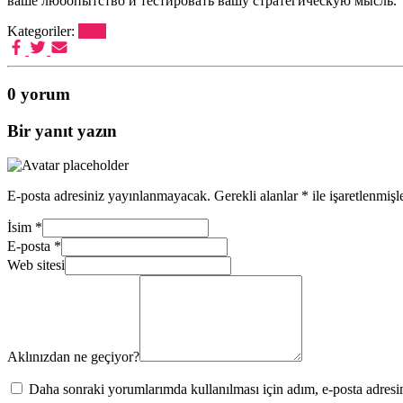
ваше любопытство и тестировать вашу стратегическую мысль.
Kategoriler:
Blog
0 yorum
Bir yanıt yazın
E-posta adresiniz yayınlanmayacak.
Gerekli alanlar
*
ile işaretlenmişl
İsim
*
E-posta
*
Web sitesi
Aklınızdan ne geçiyor?
Daha sonraki yorumlarımda kullanılması için adım, e-posta adresim