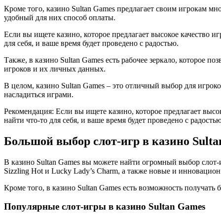
Кроме того, казино Sultan Games предлагает своим игрокам мн
удобный для них способ оплаты.
Если вы ищете казино, которое предлагает высокое качество иг
для себя, и ваше время будет проведено с радостью.
Также, в казино Sultan Games есть рабочее зеркало, которое п
игроков и их личных данных.
В целом, казино Sultan Games – это отличный выбор для игрок
насладиться играми.
Рекомендация: Если вы ищете казино, которое предлагает высок
найти что-то для себя, и ваше время будет проведено с радостью
Большой выбор слот-игр в казино Sult
В казино Sultan Games вы можете найти огромный выбор слот-иг
Sizzling Hot и Lucky Lady’s Charm, а также новые и инновационн
Кроме того, в казино Sultan Games есть возможность получать
Популярные слот-игры в казино Sultan Games