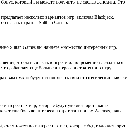
 бонус, который вы можете получить, не сделав депозита. Это
 предлагает несколько вариантов игр, включая Blackjack,
об начать играть в Sulthan Casino.
зино Sultan Games вы найдете множество интересных игр,
решения, чтобы выиграть в игре, и одновременно насладиться
что добавляет еще больше интереса и стратегии в игру.
 играх вам нужно будет использовать свои стратегические навыки,
о интересных игр, которые будут удовлетворять ваше
вляет еще больше интереса и стратегии в игру. Además, наша
йдете множество интересных игр, которые будут удовлетворять