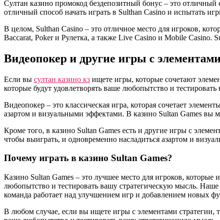
Султан казино промокод бездепозитный бонус – это отличный сп
отличный способ начать играть в Sulthan Casino и испытать игр
В целом, Sulthan Casino – это отличное место для игроков, кот
Baccarat, Poker и Рулетка, а также Live Casino и Mobile Casino.
Видеопокер и другие игры с элементами
Если вы
султан казино кз
ищете игры, которые сочетают элемен
которые будут удовлетворять ваше любопытство и тестировать
Видеопокер – это классическая игра, которая сочетает элемент
азартом и визуальными эффектами. В казино Sultan Games вы мо
Кроме того, в казино Sultan Games есть и другие игры с элемент
чтобы выиграть, и одновременно насладиться азартом и визуа
Почему играть в казино Sultan Games?
Казино Sultan Games – это лучшее место для игроков, которые
любопытство и тестировать вашу стратегическую мысль. Наше к
команда работает над улучшением игр и добавлением новых ф
В любом случае, если вы ищете игры с элементами стратегии, 