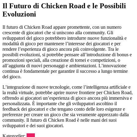
Il Futuro di Chicken Road e le Possibili
Evoluzioni
Il futuro di Chicken Road appare promettente, con un numero
crescente di giocatori che si uniscono alla community. Gli
sviluppatori del gioco potrebbero introdurre nuove funzionalità e
modalità di gioco per mantenere l’interesse dei giocatori e per
rendere l’esperienza di gioco ancora più coinvolgente. Tra le
possibili evoluzioni, si potrebbe pensare all’introduzione di bonus e
promozioni speciali, alla creazione di tornei e competizioni, o
all’aggiunta di nuovi personaggi e ambientazioni. L’innovazione
continua è fondamentale per garantire il successo a lungo termine
del gioco.
L’integrazione di nuove tecnologie, come l’intelligenza artificiale e
la realtà virtuale, potrebbe aprire nuove frontiere per Chicken Road,
offrendo ai giocatori un’esperienza di gioco ancora più immersiva e
personalizzata. È importante che gli sviluppatori ascoltino il
feedback dei giocatori e che tengano conto delle loro esigenze e
preferenze per creare un gioco che sia veramente apprezzato dalla
community. Il futuro di Chicken Road è nelle mani dei suoi
sviluppatori e dei suoi giocatori.
Kategoriler:
Post