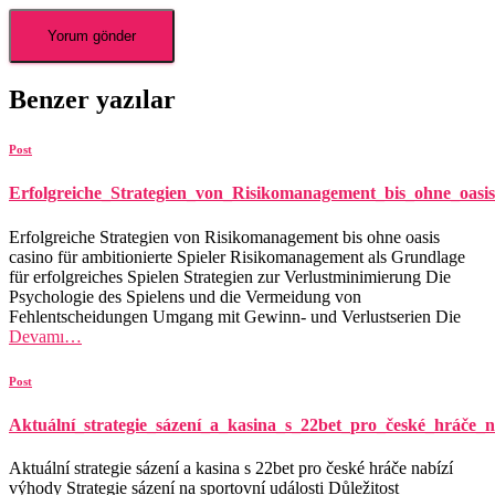
Benzer yazılar
Post
Erfolgreiche_Strategien_von_Risikomanagement_bis_ohne_oasis
Erfolgreiche Strategien von Risikomanagement bis ohne oasis
casino für ambitionierte Spieler Risikomanagement als Grundlage
für erfolgreiches Spielen Strategien zur Verlustminimierung Die
Psychologie des Spielens und die Vermeidung von
Fehlentscheidungen Umgang mit Gewinn- und Verlustserien Die
Devamı…
Post
Aktuální_strategie_sázení_a_kasina_s_22bet_pro_české_hráče_n
Aktuální strategie sázení a kasina s 22bet pro české hráče nabízí
výhody Strategie sázení na sportovní události Důležitost