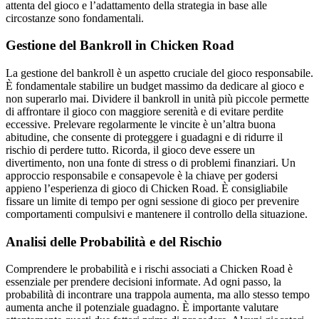
attenta del gioco e l’adattamento della strategia in base alle
circostanze sono fondamentali.
Gestione del Bankroll in Chicken Road
La gestione del bankroll è un aspetto cruciale del gioco responsabile.
È fondamentale stabilire un budget massimo da dedicare al gioco e
non superarlo mai. Dividere il bankroll in unità più piccole permette
di affrontare il gioco con maggiore serenità e di evitare perdite
eccessive. Prelevare regolarmente le vincite è un’altra buona
abitudine, che consente di proteggere i guadagni e di ridurre il
rischio di perdere tutto. Ricorda, il gioco deve essere un
divertimento, non una fonte di stress o di problemi finanziari. Un
approccio responsabile e consapevole è la chiave per godersi
appieno l’esperienza di gioco di Chicken Road. È consigliabile
fissare un limite di tempo per ogni sessione di gioco per prevenire
comportamenti compulsivi e mantenere il controllo della situazione.
Analisi delle Probabilità e del Rischio
Comprendere le probabilità e i rischi associati a Chicken Road è
essenziale per prendere decisioni informate. Ad ogni passo, la
probabilità di incontrare una trappola aumenta, ma allo stesso tempo
aumenta anche il potenziale guadagno. È importante valutare