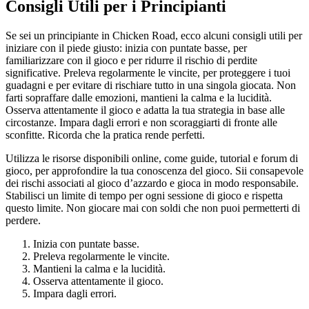
Consigli Utili per i Principianti
Se sei un principiante in Chicken Road, ecco alcuni consigli utili per
iniziare con il piede giusto: inizia con puntate basse, per
familiarizzare con il gioco e per ridurre il rischio di perdite
significative. Preleva regolarmente le vincite, per proteggere i tuoi
guadagni e per evitare di rischiare tutto in una singola giocata. Non
farti sopraffare dalle emozioni, mantieni la calma e la lucidità.
Osserva attentamente il gioco e adatta la tua strategia in base alle
circostanze. Impara dagli errori e non scoraggiarti di fronte alle
sconfitte. Ricorda che la pratica rende perfetti.
Utilizza le risorse disponibili online, come guide, tutorial e forum di
gioco, per approfondire la tua conoscenza del gioco. Sii consapevole
dei rischi associati al gioco d’azzardo e gioca in modo responsabile.
Stabilisci un limite di tempo per ogni sessione di gioco e rispetta
questo limite. Non giocare mai con soldi che non puoi permetterti di
perdere.
Inizia con puntate basse.
Preleva regolarmente le vincite.
Mantieni la calma e la lucidità.
Osserva attentamente il gioco.
Impara dagli errori.