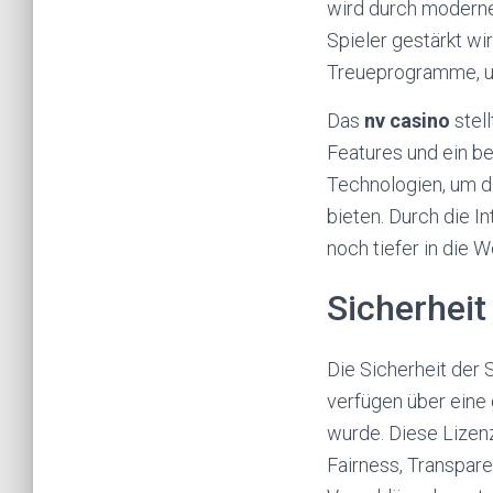
wird durch moderne
Spieler gestärkt wi
Treueprogramme, u
Das
nv casino
stell
Features und ein b
Technologien, um d
bieten. Durch die I
noch tiefer in die 
Sicherheit
Die Sicherheit der 
verfügen über eine 
wurde. Diese Lizenz
Fairness, Transpare