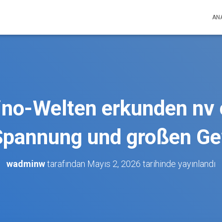
AN
sino-Welten erkunden nv 
Spannung und großen G
wadminw
tarafından
Mayıs 2, 2026
tarihinde yayınlandı