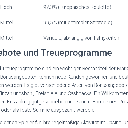
Hoch
97,3% (Europäisches Roulette)
Mittel
99,5% (mit optimaler Strategie)
Mittel
Variable, abhängig von Fähigkeiten
ebote und Treueprogramme
Treueprogramme sind ein wichtiger Bestandteil der Mark
it Bonusangeboten können neue Kunden gewonnen und be
n werden. Es gibt verschiedene Arten von Bonusangebote
inzahlungsboni, Freispiele und Cashbacks. Ein Willkomme
ten Einzahlung gutgeschrieben und kann in Form eines Pr
 oder als feste Summe ausgezahlt werden.
hnen Spieler für ihre regelmäßige Aktivität im Casino. J