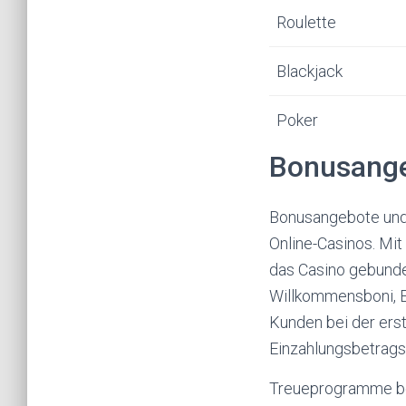
Roulette
Blackjack
Poker
Bonusang
Bonusangebote und 
Online-Casinos. M
das Casino gebunde
Willkommensboni, E
Kunden bei der ers
Einzahlungsbetrags
Treueprogramme belo