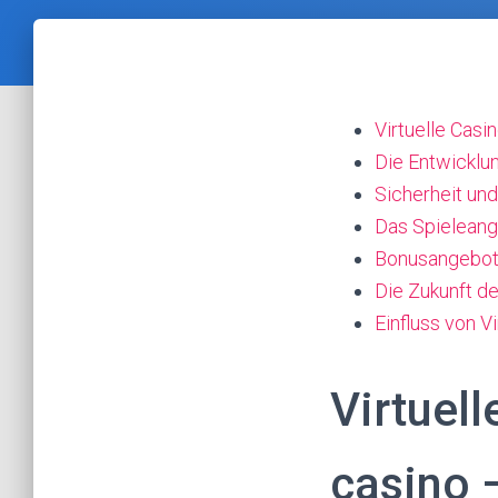
Virtuelle Cas
Die Entwicklu
Sicherheit und
Das Spieleang
Bonusangebot
Die Zukunft d
Einfluss von V
Virtuel
casino 