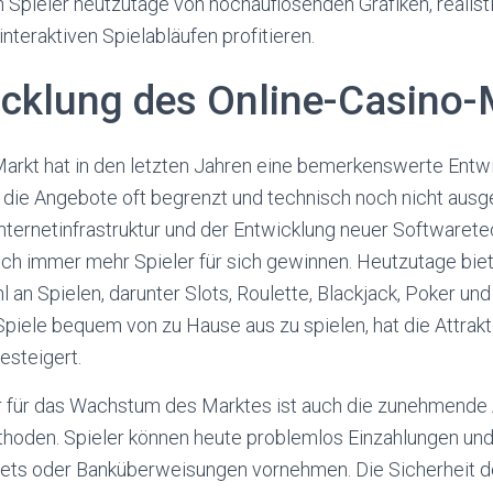
 Spieler heutzutage von hochauflösenden Grafiken, realis
nteraktiven Spielabläufen profitieren.
icklung des Online-Casino-
Markt hat in den letzten Jahren eine bemerkenswerte Entwi
die Angebote oft begrenzt und technisch noch nicht ausger
nternetinfrastruktur und der Entwicklung neuer Softwaret
ch immer mehr Spieler für sich gewinnen. Heutzutage biet
 an Spielen, darunter Slots, Roulette, Blackjack, Poker und
Spiele bequem von zu Hause aus zu spielen, hat die Attrakti
esteigert.
or für das Wachstum des Marktes ist auch die zunehmende
hoden. Spieler können heute problemlos Einzahlungen un
llets oder Banküberweisungen vornehmen. Die Sicherheit d