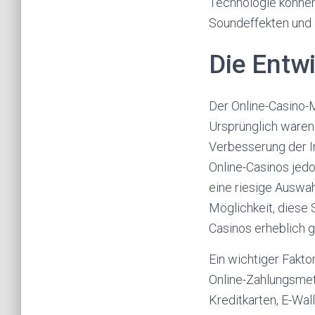
Technologie können
Soundeffekten und i
Die Entw
Der Online-Casino-
Ursprünglich waren 
Verbesserung der I
Online-Casinos jedo
eine riesige Auswahl
Möglichkeit, diese 
Casinos erheblich g
Ein wichtiger Fakt
Online-Zahlungsmet
Kreditkarten, E-Wa