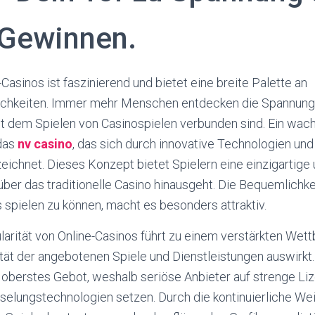
Gewinnen.
Casinos ist faszinierend und bietet eine breite Palette an
ichkeiten. Immer mehr Menschen entdecken die Spannung
it dem Spielen von Casinospielen verbunden sind. Ein wac
 das
nv casino
, das sich durch innovative Technologien und 
eichnet. Dieses Konzept bietet Spielern eine einzigartige
 über das traditionelle Casino hinausgeht. Die Bequemlichk
spielen zu können, macht es besonders attraktiv.
arität von Online-Casinos führt zu einem verstärkten Wett
lität der angebotenen Spiele und Dienstleistungen auswirkt.
i oberstes Gebot, weshalb seriöse Anbieter auf strenge Li
elungstechnologien setzen. Durch die kontinuierliche We