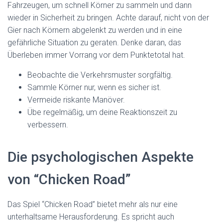
Fahrzeugen, um schnell Körner zu sammeln und dann
wieder in Sicherheit zu bringen. Achte darauf, nicht von der
Gier nach Körnern abgelenkt zu werden und in eine
gefährliche Situation zu geraten. Denke daran, das
Überleben immer Vorrang vor dem Punktetotal hat.
Beobachte die Verkehrsmuster sorgfältig.
Sammle Körner nur, wenn es sicher ist.
Vermeide riskante Manöver.
Übe regelmäßig, um deine Reaktionszeit zu
verbessern.
Die psychologischen Aspekte
von “Chicken Road”
Das Spiel “Chicken Road” bietet mehr als nur eine
unterhaltsame Herausforderung. Es spricht auch