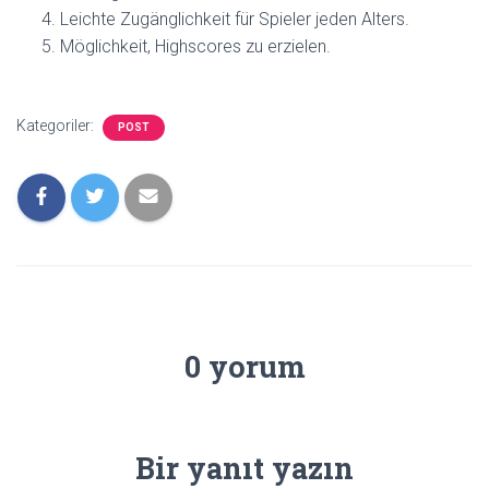
Leichte Zugänglichkeit für Spieler jeden Alters.
Möglichkeit, Highscores zu erzielen.
Kategoriler:
POST
0 yorum
Bir yanıt yazın