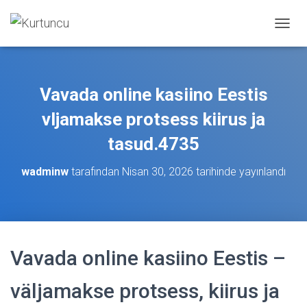
M
E
N
Ü
Y
Vavada online kasiino Eestis
Ü
A
vljamakse protsess kiirus ja
Ç
/
tasud.4735
K
A
wadminw
tarafından
Nisan 30, 2026
tarihinde yayınlandı
P
A
Vavada online kasiino Eestis –
väljamakse protsess, kiirus ja