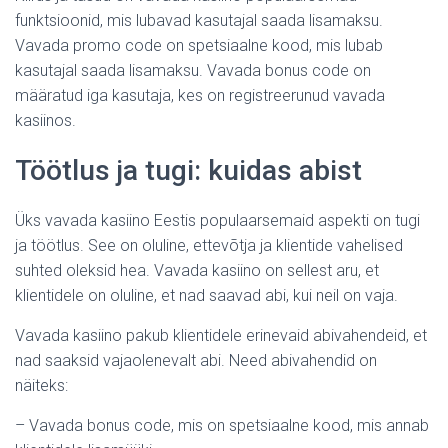
funktsioonid, mis lubavad kasutajal saada lisamaksu.
Vavada promo code on spetsiaalne kood, mis lubab
kasutajal saada lisamaksu. Vavada bonus code on
määratud iga kasutaja, kes on registreerunud vavada
kasiinos.
Töötlus ja tugi: kuidas abist
Üks vavada kasiino Eestis populaarsemaid aspekti on tugi
ja töötlus. See on oluline, ettevõtja ja klientide vahelised
suhted oleksid hea. Vavada kasiino on sellest aru, et
klientidele on oluline, et nad saavad abi, kui neil on vaja.
Vavada kasiino pakub klientidele erinevaid abivahendeid, et
nad saaksid vajaolenevalt abi. Need abivahendid on
näiteks:
– Vavada bonus code, mis on spetsiaalne kood, mis annab