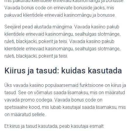
mis pakuvad klientidele erinevaid kasinomängu ja bonusse.
Vavada bonus code on erinevate bonuside jaoks, mis
pakuvad klientidele erinevaid kasinomängu ja bonusse.
Seejärel pead alustada mängima. Vavada kasiino pakub
klientidele erinevaid kasinomängu, sealhulgas slotmänge,
ruleti, blackjacki, pokerit ja teisi. Vavada kasiino pakub
klientidele erinevaid kasinomängu, sealhulgas slotmänge,
ruleti, blackjacki, pokerit ja teisi.
Kiirus ja tasud: kuidas kasutada
Üks vavada kasiino populaarsemaid funktsioone on kiirus ja
tasud. See on võimalus saada lisamaksu, mis on määratud
vavada promo codega. Vavada bonus code on
spetsiaalne kood, mis lubab kasutajal saada lisamaksu, mis
on määratud sellele.
Et kiirus ja tasud kasutada, peab kasutaja esmalt