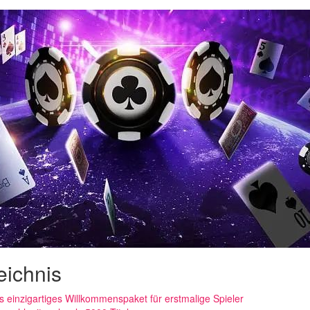
eichnis
 einzigartiges Willkommenspaket für erstmalige Spieler