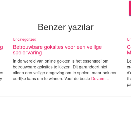
Benzer yazılar
Uncategorized
Un
ng
Betrouwbare goksites voor een veilige
C
spelervaring
M
,
In de wereld van online gokken is het essentieel om
Le
betrouwbare goksites te kiezen. Dit garandeert niet
cr
es
alleen een veilige omgeving om te spelen, maar ook een
d’
hy
eerlijke kans om te winnen. Voor de beste
Devamı…
il
pa