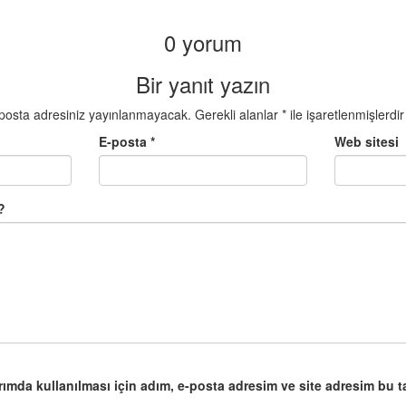
0 yorum
Bir yanıt yazın
posta adresiniz yayınlanmayacak.
Gerekli alanlar
*
ile işaretlenmişlerdir
E-posta
*
Web sitesi
?
ımda kullanılması için adım, e-posta adresim ve site adresim bu ta