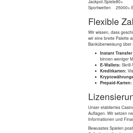
Jackpot-Spiele
80+
Sportwetten
25000+ 
Flexible Z
Wir wissen, dass geschü
wir eine breite Palette
Banküberweisung über d
Instant Transfe
binnen weniger M
E-Wallets:
Skrill
Kreditkarten:
Vis
Kryptowährung
Prepaid-Karten:
Lizensieru
Unser etabliertes Casino
Auflagen. Wir setzen ne
Informationen und Finan
Bewusstes Spielen positi