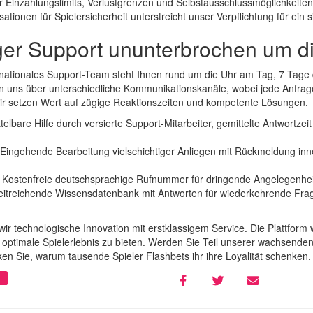
er Einzahlungslimits, Verlustgrenzen und Selbstausschlussmöglichkeiten
tionen für Spielersicherheit unterstreicht unser Verpflichtung für ein 
er Support ununterbrochen um d
rnationales Support-Team steht Ihnen rund um die Uhr am Tag, 7 Tag
en uns über unterschiedliche Kommunikationskanäle, wobei jede Anfrag
 Wir setzen Wert auf zügige Reaktionszeiten und kompetente Lösungen.
elbare Hilfe durch versierte Support-Mitarbeiter, gemittelte Antwortzei
Eingehende Bearbeitung vielschichtiger Anliegen mit Rückmeldung inn
Kostenfreie deutschsprachige Rufnummer für dringende Angelegenhe
itreichende Wissensdatenbank mit Antworten für wiederkehrende Fra
ir technologische Innovation mit erstklassigem Service. Die Plattform w
 optimale Spielerlebnis zu bieten. Werden Sie Teil unserer wachsende
n Sie, warum tausende Spieler Flashbets ihr ihre Loyalität schenken.
d