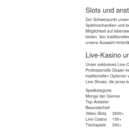
Slots und ans
Der Schwerpunkt unserer
Spielmechaniken und be
Möglichkeit auf lebensw
bieten. Von traditione
unsere Auswahl hinterl
Live-Kasino u
Unser exklusives Live-C
Professionelle Dealer 
traditionellen Optionen
Live-Shows, die jenes k
Spielkategorie
Menge der Games
Top-Anbieter
Besonderheit
Video-Slots
3500+
Live-Casino
150+
Tischspiele
200+