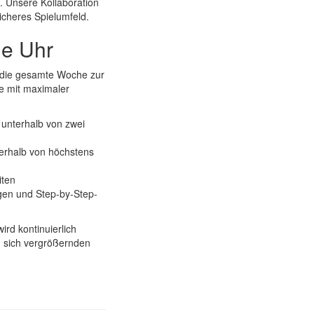
. Unsere Kollaboration
sicheres Spielumfeld.
ie Uhr
e die gesamte Woche zur
e mit maximaler
t unterhalb von zwei
erhalb von höchstens
iten
gen und Step-by-Step-
ird kontinuierlich
n sich vergrößernden