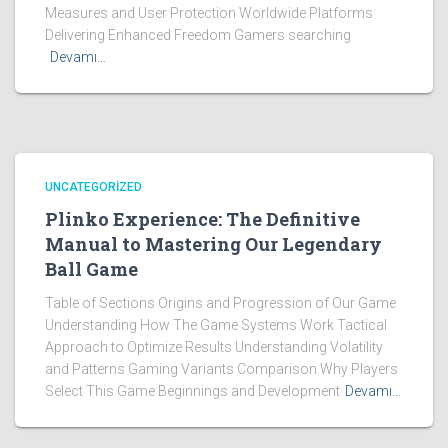
Measures and User Protection Worldwide Platforms
Delivering Enhanced Freedom Gamers searching
Devamı…
UNCATEGORIZED
Plinko Experience: The Definitive
Manual to Mastering Our Legendary
Ball Game
Table of Sections Origins and Progression of Our Game
Understanding How The Game Systems Work Tactical
Approach to Optimize Results Understanding Volatility
and Patterns Gaming Variants Comparison Why Players
Select This Game Beginnings and Development
Devamı…