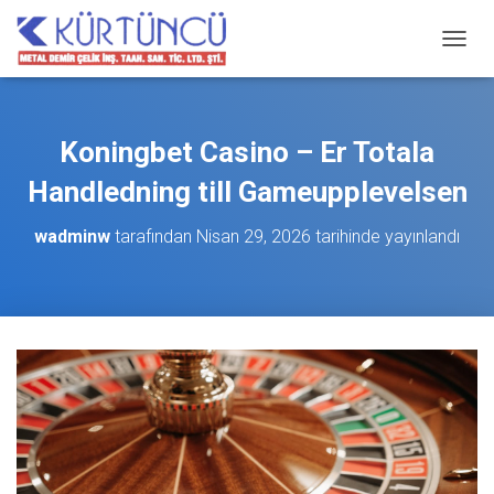
M
E
N
Ü
Y
Koningbet Casino – Er Totala
Ü
A
Handledning till Gameupplevelsen
Ç
/
wadminw
tarafından
Nisan 29, 2026
tarihinde yayınlandı
K
A
P
A