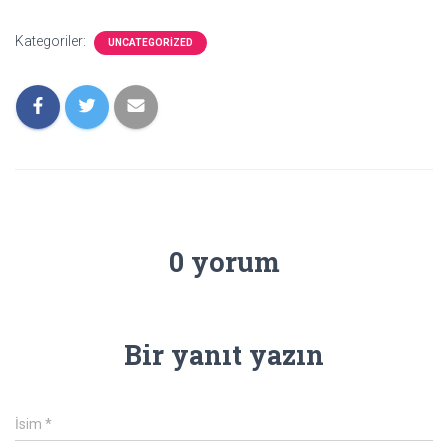
Kategoriler:
UNCATEGORIZED
0 yorum
Bir yanıt yazın
İsim
*