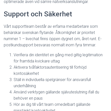
optimerade även vid sämre nätverksanslutningar.
Support och Säkerhet
Vårt supportteam består av erfarna medarbetare som
behärskar svenskan flytande. Åtkomlighet är prioritet
nummer 1 – livechat finns öppen dygnet om, året runt. E-
postkundsupport besvaras normalt inom fyra timmar.
Verifiera din identitet en gång med giltig legitimation
för framtida kvickare uttag
Aktivera tvåfaktorsautentisering till förhöjd
kontosäkerhet
Ställ in individuella spelgränser för ansvarsfull
underhållning
Använd verktygen gällande självuteslutning ifall du
behöver en paus
Hör av dig till vårt team omedelbart gällande
misstänkt kontoaktivitet