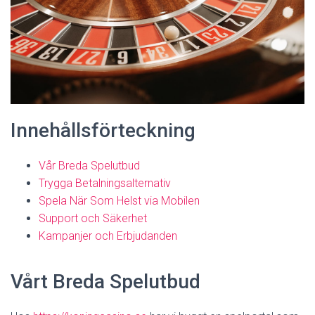
Innehållsförteckning
Vår Breda Spelutbud
Trygga Betalningsalternativ
Spela När Som Helst via Mobilen
Support och Säkerhet
Kampanjer och Erbjudanden
Vårt Breda Spelutbud