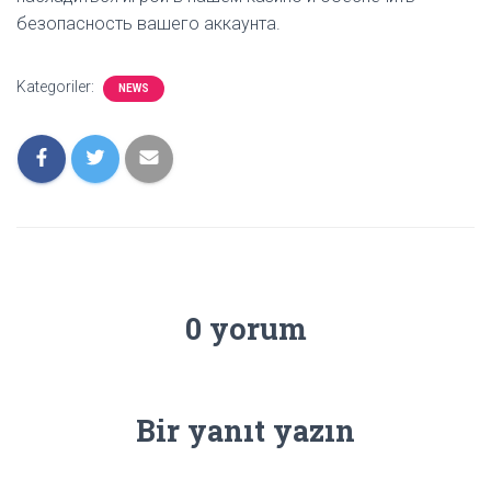
безопасность вашего аккаунта.
Kategoriler:
NEWS
0 yorum
Bir yanıt yazın