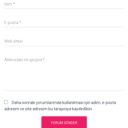
İsim
*
E-posta
*
Web sitesi
Aklınızdan ne geçiyor?
Daha sonraki yorumlarımda kullanılması için adım, e-posta
adresim ve site adresim bu tarayıcıya kaydedilsin.