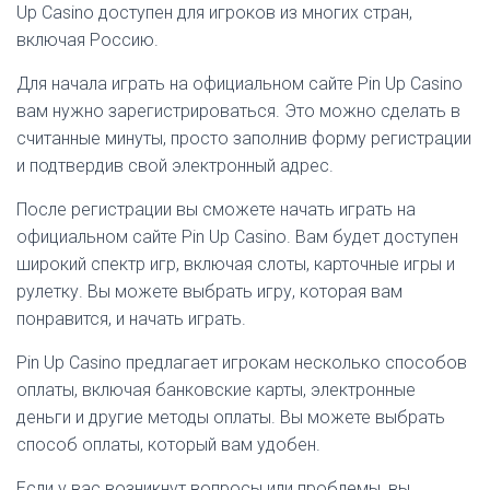
Up Casino доступен для игроков из многих стран,
включая Россию.
Для начала играть на официальном сайте Pin Up Casino
вам нужно зарегистрироваться. Это можно сделать в
считанные минуты, просто заполнив форму регистрации
и подтвердив свой электронный адрес.
После регистрации вы сможете начать играть на
официальном сайте Pin Up Casino. Вам будет доступен
широкий спектр игр, включая слоты, карточные игры и
рулетку. Вы можете выбрать игру, которая вам
понравится, и начать играть.
Pin Up Casino предлагает игрокам несколько способов
оплаты, включая банковские карты, электронные
деньги и другие методы оплаты. Вы можете выбрать
способ оплаты, который вам удобен.
Если у вас возникнут вопросы или проблемы, вы