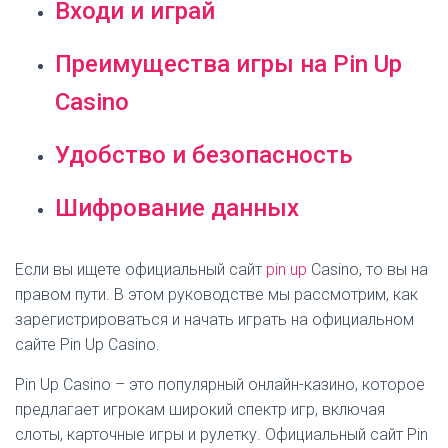
Входи и играй
Преимущества игры на Pin Up
Casino
Удобство и безопасность
Шифрование данных
Если вы ищете официальный сайт
pin up
Casino, то вы на
правом пути. В этом руководстве мы рассмотрим, как
зарегистрироваться и начать играть на официальном
сайте Pin Up Casino.
Pin Up Casino – это популярный онлайн-казино, которое
предлагает игрокам широкий спектр игр, включая
слоты, карточные игры и рулетку. Официальный сайт Pin