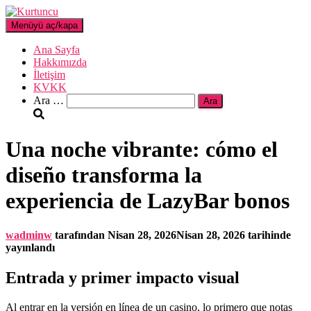
Menüyü aç/kapa
Ana Sayfa
Hakkımızda
İletişim
KVKK
Arama:
Ara …
Una noche vibrante: cómo el
diseño transforma la
experiencia de LazyBar bonos
wadminw
tarafından
Nisan 28, 2026
Nisan 28, 2026
tarihinde
yayınlandı
Entrada y primer impacto visual
Al entrar en la versión en línea de un casino, lo primero que notas