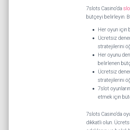
7slots Casino’da
slo
bütçeyi belirleyin. 
Her oyun için be
Ücretsiz denem
stratejilerini
Her oyunu den
belirlenen büt
Ücretsiz denem
stratejilerini
7slot oyunların
etmek için büt
7slots Casino’da oy
dikkatli olun. Ücret