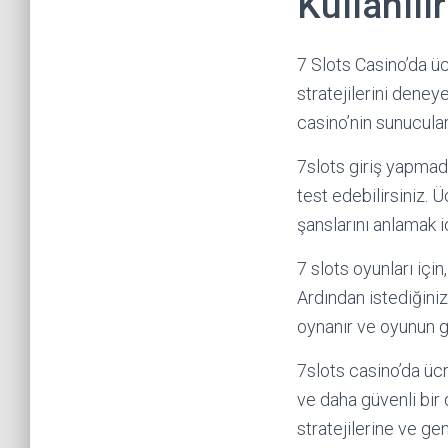
Kullanılı
7 Slots Casino’da ü
stratejilerini deney
casino’nin sunucular
7slots giriş yapmada
test edebilirsiniz.
şanslarını anlamak iç
7 slots oyunları içi
Ardından istediğiniz
oynanır ve oyunun g
7slots casino’da ücr
ve daha güvenli bir
stratejilerine ve ge