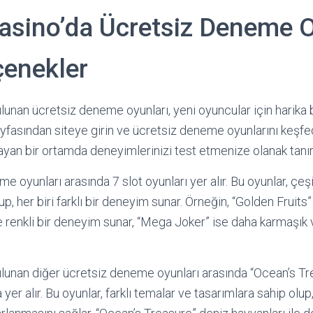
Casino’da Ücretsiz Deneme O
çenekler
lunan ücretsiz deneme oyunları, yeni oyuncular için harika bi
sayfasından siteye girin ve ücretsiz deneme oyunlarını keşfed
yan bir ortamda deneyimlerinizi test etmenize olanak tanır
me oyunları arasında 7 slot oyunları yer alır. Bu oyunlar, çeşi
up, her biri farklı bir deneyim sunar. Örneğin, “Golden Fruit
 renkli bir deneyim sunar, “Mega Joker” ise daha karmaşık v
ulunan diğer ücretsiz deneme oyunları arasında “Ocean’s Tr
er alır. Bu oyunlar, farklı temalar ve tasarımlara sahip olup,