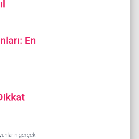
ıl
ları: En
Dikkat
oyunların gerçek