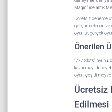
deneyimlerden yarar
Magic” ise antik Mı
Ücretsiz deneme oyun
geliştirmelerine ve 
oyunlar, gerçek oyun
Önerilen 
“777 Slots” oyunu, 
kazanmayı deneyebili
oyun, çeşitli meyve 
Ücretsiz
Edilmesi