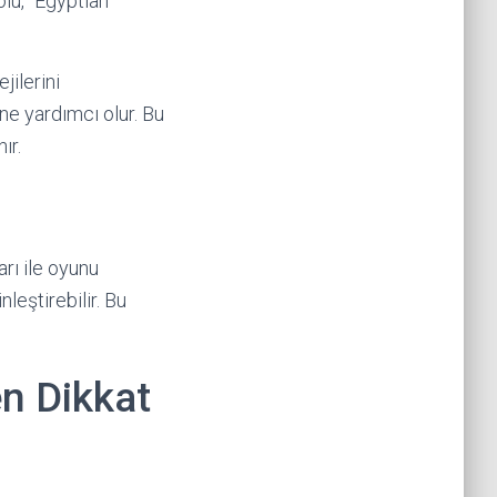
lu, “Egyptian
jilerini
ne yardımcı olur. Bu
ır.
rı ile oyunu
leştirebilir. Bu
n Dikkat