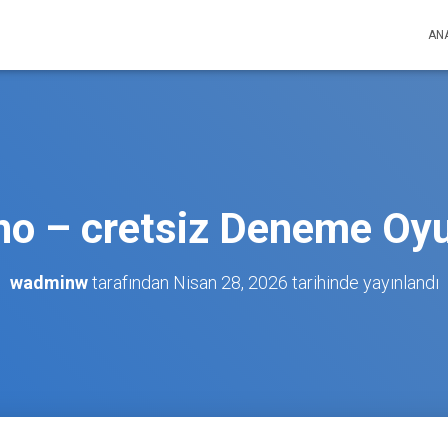
AN
no – cretsiz Deneme Oyu
wadminw
tarafından
Nisan 28, 2026
tarihinde yayınlandı