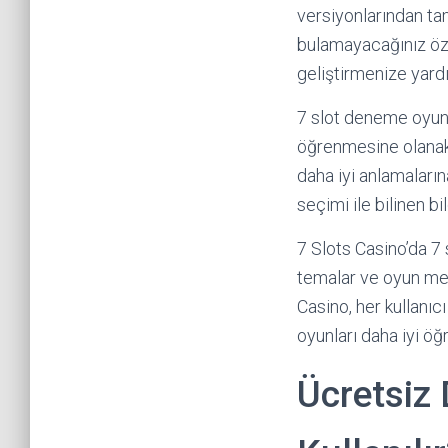
versiyonlarından ta
bulamayacağınız özel
geliştirmenize yardı
7 slot deneme oyunlar
öğrenmesine olanak 
daha iyi anlamaların
seçimi ile bilinen bi
7 Slots Casino’da 7 
temalar ve oyun mek
Casino, her kullanı
oyunları daha iyi öğ
Ücretsiz