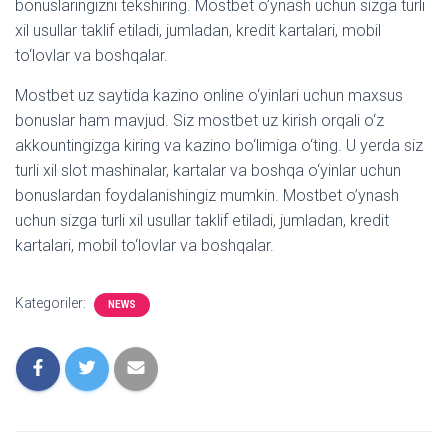
bonuslaringizni tekshiring. Mostbet o’ynash uchun sizga turli
xil usullar taklif etiladi, jumladan, kredit kartalari, mobil
to‘lovlar va boshqalar.
Mostbet uz saytida kazino online o‘yinlari uchun maxsus
bonuslar ham mavjud. Siz mostbet uz kirish orqali o‘z
akkountingizga kiring va kazino bo‘limiga o‘ting. U yerda siz
turli xil slot mashinalar, kartalar va boshqa o‘yinlar uchun
bonuslardan foydalanishingiz mumkin. Mostbet o’ynash
uchun sizga turli xil usullar taklif etiladi, jumladan, kredit
kartalari, mobil to‘lovlar va boshqalar.
Kategoriler:
NEWS