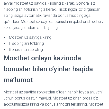
avval mostbet uz saytiga kirishingiz kerak. So’ngra, siz
hisobingizni to’ldirishingiz kerak. Hisobingizni to’ldirgandan
so’ng, sizga avtomatik ravishda bonus hisobingizga
qo’shiladi. Mostbet uz saytida bonuslarni qabul qilish uchun,
siz quyidagi qadamlarni bajaring:
Mostbet uz saytiga kiring
Hisobingizni to’ldiring
Bonusni tanlab oling
Mostbet onlayn kazinoda
bonuslar bilan o‘yinlar haqida
ma’lumot
Mostbet uz saytida ro‘yxatdan o‘tgan har bir foydalanuvchi
uchun bonus dasturi mavjud. Mostbet uz kirish orqali o‘z
akkountingizga kiring va bonuslaringizni tekshiring. Mostbet