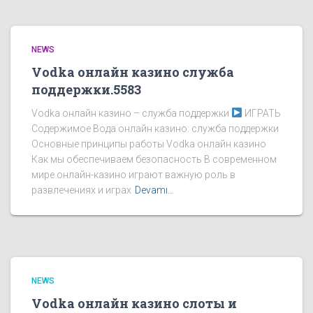
NEWS
Vodka онлайн казино служба
поддержки.5583
Vodka онлайн казино – служба поддержки
ИГРАТЬ
Содержимое Вода онлайн казино: служба поддержки
Основные принципы работы Vodka онлайн казино
Как мы обеспечиваем безопасность В современном
мире онлайн-казино играют важную роль в
развлечениях и играх
Devamı…
NEWS
Vodka онлайн казино слоты и