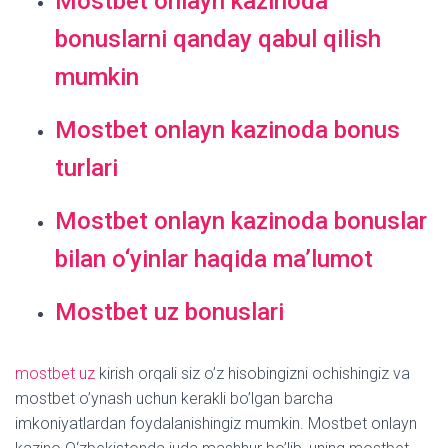
Mostbet onlayn kazinoda
bonuslarni qanday qabul qilish
mumkin
Mostbet onlayn kazinoda bonus
turlari
Mostbet onlayn kazinoda bonuslar
bilan o‘yinlar haqida ma’lumot
Mostbet uz bonuslari
mostbet uz
kirish orqali siz o’z hisobingizni ochishingiz va
mostbet o’ynash uchun kerakli bo’lgan barcha
imkoniyatlardan foydalanishingiz mumkin. Mostbet onlayn