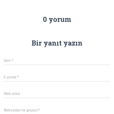
0 yorum
Bir yanıt yazın
İsim
*
E-posta
*
Web sitesi
Aklınızdan ne geçiyor?