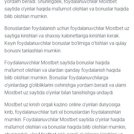
yordam beradi. Shuningdek, foydalanuvchilar Mostbet
saytida o’yinlar haqida ma’lumot olishlari va bonuslar haqida
bilib olishlari mumkin.
Bonuslardan foydalanish uchun foydalanuvchilar Mostbet uz
saytiga kirishlari va shaxsiy kabinetlariga kirishlari kerak.
Keyin foydalanuvchilar bonuslar bo’limiga o’tishlari va qulay
bonusni tanlashlari mumkin.
Foydalanuvchilar Mostbet saytida bonuslar haqida
ma’lumot olishlari va ulardan qanday foydalanish haqida
bilib olishlari mumkin. Bonuslar foydalanuvchilarga
o’yinlardagi g’olibliklarini oshirishga yordam beradi va ularni
Mostbet uz saytida o’yinlar bilan tanishishga undaydi.
Mostbet uz kirish orqali kazino online o’yinlari dunyosiga
kirib, foydalanuvchilar turli xil bonuslardan foydalanishlari
mumkin. Foydalanuvchilar Mostbet saytida o’yinlar haqida
ma’lumot olishlari va bonuslar haqida bilib olishlari mumkin,