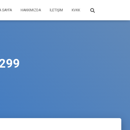
A SAYFA
HAKKIMIZDA
İLETIŞIM
KVKK
2299