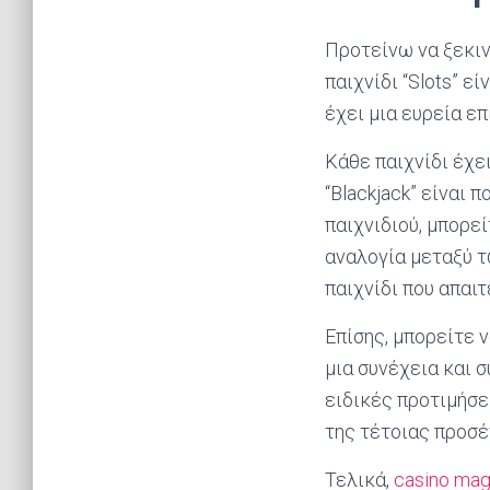
Προτείνω να ξεκινή
παιχνίδι “Slots” ε
έχει μια ευρεία ε
Κάθε παιχνίδι έχει
“Blackjack” είναι 
παιχνιδιού, μπορεί
αναλογία μεταξύ τω
παιχνίδι που απαιτ
Επίσης, μπορείτε ν
μια συνέχεια και σ
ειδικές προτιμήσει
της τέτοιας προσέ
Τελικά,
casino mag