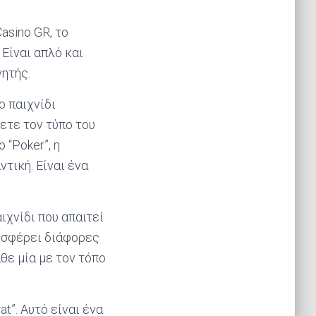
asino GR, το
 Είναι απλό και
ητής.
ο παιχνίδι
σετε τον τύπο του
 “Poker”, η
ντική. Είναι ένα
αιχνίδι που απαιτεί
ροσφέρει διάφορες
άθε μία με τον τόπο
t”. Αυτό είναι ένα