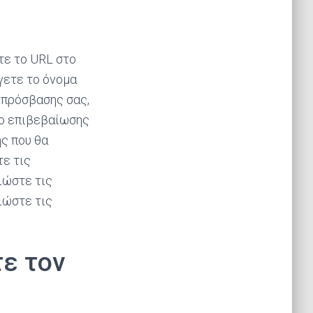
τε το URL στο
άγετε το όνομα
 πρόσβασης σας,
ίο επιβεβαίωσης
ς που θα
ε τις
ιώστε τις
ιώστε τις
τε τον