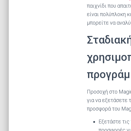
παιχνίδι που απαιτ
είναι πολύπλοκη κα
μπορείτε να αναλύσ
Σταδιακή
χρησιμο
προγράμ
Προσοχή στο Magiu
για να εξετάσετε 
προσφορά του Magi
Εξετάστε τις
προσφορές γι