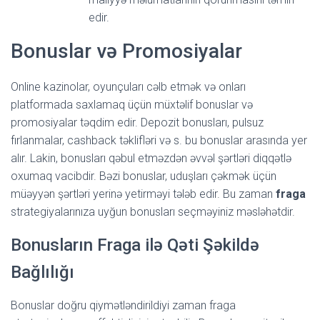
edir.
Bonuslar və Promosiyalar
Online kazinolar, oyunçuları cəlb etmək və onları
platformada saxlamaq üçün müxtəlif bonuslar və
promosiyalar təqdim edir. Depozit bonusları, pulsuz
fırlanmalar, cashback təklifləri və s. bu bonuslar arasında yer
alır. Lakin, bonusları qəbul etməzdən əvvəl şərtləri diqqətlə
oxumaq vacibdir. Bəzi bonuslar, uduşları çəkmək üçün
müəyyən şərtləri yerinə yetirməyi tələb edir. Bu zaman
fraga
strategiyalarınıza uyğun bonusları seçməyiniz məsləhətdir.
Bonusların Fraga ilə Qəti Şəkildə
Bağlılığı
Bonuslar doğru qiymətləndirildiyi zaman fraga