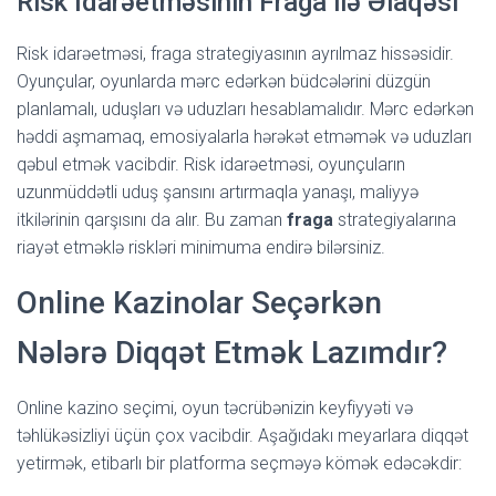
Risk İdarəetməsinin Fraga ilə Əlaqəsi
Risk idarəetməsi, fraga strategiyasının ayrılmaz hissəsidir.
Oyunçular, oyunlarda mərc edərkən büdcələrini düzgün
planlamalı, uduşları və uduzları hesablamalıdır. Mərc edərkən
həddi aşmamaq, emosiyalarla hərəkət etməmək və uduzları
qəbul etmək vacibdir. Risk idarəetməsi, oyunçuların
uzunmüddətli uduş şansını artırmaqla yanaşı, maliyyə
itkilərinin qarşısını da alır. Bu zaman
fraga
strategiyalarına
riayət etməklə riskləri minimuma endirə bilərsiniz.
Online Kazinolar Seçərkən
Nələrə Diqqət Etmək Lazımdır?
Online kazino seçimi, oyun təcrübənizin keyfiyyəti və
təhlükəsizliyi üçün çox vacibdir. Aşağıdakı meyarlara diqqət
yetirmək, etibarlı bir platforma seçməyə kömək edəcəkdir: