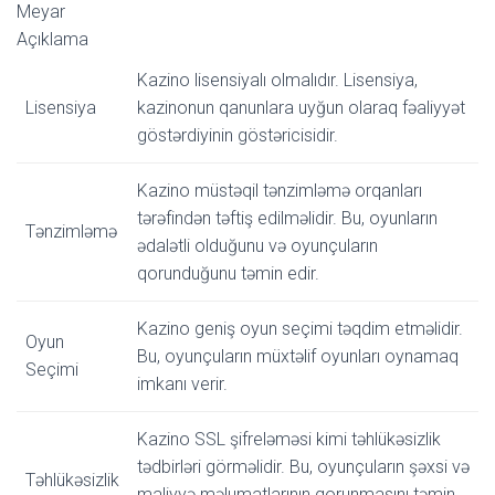
Meyar
Açıklama
Kazino lisensiyalı olmalıdır. Lisensiya,
Lisensiya
kazinonun qanunlara uyğun olaraq fəaliyyət
göstərdiyinin göstəricisidir.
Kazino müstəqil tənzimləmə orqanları
tərəfindən təftiş edilməlidir. Bu, oyunların
Tənzimləmə
ədalətli olduğunu və oyunçuların
qorunduğunu təmin edir.
Kazino geniş oyun seçimi təqdim etməlidir.
Oyun
Bu, oyunçuların müxtəlif oyunları oynamaq
Seçimi
imkanı verir.
Kazino SSL şifreləməsi kimi təhlükəsizlik
tədbirləri görməlidir. Bu, oyunçuların şəxsi və
Təhlükəsizlik
maliyyə məlumatlarının qorunmasını təmin