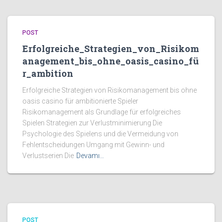
POST
Erfolgreiche_Strategien_von_Risikom
anagement_bis_ohne_oasis_casino_fü
r_ambition
Erfolgreiche Strategien von Risikomanagement bis ohne
oasis casino für ambitionierte Spieler
Risikomanagement als Grundlage für erfolgreiches
Spielen Strategien zur Verlustminimierung Die
Psychologie des Spielens und die Vermeidung von
Fehlentscheidungen Umgang mit Gewinn- und
Verlustserien Die
Devamı…
POST