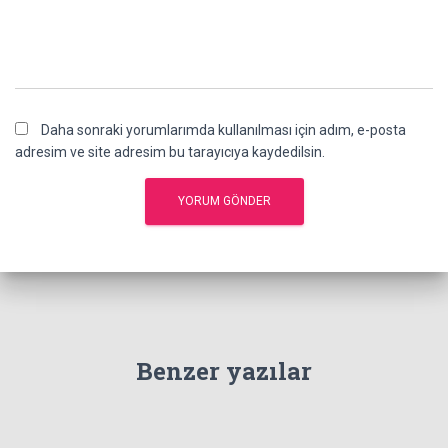
Daha sonraki yorumlarımda kullanılması için adım, e-posta
adresim ve site adresim bu tarayıcıya kaydedilsin.
Benzer yazılar