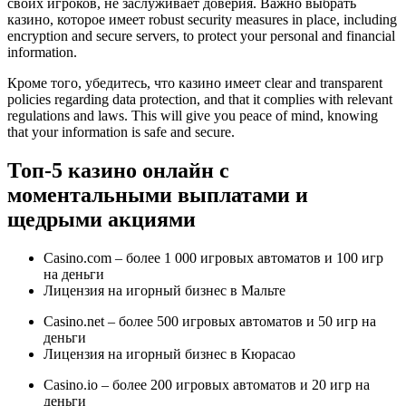
своих игроков, не заслуживает доверия. Важно выбрать
казино, которое имеет robust security measures in place, including
encryption and secure servers, to protect your personal and financial
information.
Кроме того, убедитесь, что казино имеет clear and transparent
policies regarding data protection, and that it complies with relevant
regulations and laws. This will give you peace of mind, knowing
that your information is safe and secure.
Топ-5 казино онлайн с
моментальными выплатами и
щедрыми акциями
Casino.com – более 1 000 игровых автоматов и 100 игр
на деньги
Лицензия на игорный бизнес в Мальте
Casino.net – более 500 игровых автоматов и 50 игр на
деньги
Лицензия на игорный бизнес в Кюрасао
Casino.io – более 200 игровых автоматов и 20 игр на
деньги