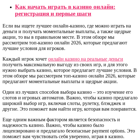
Как начать играть в казино онлайн:
регистрация и первые шаги
Если вы ищете лучшее онлайн-казино, где можно играть на
деньги и получать моментальные выплаты, а также щедрые
акции, то вы в правильном месте. В этом обзоре мы
рассмотрим топ-казино онлайн 2026, которые предлагают
лучшие условия для игроков.
Каждый игрок хочет
онлайн казино на реальные деньги
получить максимальную выгоду из своих игр, и для этого
нужно выбрать казино, которое предлагает лучшие условия. В
этом обзоре мы рассмотрим топ-казино онлайн 2026, которые
предлагают моментальные выплаты и щедрые акции.
Один из лучших способов выбора казино – это изучение его
слотов и игровых автоматов. Важно, чтобы казино предлагало
широкий выбор игр, включая слоты, рулетку, блэкджек и
другие. Это поможет вам найти игру, которая вам понравится.
Еще одним важным фактором является безопасность и
надежность казино. Важно, чтобы казино было
лицензировано и предлагало безопасные payment options. Это
поможет вам чувствовать себя уверенно, играя в казино.