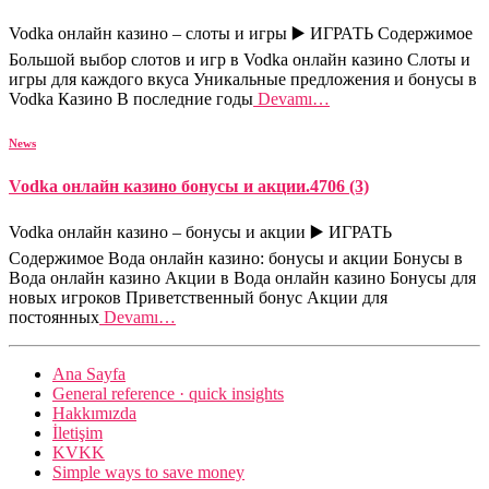
Vodka онлайн казино – слоты и игры ▶️ ИГРАТЬ Содержимое
Большой выбор слотов и игр в Vodka онлайн казино Слоты и
игры для каждого вкуса Уникальные предложения и бонусы в
Vodka Казино В последние годы
Devamı…
News
Vodka онлайн казино бонусы и акции.4706 (3)
Vodka онлайн казино – бонусы и акции ▶️ ИГРАТЬ
Содержимое Вода онлайн казино: бонусы и акции Бонусы в
Вода онлайн казино Акции в Вода онлайн казино Бонусы для
новых игроков Приветственный бонус Акции для
постоянных
Devamı…
Ana Sayfa
General reference · quick insights
Hakkımızda
İletişim
KVKK
Simple ways to save money