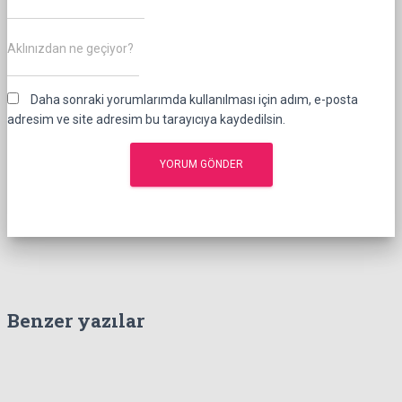
Aklınızdan ne geçiyor?
Daha sonraki yorumlarımda kullanılması için adım, e-posta
adresim ve site adresim bu tarayıcıya kaydedilsin.
Benzer yazılar