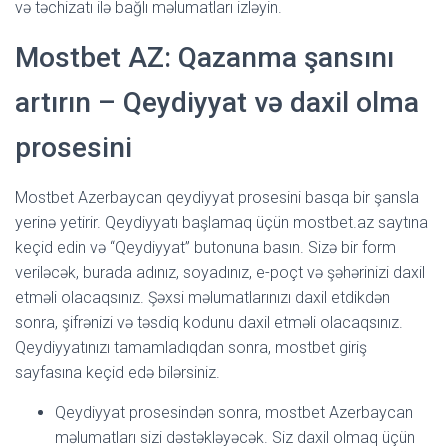
və təchizatı ilə bağlı məlumatları izləyin.
Mostbet AZ: Qazanma şansını
artırın – Qeydiyyat və daxil olma
prosesini
Mostbet Azerbaycan qeydiyyat prosesini basqa bir şansla
yerinə yetirir. Qeydiyyatı başlamaq üçün mostbet.az saytına
keçid edin və “Qeydiyyat” butonuna basın. Sizə bir form
veriləcək, burada adınız, soyadınız, e-poçt və şəhərinizi daxil
etməli olacaqsınız. Şəxsi məlumatlarınızı daxil etdikdən
sonra, şifrənizi və təsdiq kodunu daxil etməli olacaqsınız.
Qeydiyyatınızı tamamladıqdan sonra, mostbet giriş
sayfasına keçid edə bilərsiniz.
Qeydiyyat prosesindən sonra, mostbet Azerbaycan
məlumatları sizi dəstəkləyəcək. Siz daxil olmaq üçün