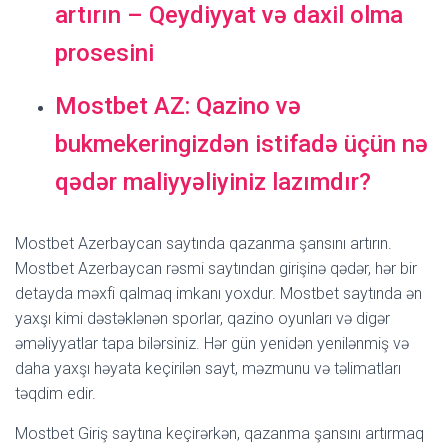
artırın – Qeydiyyat və daxil olma
prosesini
Mostbet AZ: Qazino və
bukmekeringizdən istifadə üçün nə
qədər maliyyəliyiniz lazımdır?
Mostbet Azerbaycan saytında qazanma şansını artırın.
Mostbet Azerbaycan rəsmi saytından girişinə qədər, hər bir
detayda məxfi qalmaq imkanı yoxdur. Mostbet saytında ən
yaxşı kimi dəstəklənən sporlar, qazino oyunları və digər
əməliyyatlar tapa bilərsiniz. Hər gün yenidən yenilənmiş və
daha yaxşı həyata keçirilən sayt, məzmunu və təlimatları
təqdim edir.
Mostbet Giriş saytına keçirərkən, qazanma şansını artırmaq