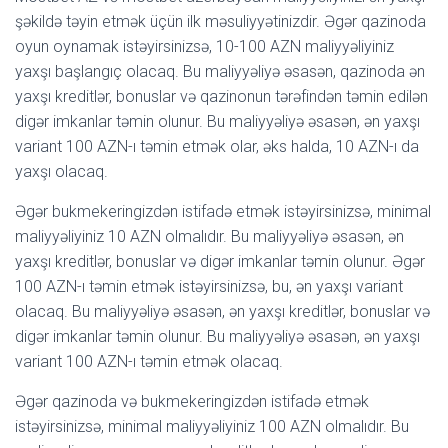
şəkildə təyin etmək üçün ilk məsuliyyətinizdir. Əgər qazinoda
oyun oynamak istəyirsinizsə, 10-100 AZN maliyyəliyiniz
yaxşı başlangıç olacaq. Bu maliyyəliyə əsasən, qazinoda ən
yaxşı kreditlər, bonuslar və qazinonun tərəfindən təmin edilən
digər imkanlar təmin olunur. Bu maliyyəliyə əsasən, ən yaxşı
variant 100 AZN-ı təmin etmək olar, əks halda, 10 AZN-ı da
yaxşı olacaq.
Əgər bukmekeringizdən istifadə etmək istəyirsinizsə, minimal
maliyyəliyiniz 10 AZN olmalıdır. Bu maliyyəliyə əsasən, ən
yaxşı kreditlər, bonuslar və digər imkanlar təmin olunur. Əgər
100 AZN-ı təmin etmək istəyirsinizsə, bu, ən yaxşı variant
olacaq. Bu maliyyəliyə əsasən, ən yaxşı kreditlər, bonuslar və
digər imkanlar təmin olunur. Bu maliyyəliyə əsasən, ən yaxşı
variant 100 AZN-ı təmin etmək olacaq.
Əgər qazinoda və bukmekeringizdən istifadə etmək
istəyirsinizsə, minimal maliyyəliyiniz 100 AZN olmalıdır. Bu