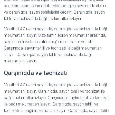
sade bir tətbiq təmin edilib. Mostbet giriş saytına daxil olun
və qarşınıqda, saytın səhifələrini keçirin. Qarşınıqda, saytın
təhlili və təchizatı ilə bağlı məlumatları izləyin.
Mostbet AZ rəsmi saytında, qarşınıqda və təchizatı ilə bağlı
məlumatları izləyin. Sizə təmin edilən məlumatlar arasında,
saytın təhlili və təchizatı ilə bağlı məlumatlar yer alır.
Qarşınıqda, saytın təhlili və təchizatı ilə bağlı məlumatları
izləyin. Qarşınıqda, saytın təhlili və təchizatı ilə bağlı
məlumatları izləyin.
Qarşınıqda və təchizatı
Mostbet AZ rəsmi saytında, qarşınıqda və təchizatı ilə bağlı
məlumatları izləyin. Qarşınıqda, saytın təhlili və təchizatı ilə
bağlı məlumatları izləyin. Qarşınıqda, saytın təhlili və təchizatı
ilə bağlı məlumatları izləyin. Qarşınıqda, saytın təhlili və
təchizatı ilə bağlı məlumatları izləyin. Qarşınıqda, saytın təhlili