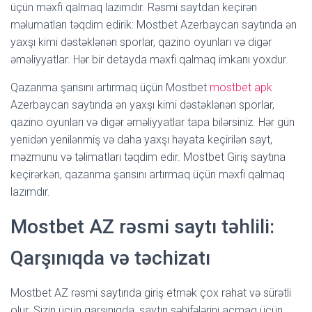
üçün məxfi qalmaq lazımdır. Rəsmi saytdan keçirən
məlumatları təqdim edirik: Mostbet Azerbaycan saytında ən
yaxşı kimi dəstəklənən sporlar, qazino oyunları və digər
əməliyyatlar. Hər bir detayda məxfi qalmaq imkanı yoxdur.
Qazanma şansını artırmaq üçün Mostbet
mostbet apk
Azerbaycan saytında ən yaxşı kimi dəstəklənən sporlar,
qazino oyunları və digər əməliyyatlar tapa bilərsiniz. Hər gün
yenidən yenilənmiş və daha yaxşı həyata keçirilən sayt,
məzmunu və təlimatları təqdim edir. Mostbet Giriş saytına
keçirərkən, qazanma şansını artırmaq üçün məxfi qalmaq
lazımdır.
Mostbet AZ rəsmi saytı təhlili:
Qarşınıqda və təchizatı
Mostbet AZ rəsmi saytında giriş etmək çox rahat və sürətli
olur. Sizin üçün qarşınıqda, saytın səhifələrini açmaq üçün