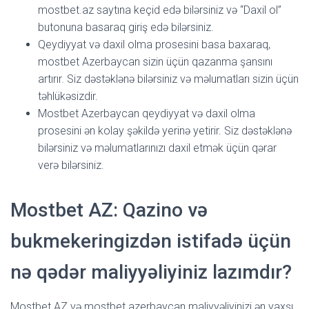
mostbet.az saytına keçid edə bilərsiniz və “Daxil ol”
butonuna basaraq giriş edə bilərsiniz.
Qeydiyyat və daxil olma prosesini basa baxaraq,
mostbet Azerbaycan sizin üçün qazanma şansını
artırır. Siz dəstəklənə bilərsiniz və məlumatları sizin üçün
təhlükəsizdir.
Mostbet Azerbaycan qeydiyyat və daxil olma
prosesini ən kolay şəkildə yerinə yetirir. Siz dəstəklənə
bilərsiniz və məlumatlarınızı daxil etmək üçün qərar
verə bilərsiniz.
Mostbet AZ: Qazino və
bukmekeringizdən istifadə üçün
nə qədər maliyyəliyiniz lazımdır?
Mostbet AZ və mostbet azerbaycan maliyyəliyinizi ən yaxşı