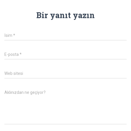
Bir yanıt yazın
İsim
*
E-posta
*
Web sitesi
Aklınızdan ne geçiyor?