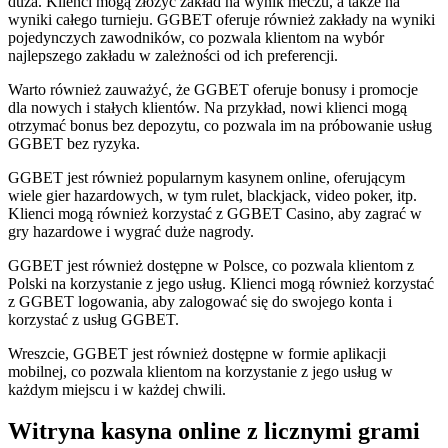
duża. Klienci mogą złożyć zakład na wynik meczu, a także na
wyniki całego turnieju. GGBET oferuje również zakłady na wyniki
pojedynczych zawodników, co pozwala klientom na wybór
najlepszego zakładu w zależności od ich preferencji.
Warto również zauważyć, że GGBET oferuje bonusy i promocje
dla nowych i stałych klientów. Na przykład, nowi klienci mogą
otrzymać bonus bez depozytu, co pozwala im na próbowanie usług
GGBET bez ryzyka.
GGBET jest również popularnym kasynem online, oferującym
wiele gier hazardowych, w tym rulet, blackjack, video poker, itp.
Klienci mogą również korzystać z GGBET Casino, aby zagrać w
gry hazardowe i wygrać duże nagrody.
GGBET jest również dostępne w Polsce, co pozwala klientom z
Polski na korzystanie z jego usług. Klienci mogą również korzystać
z GGBET logowania, aby zalogować się do swojego konta i
korzystać z usług GGBET.
Wreszcie, GGBET jest również dostępne w formie aplikacji
mobilnej, co pozwala klientom na korzystanie z jego usług w
każdym miejscu i w każdej chwili.
Witryna kasyna online z licznymi grami