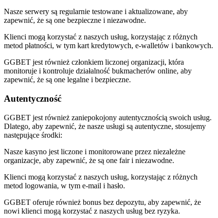
Nasze serwery są regularnie testowane i aktualizowane, aby
zapewnić, że są one bezpieczne i niezawodne.
Klienci mogą korzystać z naszych usług, korzystając z różnych
metod płatności, w tym kart kredytowych, e-walletów i bankowych.
GGBET jest również członkiem liczonej organizacji, która
monitoruje i kontroluje działalność bukmacherów online, aby
zapewnić, że są one legalne i bezpieczne.
Autentyczność
GGBET jest również zaniepokojony autentycznością swoich usług.
Dlatego, aby zapewnić, że nasze usługi są autentyczne, stosujemy
następujące środki:
Nasze kasyno jest liczone i monitorowane przez niezależne
organizacje, aby zapewnić, że są one fair i niezawodne.
Klienci mogą korzystać z naszych usług, korzystając z różnych
metod logowania, w tym e-mail i hasło.
GGBET oferuje również bonus bez depozytu, aby zapewnić, że
nowi klienci mogą korzystać z naszych usług bez ryzyka.