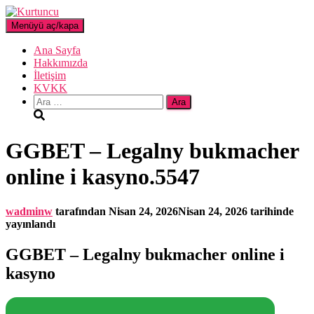
Menüyü aç/kapa
Ana Sayfa
Hakkımızda
İletişim
KVKK
Arama:
GGBET – Legalny bukmacher
online i kasyno.5547
wadminw
tarafından
Nisan 24, 2026
Nisan 24, 2026
tarihinde
yayınlandı
GGBET – Legalny bukmacher online i
kasyno