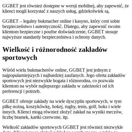
GGBET jest również dostępne w wersji mobilnej, aby zapewnić, że
klienci mogli korzystać z naszych usług, gdziekolwiek są.
GGBET – legalny bukmacher online i kasyno, który ceni sobie
bezpieczeństwo i autentyczność. Dlatego, aby zapewnić swoim
klientom bezpieczne i poufne doświadczenie, GGBET stosuje
najwyższe standardy bezpieczeństwa i ochrony danych.
Wielkość i różnorodność zakładów
sportowych
Wśród wielu bukmacherów online, GGBET jest jednym z
najpopularniejszych i najbardziej zaufanych. Jego oferta zakładów
sportowych jest niezwykle bogata i różnorodna, co pozwala
klientom na wybór najlepszego zakładu w zależności od ich
preferencji i potrzeb.
GGBET oferuje zakłady na wiele dyscyplin sportowych, w tym
piłkę nożną, koszykówkę, hokej, rugby, tenis, golf, boks i wiele
innych. Klienci mogą również złożyć zakład na wyniki meczów,
liczbę bramek, kartki czerwone, itp.
Wielkość zakładów sportowych GGBET jest również niezwykle