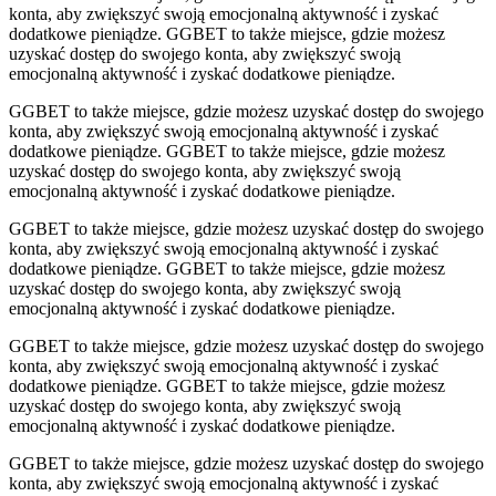
konta, aby zwiększyć swoją emocjonalną aktywność i zyskać
dodatkowe pieniądze. GGBET to także miejsce, gdzie możesz
uzyskać dostęp do swojego konta, aby zwiększyć swoją
emocjonalną aktywność i zyskać dodatkowe pieniądze.
GGBET to także miejsce, gdzie możesz uzyskać dostęp do swojego
konta, aby zwiększyć swoją emocjonalną aktywność i zyskać
dodatkowe pieniądze. GGBET to także miejsce, gdzie możesz
uzyskać dostęp do swojego konta, aby zwiększyć swoją
emocjonalną aktywność i zyskać dodatkowe pieniądze.
GGBET to także miejsce, gdzie możesz uzyskać dostęp do swojego
konta, aby zwiększyć swoją emocjonalną aktywność i zyskać
dodatkowe pieniądze. GGBET to także miejsce, gdzie możesz
uzyskać dostęp do swojego konta, aby zwiększyć swoją
emocjonalną aktywność i zyskać dodatkowe pieniądze.
GGBET to także miejsce, gdzie możesz uzyskać dostęp do swojego
konta, aby zwiększyć swoją emocjonalną aktywność i zyskać
dodatkowe pieniądze. GGBET to także miejsce, gdzie możesz
uzyskać dostęp do swojego konta, aby zwiększyć swoją
emocjonalną aktywność i zyskać dodatkowe pieniądze.
GGBET to także miejsce, gdzie możesz uzyskać dostęp do swojego
konta, aby zwiększyć swoją emocjonalną aktywność i zyskać