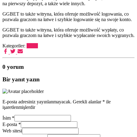
na pierwszy depozyt, a także wiele innych.
GGBET to także witryna, która oferuje możliwość logowania, co
pozwala graczom na łatwe i szybkie logowanie się na swoje konto.
GGBET to także witryna, która oferuje możliwość wypłaty, co
pozwala graczom na łatwe i szybkie wypłacanie swoich wygranych.
Kategoriler:
News
0 yorum
Bir yanıt yazın
E-posta adresiniz yayınlanmayacak.
Gerekli alanlar
*
ile
işaretlenmişlerdir
İsim
*
E-posta
*
Web sitesi