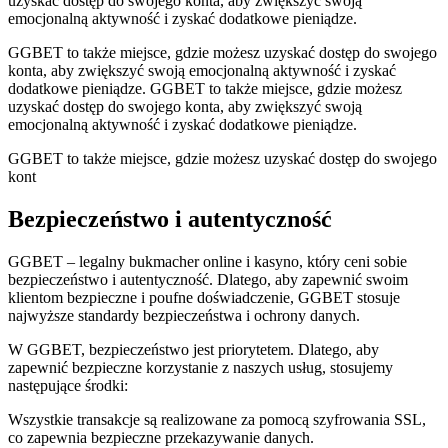
uzyskać dostęp do swojego konta, aby zwiększyć swoją
emocjonalną aktywność i zyskać dodatkowe pieniądze.
GGBET to także miejsce, gdzie możesz uzyskać dostęp do swojego
konta, aby zwiększyć swoją emocjonalną aktywność i zyskać
dodatkowe pieniądze. GGBET to także miejsce, gdzie możesz
uzyskać dostęp do swojego konta, aby zwiększyć swoją
emocjonalną aktywność i zyskać dodatkowe pieniądze.
GGBET to także miejsce, gdzie możesz uzyskać dostęp do swojego
kont
Bezpieczeństwo i autentyczność
GGBET – legalny bukmacher online i kasyno, który ceni sobie
bezpieczeństwo i autentyczność. Dlatego, aby zapewnić swoim
klientom bezpieczne i poufne doświadczenie, GGBET stosuje
najwyższe standardy bezpieczeństwa i ochrony danych.
W GGBET, bezpieczeństwo jest priorytetem. Dlatego, aby
zapewnić bezpieczne korzystanie z naszych usług, stosujemy
następujące środki:
Wszystkie transakcje są realizowane za pomocą szyfrowania SSL,
co zapewnia bezpieczne przekazywanie danych.