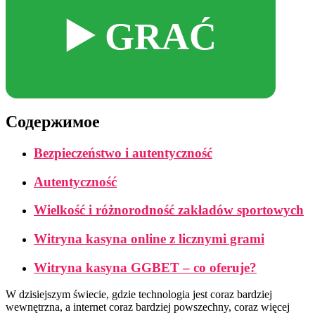
▶️ GRAĆ
Содержимое
Bezpieczeństwo i autentyczność
Autentyczność
Wielkość i różnorodność zakładów sportowych
Witryna kasyna online z licznymi grami
Witryna kasyna GGBET – co oferuje?
W dzisiejszym świecie, gdzie technologia jest coraz bardziej
wewnętrzna, a internet coraz bardziej powszechny, coraz więcej