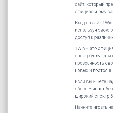
сайт, который пр
официальному сай
Вход на сайт 1Win
используя свою э
доступ к различн
1Win – это офици
спектр услуг для 
прозрачность сво
новых и постоянн
Если вы ищете над
обеспечивает без
широкий спектр б
Начните играть на