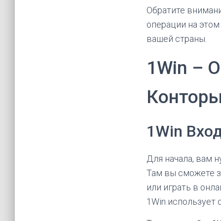
Обратите внимани
операции на этом
вашей страны.
1Win – 
Конторы
1Win Вход
Для начала, вам н
Там вы сможете з
или играть в онла
1Win использует