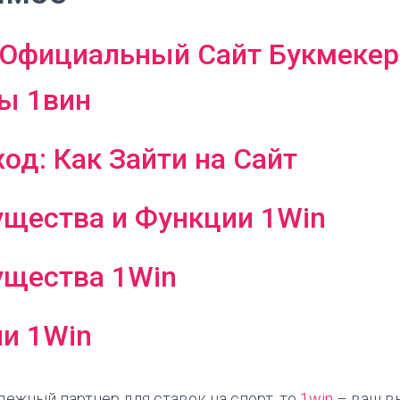
 Официальный Сайт Букмекер
ы 1вин
од: Как Зайти на Сайт
щества и Функции 1Win
щества 1Win
и 1Win
дежный партнер для ставок на спорт, то
1win
– ваш вы