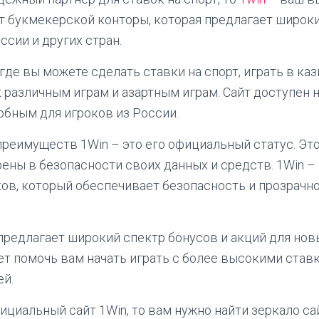
 букмекерской конторы, которая предлагает широки
ссии и других стран.
 где вы можете сделать ставки на спорт, играть в каз
к различным играм и азартным играм. Сайт доступен 
добным для игроков из России.
преимуществ 1Win – это его официальный статус. Это
ены в безопасности своих данных и средств. 1Win –
ков, который обеспечивает безопасность и прозрачн
 предлагает широкий спектр бонусов и акций для нов
ет помочь вам начать играть с более высокими став
й.
циальный сайт 1Win, то вам нужно найти зеркало сай