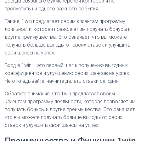
всегда связаны с букмекерской конторой и не
пропустить ни одного важного события.
Также, 1win предлагает своим клиентам программу
лояльности, которая позволяет им получать бонусы и
другие преимущества. Это означает, что вы можете
получать больше выгоды от своих ставок и улучшить
свои шансы на успех.
Вход в 1win – это первый шаг к получению выгодных
коэффициентов и улучшению своих шансов на успех.
Не откладывайте, начните делать ставки сегодня!
Обратите внимание, что 1win предлагает своим
клиентам программу лояльности, которая позволяет им
получать бонусы и другие преимущества. Это означает,
что вы можете получать больше выгоды от своих
ставок и улучшить свои шансы на успех.
Преимущества и Функции 1win