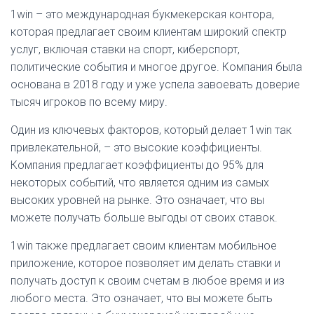
1win – это международная букмекерская контора,
которая предлагает своим клиентам широкий спектр
услуг, включая ставки на спорт, киберспорт,
политические события и многое другое. Компания была
основана в 2018 году и уже успела завоевать доверие
тысяч игроков по всему миру.
Один из ключевых факторов, который делает 1win так
привлекательной, – это высокие коэффициенты.
Компания предлагает коэффициенты до 95% для
некоторых событий, что является одним из самых
высоких уровней на рынке. Это означает, что вы
можете получать больше выгоды от своих ставок.
1win также предлагает своим клиентам мобильное
приложение, которое позволяет им делать ставки и
получать доступ к своим счетам в любое время и из
любого места. Это означает, что вы можете быть