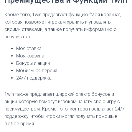
Кроме того, 1win предлагает функцию “Моя корзина”,
которая позволяет игрокам хранить и управлять
своими ставками, а также получать информацию о
результатах.
Моя ставка
Моя корзина
Бонусы и акции
Мобильная версия
24/7 поддержка
1win также предлагает широкий спектр бонусов и
акций, которые помогут игрокам начать свою игру с
преимуществом. Кроме того, контора предлагает 24/7
поддержку, чтобы игроки могли получить помощь в
любое время.